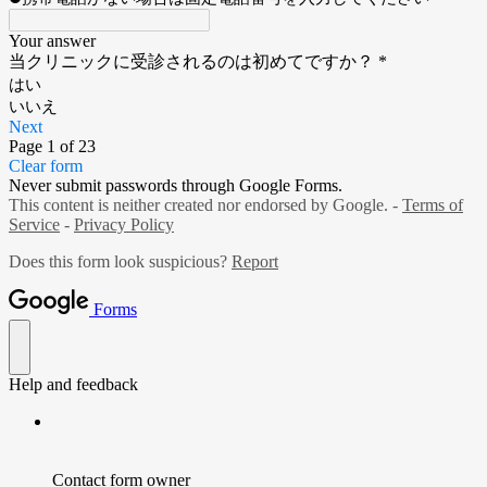
Your answer
当クリニックに受診されるのは初めてですか？
*
はい
いいえ
Next
Page 1 of 23
Clear form
Never submit passwords through Google Forms.
This content is neither created nor endorsed by Google. -
Terms of
Service
-
Privacy Policy
Does this form look suspicious?
Report
Forms
Help and feedback
Contact form owner