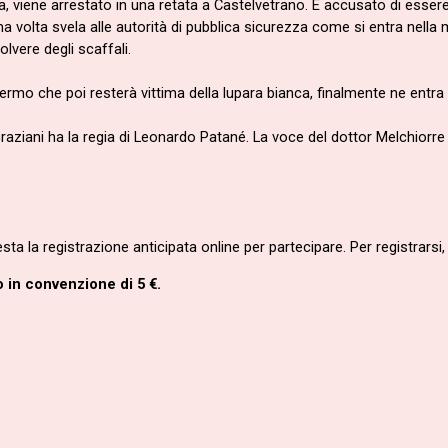
rivata, viene arrestato in una retata a Castelvetrano. È accusato di ess
 volta svela alle autorità di pubblica sicurezza come si entra nella m
olvere degli scaffali.
ermo che poi resterà vittima della lupara bianca, finalmente ne entra 
aziani ha la r
egia di Leonardo Patané. L
a voce del dottor Melchiorre
esta la registrazione anticipata online per partecipare. Per registrars
o in convenzione di 5 €.