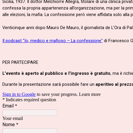
Sicilia, 1937. Il dottor Melchiorre Allegra, titolare di una clinica p
confessa la propria appartenenza all’organizzazione, ma per la prima
alle elezioni, la mafia. La confessione però viene affidata solo alla p
Venticinque anni dopo Mauro De Mauro, il giornalista de L’Ora di Pal
Il podcast "Io, medico e mafioso – La confessione"
di
Francesco Gr
PER PARTECIPARE
L'evento è aperto al pubblico e l'ingresso è gratuito
, ma è richi
Durante la presentazione sarà possibile fare un
aperitivo al prezz
Sign in to Google
to save your progress.
Learn more
* Indicates required question
Email
*
Your email
Nome
*