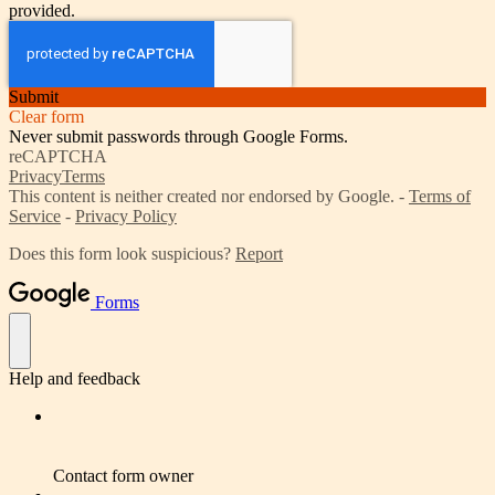
provided.
Submit
Clear form
Never submit passwords through Google Forms.
reCAPTCHA
Privacy
Terms
This content is neither created nor endorsed by Google. -
Terms of
Service
-
Privacy Policy
Does this form look suspicious?
Report
Forms
Help and feedback
Contact form owner