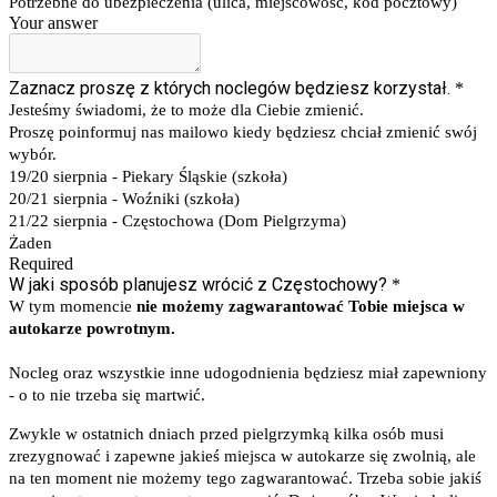
Potrzebne do ubezpieczenia (ulica, miejscowość, kod pocztowy)
Your answer
Zaznacz proszę z których noclegów będziesz korzystał.
*
Jesteśmy świadomi, że to może dla Ciebie zmienić.
Proszę poinformuj nas mailowo kiedy będziesz chciał zmienić swój
wybór.
19/20 sierpnia - Piekary Śląskie (szkoła)
20/21 sierpnia - Woźniki (szkoła)
21/22 sierpnia - Częstochowa (Dom Pielgrzyma)
Żaden
Required
W jaki sposób planujesz wrócić z Częstochowy?
*
W tym momencie
nie możemy zagwarantować Tobie miejsca w
autokarze powrotnym.
Nocleg oraz wszystkie inne udogodnienia będziesz miał zapewniony 
- o to nie trzeba się martwić.
Zwykle w ostatnich dniach przed pielgrzymką kilka osób musi 
zrezygnować i zapewne jakieś miejsca w autokarze się zwolnią, ale 
na ten moment nie możemy tego zagwarantować. Trzeba sobie jakiś 