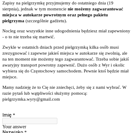
Zapisy na pielgrzymkę 
przyjmujemy
 d
o ostatniego dnia (19 
sierpnia), jednak w tym momencie 
nie możemy zagwarantować 
miejsca w autokarze powrotnym oraz pełnego pakietu 
pielgrzyma
 (szczególnie gadżetu).
Nocleg oraz wszystkie inne udogodnienia będziesz miał zapewniony 
- o to nie trzeba się martwić.
Zwykle w ostatnich dniach przed pielgrzymką kilka osób musi 
zrezygnować i zapewne jakieś miejsca w autokarze się zwolnią, ale 
na ten moment nie możemy tego zagwarantować. Trzeba sobie jakiś 
awaryjny transport powrotny zapewnić. Dużo osób z Wyr i okolic 
wybiera się do Częstochowy samochodem. Pewnie ktoś będzie miał 
miejsce.
Mamy nadzieję że to Cię nie zniechęci, żeby się z nami wybrać. W 
razie pytań lub wątpliwości służymy pomocą: 
pielgrzymka.wyry@gmail.com
Imię
*
Your answer
Nazwisko
*