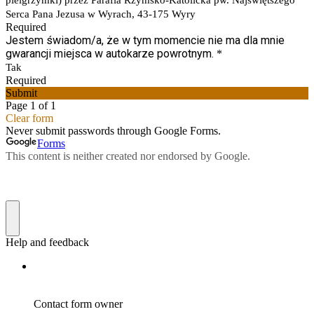
pielgrzymki) przez Parafia Rzymsko-Katolicka pw. Najświętszego
Serca Pana Jezusa w Wyrach, 43-175 Wyry
Required
Jestem świadom/a, że w tym momencie nie ma dla mnie
gwarancji miejsca w autokarze powrotnym.
*
Tak
Required
Submit
Page 1 of 1
Clear form
Never submit passwords through Google Forms.
Forms
This content is neither created nor endorsed by Google.
Help and feedback
Contact form owner