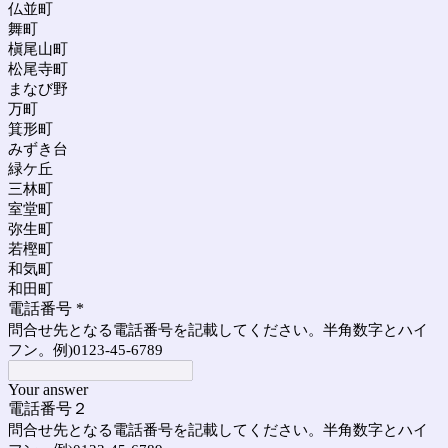
仏並町
舞町
槇尾山町
松尾寺町
まなび野
万町
箕形町
みずき台
緑ケ丘
三林町
室堂町
弥生町
若樫町
和気町
和田町
電話番号
*
問合せ先となる電話番号を記載してください。半角数字とハイ
フン。例)0123-45-6789
Your answer
電話番号２
問合せ先となる電話番号を記載してください。半角数字とハイ