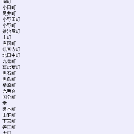
岡町
小田町
尾井町
小野田町
小野町
鍛治屋町
上町
唐国町
観音寺町
北田中町
九鬼町
葛の葉町
黒石町
黒鳥町
桑原町
光明台
国分町
幸
阪本町
山荘町
下宮町
善正町
太町