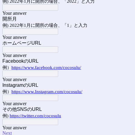
例) 2022年1月に開所の場合、「2022」と入力
Your answer
開所月
例) 2022年1月に開所の場合、「1」と入力
Your answer
ホームページURL
Your answer
FacebookのURL
例）
https://www.facebook.com/cocosulu/
Your answer
InstagramのURL
例）
https://www.Instagram.com/cocosulu/
Your answer
その他SNSのURL
例)
https://twitter.com/cocosulu
Your answer
Next