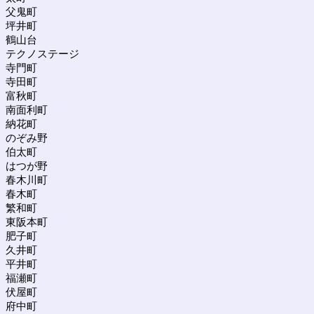
父鬼町
坪井町
鶴山台
テクノステージ
寺門町
寺田町
富秋町
南面利町
納花町
のぞみ野
伯太町
はつが野
春木川町
春木町
繁和町
東阪本町
肥子町
久井町
平井町
福瀬町
伏屋町
府中町