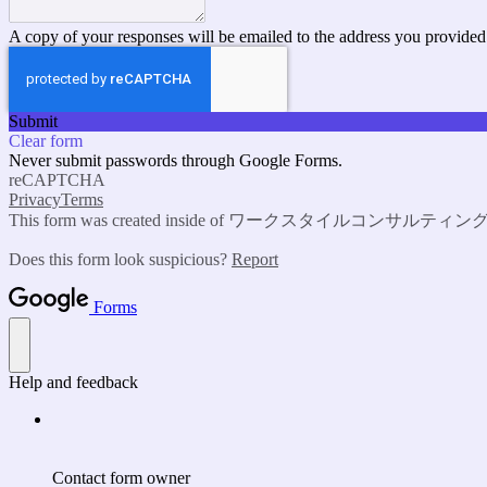
A copy of your responses will be emailed to the address you provided
Submit
Clear form
Never submit passwords through Google Forms.
reCAPTCHA
Privacy
Terms
This form was created inside of ワークスタイルコンサルテ
Does this form look suspicious?
Report
Forms
Help and feedback
Contact form owner