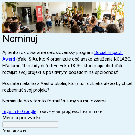
Nominuj!
Aj tento rok otvárame celoslovenský program 
Social Impact 
Award
 (ďalej SIA), ktorý organizuje občianske združenie KOLABO. 
Hľadáme 10 mladých ľudí vo veku 18-30, ktorí majú chuť 
ďalej 
rozvíjať svoj projekt s pozitívnym dopadom na spoločnosť.
Poznáte niekoho z Vášho okolia, ktorý už rozbieha alebo by chcel 
rozbehnúť svoj projekt?
Nominujte ho
 v tomto formulári a my sa mu ozveme.
Sign in to Google
to save your progress.
Learn more
Meno a priezvisko
Your answer