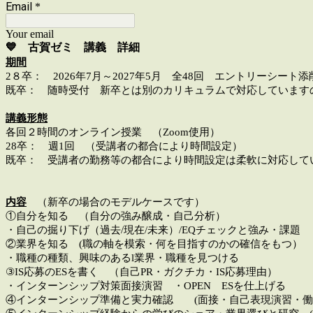
Email
*
Your email
💙 古賀ゼミ 講義 詳細
期間
2８卒： 2026年7月～2027年5月 全48回 エントリーシート添
既卒： 随時受付 新卒とは別のカリキュラムで対応しています
講義形態
各回２時間のオンライン授業 （Zoom使用）
28卒： 週1回 （受講者の都合により時間設定）
既卒： 受講者の勤務等の都合により時間設定は柔軟に対応して
内容
（
新卒の場合のモデルケースです）
①自分を知る （自分の強み醸成・自己分析）
・自己の掘り下げ（過去/現在/未来）/EQチェックと強み・課題
②業界を知る (職の軸を模索・何を目指すのかの確信をもつ）
・職種の種類、興味のあるl業界・職種を見つける
③IS応募のESを書く （自己PR・ガクチカ・IS応募理由）
・インターンシップ対策面接演習 ・OPEN ESを仕上げる
④インターンシップ準備と実力確認 (面接・自己表現演習・働