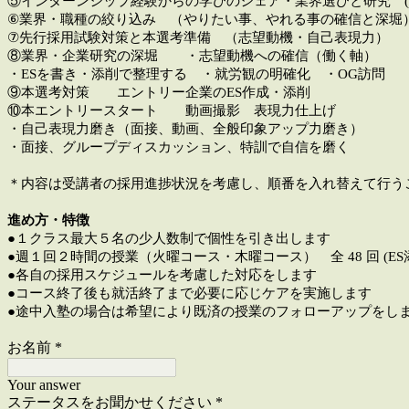
⑤インターンシップ経験からの学びのシェア・業界選びと研究 (
⑥業界・職種の絞り込み （やりたい事、やれる事の確信と深堀
⑦先行採用試験対策と本選考準備 （志望動機・自己表現力）
⑧業界・企業研究の深堀 ・志望動機への確信（働く軸）
・ESを書き・添削で整理する ・就労観の明確化 ・OG訪問
⑨本選考対策 エントリー企業のES作成・添削
⑩本エントリースタート 動画撮影 表現力仕上げ
・自己表現力磨き（面接、動画、全般印象アップ力磨き）
・面接、グループディスカッション、特訓で自信を磨く
＊内容は受講者の採用進捗状況を考慮し、順番を入れ替えて行う
進め方・特徴
●１クラス最大５名の少人数制で個性を引き出します
●週１回２時間の授業（火曜コース・木曜コース） 全 48 回 (E
●各自の採用スケジュールを考慮した対応をします
●コース終了後も就活終了まで必要に応じケアを実施します
●途中入塾の場合は希望により既済の授業のフォローアップをし
お名前
*
Your answer
ステータスをお聞かせください
*