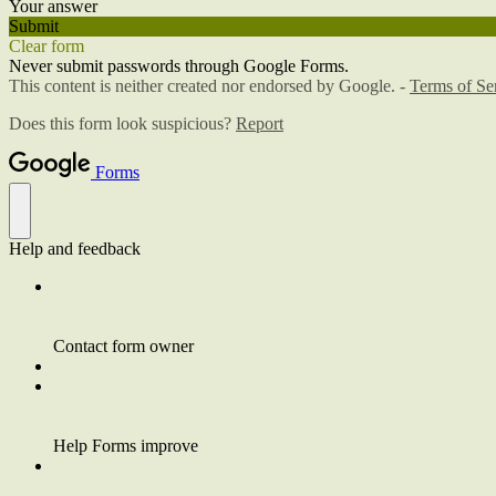
Your answer
Submit
Clear form
Never submit passwords through Google Forms.
This content is neither created nor endorsed by Google. -
Terms of Se
Does this form look suspicious?
Report
Forms
Help and feedback
Contact form owner
Help Forms improve