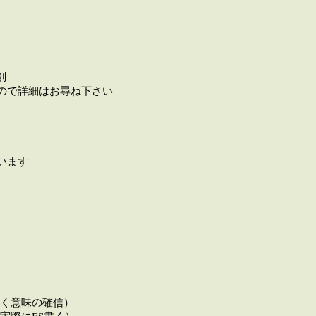
削
ので詳細はお尋ね下さい
います
く意味の確信）