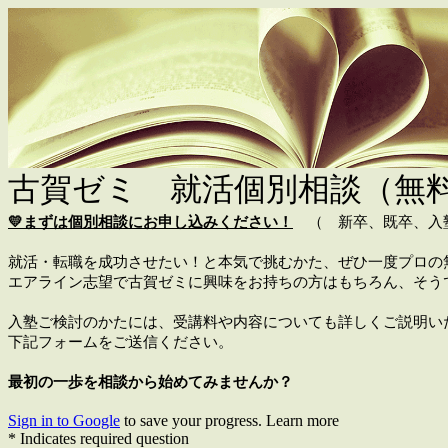
古賀ゼミ 就活個別相談（無
💛まずは個別相談にお申し込みください！
（
新卒、既卒、入
就活・転職を成功させたい！と本気で挑むかた、ぜひ一度プロの
エアライン志望で古賀ゼミに興味をお持ちの方はもちろん、そう
入塾ご検討のかたには、受講料や内容についても詳しくご説明い
下記フォームをご送信ください。
最初の一歩を相談から始めてみませんか？
Sign in to Google
to save your progress.
Learn more
* Indicates required question