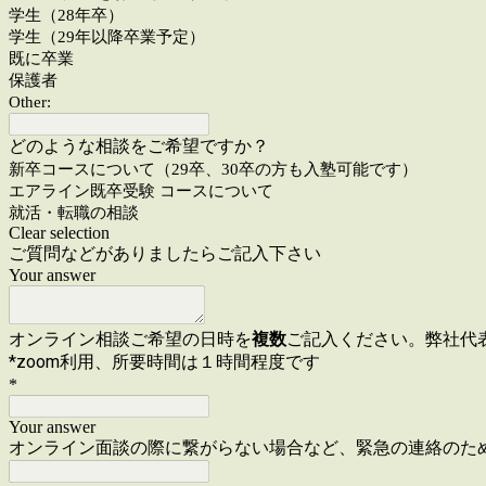
学生（28年卒）
学生（29年以降卒業予定）
既に卒業
保護者
Other:
どのような相談をご希望ですか？
新卒コースについて（29卒、30卒の方も入塾可能です）
エアライン既卒受験 コースについて
就活・転職の相談
Clear selection
ご質問
などがありましたらご記入下さい
Your answer
オンライン相談ご希望の日時を
複数
ご記入ください。弊社代表
*zoom利用、
所要時間は１時間程度です
*
Your answer
オンライン面談の際に繋がらない場合など、緊急の連絡のた