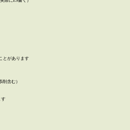
実際にES書く）
）
ことがあります
S添削含む）
ます