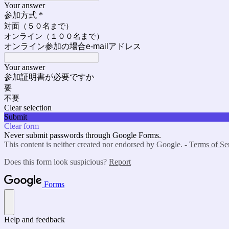
Your answer
参加方式
*
対面（５０名まで）
オンライン（１００名まで）
オンライン参加の場合e-mailアドレス
Your answer
参加証明書が必要ですか
要
不要
Clear selection
Submit
Clear form
Never submit passwords through Google Forms.
This content is neither created nor endorsed by Google. -
Terms of Se
Does this form look suspicious?
Report
Forms
Help and feedback