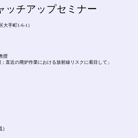
ャッチアップセミナー
大手町1-6-1）
教授
開；直近の廃炉作業における放射線リスクに着目して」
載
）