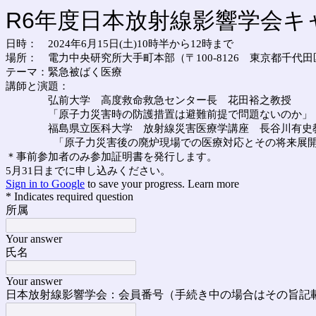
R6年度
日本放射線影響学会
キ
日時： 2024年6月15日(土)10時半から12時まで
場所： 電力中央研究所大手町本部（〒100-8126 東京都千代田区
テーマ：緊急被ばく医療
講師と演題：
弘前大学 高度救命救急センター長 花田裕之教授
「原子力災害時の防護措置は避難前提で問題ないのか」
福島県立医科大学 放射線災害医療学講座 長谷川有史
「
原子力災害後の廃炉現場での医療対応とその将来展
＊事前参加者のみ参加証明書を発行します。
5月31日までに申し込みください。
Sign in to Google
to save your progress.
Learn more
* Indicates required question
所属
Your answer
氏名
Your answer
日本放射線影響学会：会員番号（
手続き中の場合はその旨記