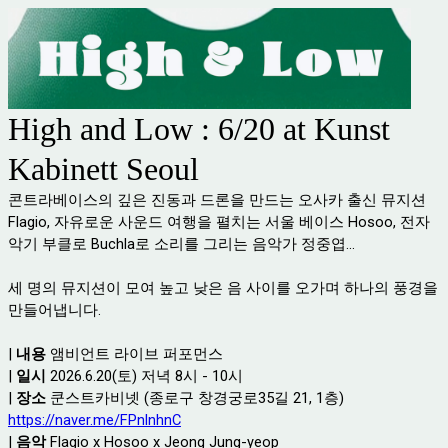
High and Low : 6/20 at Kunst
Kabinett Seoul
콘트라베이스의 깊은 진동과 드론을 만드는 오사카 출신 뮤지션
Flagio, 자유로운 사운드 여행을 펼치는 서울 베이스 Hosoo, 전자
악기 부클로 Buchla로 소리를 그리는 음악가 정중엽...
세 명의 뮤지션이 모여 높고 낮은 음 사이를 오가며 하나의 풍경을
만들어냅니다.
|
내용
앰비언트 라이브 퍼포먼스
|
일시
2026.6.20(토) 저녁 8시 - 10시
|
장소
쿤스트카비넷 (종로구 창경궁로35길 21, 1층)
https://naver.me/FPnlnhnC
|
음악
Flagio x Hosoo x Jeong Jung-yeop