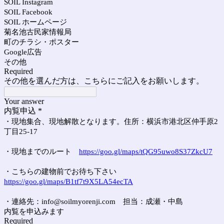
SOIL Instagram
SOIL Facebook
SOIL ホームページ
菊名池古民家情報局
町のチラシ・ポスター
Google広告
その他
Required
その他を選んだ方は、こちらにご記入をお願いします。
Your answer
内覧申込
*
・現地集合、現地解散となります。
住所：横浜市港北区仲手原2
丁目25-17
・現地までのルート
https://goo.gl/maps/tQG95uwo8S37ZkcU7
・こちらの建物前でお待ち下さい
https://goo.gl/maps/B1tf7t9X5LA54ecTA
・連絡先：info@soilmyorenji.com 担当：成瀬・中島
内覧を申込みます
Required