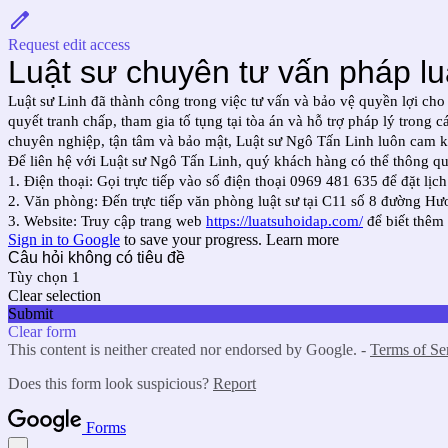
Request edit access
Luật sư chuyên tư vấn pháp lu
Luật sư Linh đã thành công trong việc tư vấn và bảo vệ quyền lợi c
quyết tranh chấp, tham gia tố tụng tại tòa án và hỗ trợ pháp lý trong
chuyên nghiệp, tận tâm và bảo mật, Luật sư Ngô Tấn Linh luôn cam kế
Để liên hệ với Luật sư Ngô Tấn Linh, quý khách hàng có thể thông q
1. Điện thoại: Gọi trực tiếp vào số điện thoại 0969 481 635 để đặt lị
2. Văn phòng: Đến trực tiếp văn phòng luật sư tại C11 số 8 đường Hư
3. Website: Truy cập trang web
https://luatsuhoidap.com/
để biết thêm 
Sign in to Google
to save your progress.
Learn more
Câu hỏi không có tiêu đề
Tùy chọn 1
Clear selection
Submit
Clear form
This content is neither created nor endorsed by Google. -
Terms of Se
Does this form look suspicious?
Report
Forms