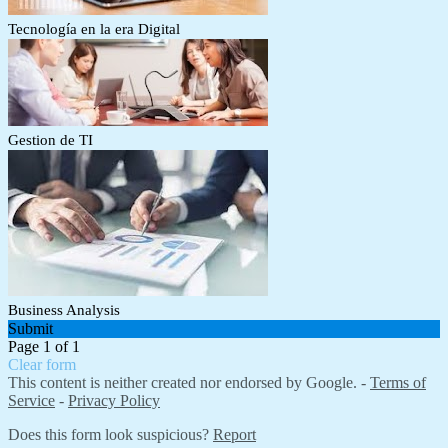
Tecnología en la era Digital
Gestion de TI
Business Analysis
Submit
Page 1 of 1
Clear form
This content is neither created nor endorsed by Google. -
Terms of
Service
-
Privacy Policy
Does this form look suspicious?
Report