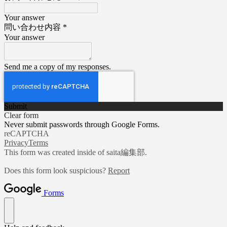
Your answer
問い合わせ内容
*
Your answer
Send me a copy of my responses.
Submit
Clear form
Never submit passwords through Google Forms.
reCAPTCHA
Privacy
Terms
This form was created inside of saita編集部.
Does this form look suspicious?
Report
Forms