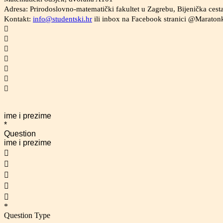
Adresa: Prirodoslovno-matematički fakultet u Zagrebu, Bijenička ces
Kontakt:
info@studentski.hr
ili inbox na Facebook stranici @Maratonk







ime i prezime
*
Question
ime i prezime





*
Question Type