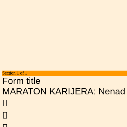
Section 1 of 1
Form title
MARATON KARIJERA: Nenad Bak

