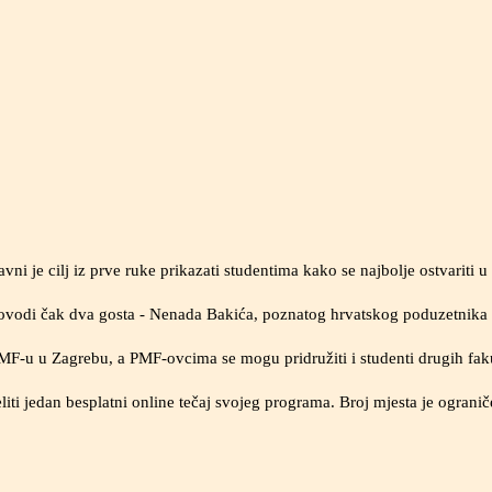
ni je cilj iz prve ruke prikazati studentima kako se najbolje ostvariti u 
vodi čak dva gosta - Nenada Bakića, poznatog hrvatskog poduzetnika i 
MF-u u Zagrebu, a PMF-ovcima se mogu pridružiti i studenti drugih faku
liti jedan besplatni online tečaj svojeg programa. Broj mjesta je ogranič