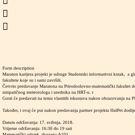



Form description
Maraton karijera projekt je udruge Studentski informativni kutak, a glav
fakultete koje su i sami završili.
Četvrto predavanje Maratona na Prirodoslovno-matematički fakultet do
simpatičnog meteorologa i urednika na HRT-u. r
Gosti će predavati na temu vlastitih iskustava nakon obrazovanja na P
Također, i ovaj će put nakon predavanja partner projekta HalPet dodije
Datum održavanja: 17. svibnja, 2018.
Vrijeme održavanja: 16:30 do 19 sati
Matematički odsjek, dvorana A101