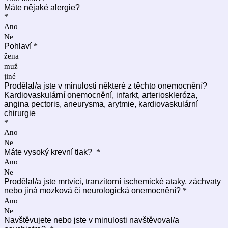
Máte nějaké alergie?
*
Ano
Ne
Pohlaví
*
žena
muž
jiné
Prodělal/a jste v minulosti některé z těchto onemocnění?
Kardiovaskulární onemocnění, infarkt, arterioskleróza,
angina pectoris, aneurysma, arytmie, kardiovaskulární
chirurgie
*
Ano
Ne
Máte vysoký krevní tlak?
*
Ano
Ne
Prodělal/a jste mrtvici, tranzitorní ischemické ataky, záchvaty
nebo jiná mozková či neurologická onemocnění?
*
Ano
Ne
Navštěvujete nebo jste v minulosti navštěvoval/a