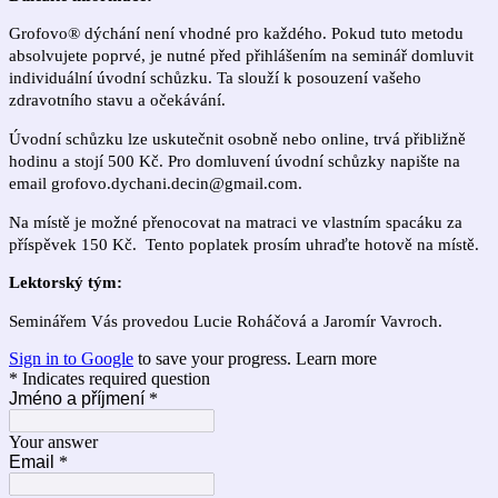
Grofovo® dýchání není vhodné pro každého. Pokud tuto metodu
absolvujete poprvé, je nutné před přihlášením na seminář domluvit
individuální úvodní schůzku. Ta slouží k posouzení vašeho
zdravotního stavu a očekávání.
Úvodní schůzku lze uskutečnit
osobně nebo online, trvá přibližně
hodinu a stojí 500 Kč. Pro domluvení úvodní schůzky napište na
email grofovo.dychani.decin@gmail.com.
Na místě je možné přenocovat na matraci ve vlastním spacáku za
příspěvek 150 Kč. Tento poplatek prosím uhraďte hotově na místě.
Lektorský tým:
Seminářem Vás provedou Lucie Roháčová a Jaromír Vavroch.
Sign in to Google
to save your progress.
Learn more
* Indicates required question
Jméno a příjmení
*
Your answer
Email
*