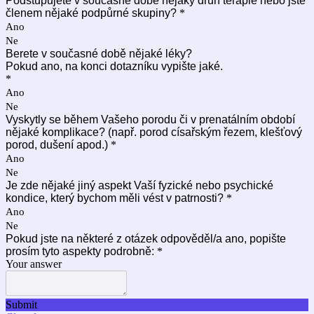
Podstupujete v současné době nějaký druh terapie nebo jste
členem nějaké podpůrné skupiny?
*
Ano
Ne
Berete v současné době nějaké léky?
Pokud ano, na konci dotazníku vypište jaké.
*
Ano
Ne
Vyskytly se během Vašeho porodu či v prenatálním období
nějaké komplikace? (např. porod císařským řezem, klešťový
porod, dušení apod.)
*
Ano
Ne
Je zde nějaké jiný aspekt Vaší fyzické nebo psychické
kondice, který bychom měli vést v patrnosti?
*
Ano
Ne
Pokud jste na některé z otázek odpověděl/a ano, popište
prosím tyto aspekty podrobně:
*
Your answer
Submit