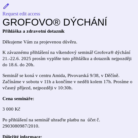
Request edit access
GROFOVO® DÝCHÁNÍ
Přihláška a zdravotní dotazník
Děkujeme Vám za projevenou důvěru.
K závaznému přihlášení na víkendový seminář Grofova® dýchání
21.-22.6. 2025 prosím vyplňte tuto přihlášku a dotazník nejpozději
do 18.6. do 20h.
Seminář se koná v
centru Amida, Pivovarská 9/38, v Děčíně.
Začínáme v sobotu v
11h a končíme v neděli kolem 17h. Prosíme o
včasný příjezd, nejpozději v 10:30h.
Cena semináře:
3 000
Kč
Po přihlášení na seminář uhraďte platbu na účet č.
2903080987/2010.
Důležité informace: