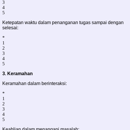
3
4
5
Ketepatan waktu dalam penanganan tugas sampai dengan
selesai:
*
1
2
3
4
5
3. Keramahan
Keramahan dalam berinteraksi:
*
1
2
3
4
5
Keahlian dalam menangani masalah: