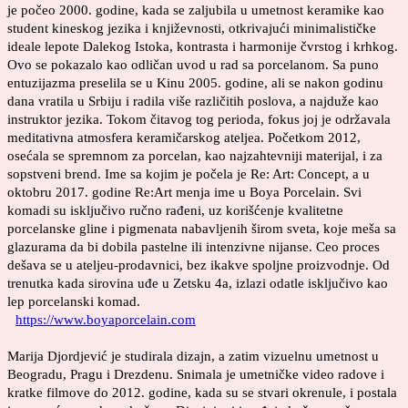
je počeo 2000. godine, kada se zaljubila u umetnost keramike kao
student kineskog jezika i književnosti, otkrivajući minimalističke
ideale lepote Dalekog Istoka, kontrasta i harmonije čvrstog i krhkog.
Ovo se pokazalo kao odličan uvod u rad sa porcelanom. Sa puno
entuzijazma preselila se u Kinu 2005. godine, ali se nakon godinu
dana vratila u Srbiju i radila više različitih poslova, a najduže kao
instruktor jezika. Tokom čitavog tog perioda, fokus joj je održavala
meditativna atmosfera keramičarskog ateljea. Početkom 2012,
osećala se spremnom za porcelan, kao najzahtevniji materijal, i za
sopstveni brend. Ime sa kojim je počela je Re: Art: Concept, a u
oktobru 2017. godine Re:Art menja ime u Boya Porcelain. Svi
komadi su isključivo ručno rađeni, uz korišćenje kvalitetne
porcelanske gline i pigmenata nabavljenih širom sveta, koje meša sa
glazurama da bi dobila pastelne ili intenzivne nijanse. Ceo proces
dešava se u ateljeu-prodavnici, bez ikakve spoljne proizvodnje. Od
trenutka kada sirovina uđe u Zetsku 4a, izlazi odatle isključivo kao
lep porcelanski komad.
https://www.boyaporcelain.com
Marija Djordjević je studirala dizajn, a zatim vizuelnu umetnost u
Beogradu, Pragu i Drezdenu. Snimala je umetničke video radove i
kratke filmove do 2012. godine, kada su se stvari okrenule, i postala