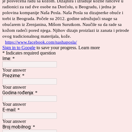
je posvećena radu sa kožom. Dizajnira i izrađuje kožne rančeve u
radionici za rad dve osobe na Dorćolu, u Beogradu, i jedna je
polovina kompanije Naša Posla. Naša Posla su dizajnerke obuće i
torbi iz Beograda. Počele su 2012. godine udružujući snage sa
obućarem iz Zrenjanina, Mišom Surutkom. Naučile su da rade sa
kožom radeći pored njega. Njihov dizajn proizlazi iz zanata i prirode
ovog tradicionalnog materijala, kože.
https://www.facebook.com/nashaposla/
Sign in to Google
to save your progress.
Learn more
* Indicates required question
Ime:
*
Your answer
Prezime:
*
Your answer
Godina rođenja:
*
Your answer
E-mail:
*
Your answer
Broj mobilnog:
*