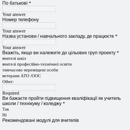
По батькові
*
Your answer
Номер телефону
Your answer
Назва установи / навчального закладу, де працюєте
*
Your answer
Вкажіть, якщо ви належите до цільових груп проекту
*
вчителі шкіл
вчителі професійно-технічної освіти
тимчасово переміщені особи
ветерани АТО /ООС
Other:
Required
Ви бажаєте пройти підвищення кваліфікації як учитель
школи / технікуму / коледжу
*
Так
Ні
Рекомендовані модулі для вчителів