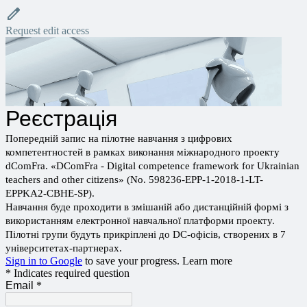
Request edit access
Реєстрація
Попередній запис на пілотне навчання з цифрових
компетентностей в рамках виконання міжнародного проекту
dComFra. «DComFra - Digital competence framework for Ukrainian
teachers and other citizens» (No. 598236-EPP-1-2018-1-LT-
EPPKA2-CBHE-SP).
Навчання буде проходити в змішаній або дистанційній формі з
використанням електронної навчальної платформи проекту.
Пілотні групи будуть прикріплені до DC-офісів, створених в 7
університетах-партнерах.
Sign in to Google
to save your progress.
Learn more
* Indicates required question
Email
*