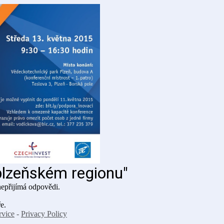
plzeňském regionu"
epřijímá odpovědi.
e.
rvice
-
Privacy Policy