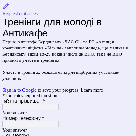
Request edit access
Тренінги для молоді в
Антикафе
Перше Антикафе Бердянська «ЧАС Є!» та ГО «Агенція
креативних ініціатив «Більше» запрошує молодь, що мешкає в
Бердянську, віком 18-29 років з числа як ВПО, так і не ВПО
прийняти участь в тренінгах
Участь в тренінгах безкоштовна для відібраних учасників/
учасниць
Sign in to Google
to save your progress.
Learn more
* Indicates required question
Ім’я та прізвищє
*
Your answer
Номер телефону
*
Your answer
Соц мережі