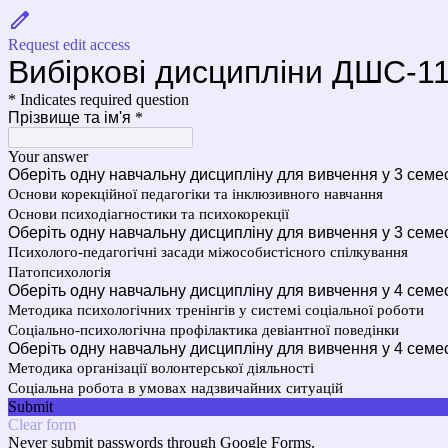
Request edit access
Вибіркові дисципліни ДШС-1
* Indicates required question
Прізвище та ім'я
*
Your answer
Оберіть одну навчальну дисципліну для вивчення у 3 семе
Основи корекційної педагогіки та інклюзивного навчання
Основи психодіагностики та психокорекції
Оберіть одну навчальну дисципліну для вивчення у 3 семе
Психолого-педагогічні засади міжособистісного спілкування
Патопсихологія
Оберіть одну навчальну дисципліну для вивчення у 4 семе
Методика психологічних тренінгів у системі соціальної роботи
Соціально-психологічна профілактика девіантної поведінки
Оберіть одну навчальну дисципліну для вивчення у 4 семе
Методика організації волонтерської діяльності
Соціальна робота в умовах надзвичайних ситуацій
Submit
Clear form
Never submit passwords through Google Forms.