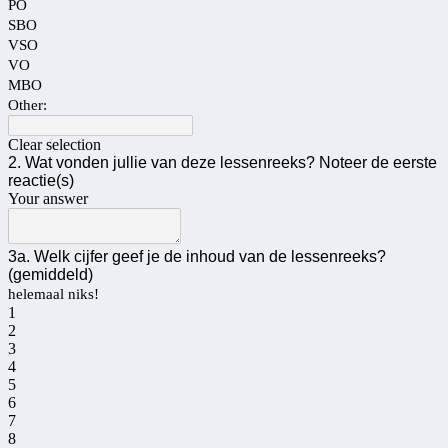
PO
SBO
VSO
VO
MBO
Other:
Clear selection
2. Wat vonden jullie van deze lessenreeks? Noteer de eerste
reactie(s)
Your answer
3a. Welk cijfer geef je de inhoud van de lessenreeks?
(gemiddeld)
helemaal niks!
1
2
3
4
5
6
7
8