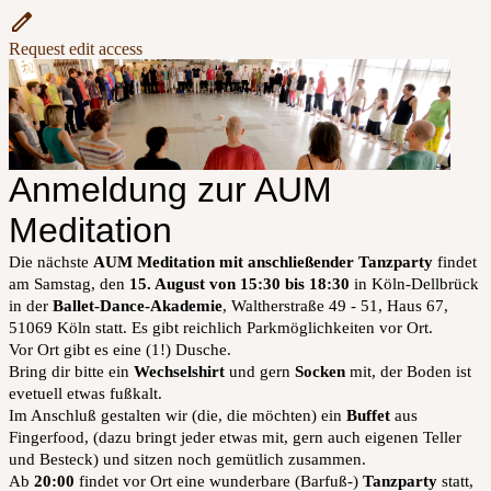
Request edit access
Anmeldung zur AUM
Meditation
Die nächste
AUM Meditation mit anschließender Tanzparty
findet
am Samstag, den
15. August von 15:30 bis 18:30
in Köln-Dellbrück
in der
Ballet-Dance-Akademie
, Waltherstraße 49 - 51, Haus 67,
51069 Köln statt. Es gibt reichlich Parkmöglichkeiten vor Ort.
Vor Ort gibt es eine (1!) Dusche.
Bring dir bitte ein
Wechselshirt
und gern
Socken
mit, der Boden ist
evetuell etwas fußkalt.
Im Anschluß gestalten wir (die, die möchten) ein
Buffet
aus
Fingerfood, (dazu bringt jeder etwas mit, gern auch eigenen Teller
und Besteck) und sitzen noch gemütlich zusammen.
Ab
20:00
findet vor Ort eine wunderbare (Barfuß-)
Tanzparty
statt,