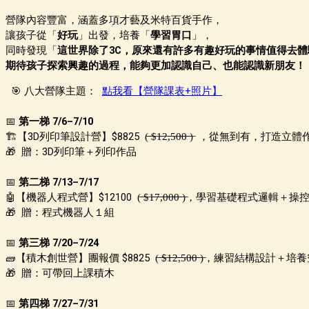
營隊內容豐富，涵蓋多項才藝及米特百貨手作，
讓孩子從「
好玩
」出發，培養「
學習胃口
」，
同時發現「
這世界除了3C，原來還有許多有趣好玩的事情值得去體
期待孩子探索興趣的過程，能夠更加認識自己、也能認識新朋友！
🎯 八大營隊主題：
點我看【營隊課表+照片】
📅
第一梯 7/6–7/10
🏗️【3D列印筆設計營】
$8825 (̶ ̶$̶1̶̶̶2̶,̶̶̶5̶0̶̶̶0̶̶̶ ̶)̶
，
從無到有，打造立體
🎁 贈：3D列印筆＋列印作品
📅
第二梯 7/13–7/17
🤖【機器人程式營】
$12100 (̶ ̶$̶1̶̶̶7̶̶̶,̶̶̶0̶̶̶0̶̶̶0̶̶̶ ̶)̶
，
學習基礎程式邏輯＋操
🎁 贈：程式機器人１組
📅
第三梯 7/20–7/24
🧱【積木創世營】
團報價 $8825 (̶ ̶$̶1̶̶̶2̶,̶̶̶5̶0̶̶̶0̶̶̶ ̶)̶
，
練習結構設計＋培養
🎁 贈：可帶回上課積木
📅
第四梯 7/27–7/31