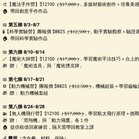
🎨【魔法手作營】
$12100 (̶ ̶$̶1̶̶̶7̶̶̶,̶̶̶0̶̶̶0̶̶̶0̶̶̶ ̶)̶
，
多媒材藝術創作＋培養美
🏠 帶回創意手作作品
📅
第五梯 8/3–8/7
🧪【科學實驗營】
團報價 $8825 (̶ ̶$̶1̶̶̶2̶,̶̶̶5̶0̶̶̶0̶̶̶ ̶)̶
，
動手實驗觀察＋驗證
🏠 帶回
科學實驗作品
📅
第六梯 8/10–8/14
🪄【魔術大師營】
$12100 (̶ ̶$̶1̶̶̶7̶̶̶,̶̶̶0̶̶̶0̶̶̶0̶̶̶ ̶)̶
，
學習魔術手法技巧＋台上
🎁
贈：
「魔術道具」與「魔術撲克牌」
📅
第七梯 8/17–8/21
⚙️【動力機械營】
團報價 $8825 (̶ ̶$̶1̶̶̶2̶,̶̶̶5̶0̶̶̶0̶̶̶ ̶)̶
，
機械組裝＋學習齒輪
🎁 贈： 動力機械套組
📅
第八梯 8/24–8/28
🚁【無人機飛行營】
$12100 (̶ ̶$̶1̶̶̶7̶̶̶,̶̶̶0̶̶̶0̶̶̶0̶̶̶ ̶)̶
，
學習航太飛行原理＋挑
🎁
贈：
「滑翔機」與「動力飛鷹」各１件
🏠 提供租借回家練習，隔天需帶回教室上課
💰
費用
（含午餐、材料、保險）