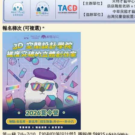
報名梯次 (可複選)
*
第一梯 7/6–7/10 【3D列印筆設計營】團報價 $8825 (̶ ̶$̶1̶̶̶2̶,̶̶̶5̶0̶̶̶0̶̶̶ ̶)̶