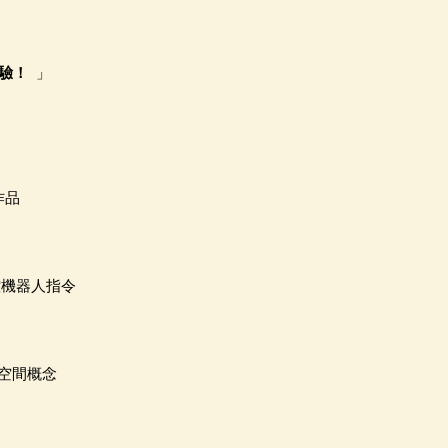
驗！
」
作品
控機器人指令
空間概念