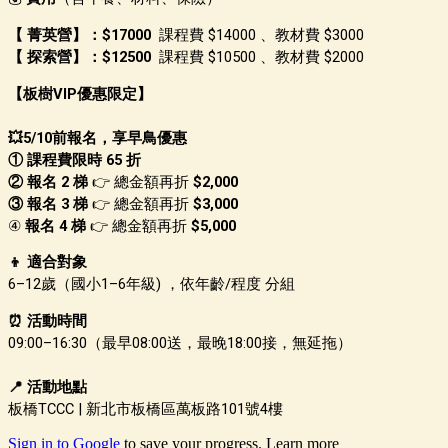
【
菁英營
】：
$17000
課程費 $14000 、教材費 $3000
【 探索營】：
$12500
課程費 $10500 、教材費 $2000
【板樹VIP優惠限定】
💥5/10前報名，享早鳥優惠
① 課程費限時 65 折
② 報名 2 梯
👉 總金額再折
$2,000
③ 報名 3 梯
👉
總金額再折
$3,000
④
報名 4 梯
👉
總金額再折
$5,000
👦 適合對象
6–12歲（國小1–6年級) ，依年齡/程度 分組
⏰ 活動時間
09:00–16:30（最早08:00送，最晚18:00接，無延拖）
📍 活動地點
板橋TCCC | 新北市板橋區萬板
路101號4樓
Sign in to Google
to save your progress.
Learn more