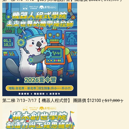
第二梯 7/13–7/17【 機器人程式營】 團購價 $12100 (̶ ̶$̶1̶̶̶7̶̶̶,̶̶̶0̶̶̶0̶̶̶0̶̶̶ ̶)̶