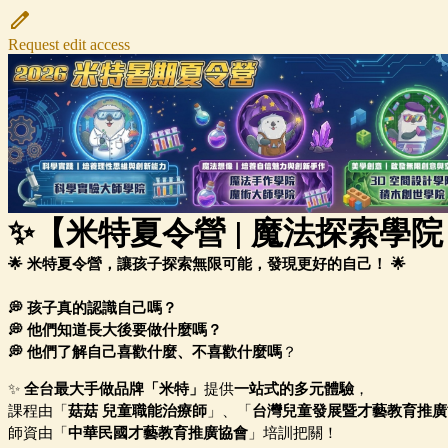
Request edit access
✨【米特夏令營 | 魔法探索學院
🌟 米特夏令營，讓孩子探索無限可能，發現更好的自己！ 🌟

💭 孩子真的認識自己嗎？
💭 他們知道長大後要做什麼嗎？
💭 他們了解自己喜歡什麼、不喜歡什麼嗎
？
✨
全台最大手做品牌「米特」
提供
一站式的多元體驗
，
課程由「
菇菇 兒童職能治療師
」、「
台灣兒童發展暨才藝教育推廣
師資由「
中華民國才藝教育推廣協會
」培訓把關！