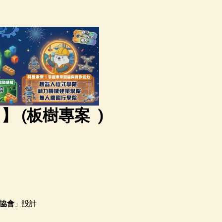
 】
(
板樹專案
)
協會
」設計