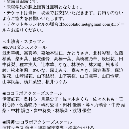
・全席自由席です。
・未就学児の膝上鑑賞は無料となります。
・チケットは当日、現金でお支払いただきます。お釣りのない
ようご協力をお願いいたします。
・チケットキャンセルの場合は(
cocolabo.net@gmail.com)
にメー
ルをお送りください。
＜出演者・スタッフ＞
◉KWHダンススクール
浅田華帆、嵩真琴、嘉治本理仁、かとうさき、北村彩智、佐藤
柚葉、柴田葉、征矢佳怜、高橋一葉、高橋穂乃華、辰巳花、田
中葵梨、種本実人、辻本華、なな、林咲奈、林大晴、松永茉
綾、松永侑莉、めいな、森えみり、森みさき、森迫海花、森迫
望花、山崎陽花、山下結都、山下実桜、山口凛華、山口怜華、
山本詞葉、横井菜望、横井つぐみ
◉ココラボアクターズスクール
伊藤虹花・奥村心・川島史子・佐々木さくら・佐々木もも・笹
村心鈴・佐藤映乃・嶋村愛可・田村 優奏・等々力璃音・中野 結
梨・中村 韻也・畠中葵央・林陽菜・渡辺 優空
◉講師/ココラボアクターズスクール
演技クラス 演出・後期演技指導：松本たけひろ