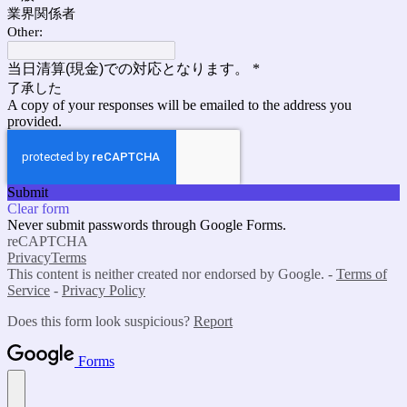
業界関係者
Other:
当日清算(現金)での対応となります。
*
了承した
A copy of your responses will be emailed to the address you
provided.
Submit
Clear form
Never submit passwords through Google Forms.
reCAPTCHA
Privacy
Terms
This content is neither created nor endorsed by Google. -
Terms of
Service
-
Privacy Policy
Does this form look suspicious?
Report
Forms