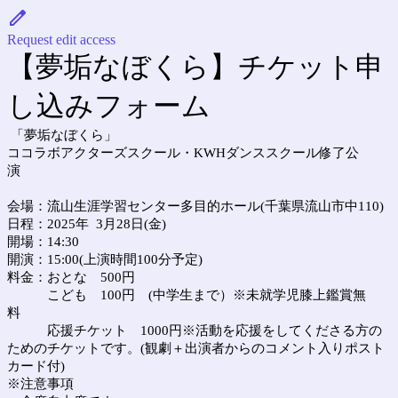
Request edit access
【夢垢なぼくら】チケット申
し込みフォーム
「夢垢なぼくら」
ココラボアクターズスクール・KWHダンススクール修了公
演
会場：流山生涯学習センター多目的ホール(千葉県流山市中110)
日程：2025年 3月28日(金)
開場：14:30
開演：15:00(上演時間100分予定)
料金：おとな 500円
こども 100円 (中学生まで）
※未就学児膝上鑑賞無
料
応援チケット 1000円※活動を応援をしてくださる方の
ためのチケットです。(観劇＋出演者からのコメント入りポスト
カード付)
※注意事項