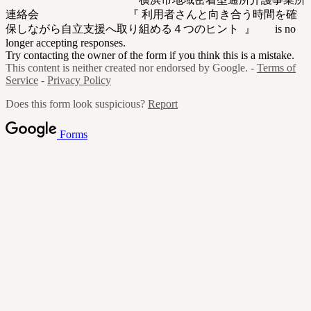
連絡会 『 利用者さんと向き合う時間を確
保しながら自立支援へ取り組める４つのヒント 』 is no
longer accepting responses.
Try contacting the owner of the form if you think this is a mistake.
This content is neither created nor endorsed by Google. -
Terms of
Service
-
Privacy Policy
Does this form look suspicious?
Report
Forms