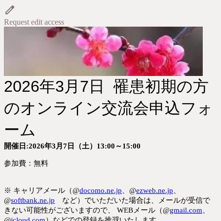
Request edit access
2026年3月7日 罹患初期の方
のオンライン交流会申込フォ
ーム
開催日:2026
年3
月7
日（土）13:00～15:00
参加費：無料
※ キャリアメール（@
docomo.ne.jp
、@
ezweb.ne.jp
、
@
softbank.ne.jp
など）でいただいた場合は、メールが受信で
きない可能性がございますので、 WEBメール（@
gmail.com
、
@
icloud.com
）などでの登録を推奨いたします。