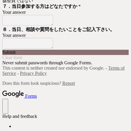
協会員ではない
７．当日参加する方はどなたですか
*
Your answer
８．当日、相談や質問をしたいことをご記入下さい。
Your answer
Submit
Clear form
Never submit passwords through Google Forms.
This content is neither created nor endorsed by Google. -
Terms of
Service
-
Privacy Policy
Does this form look suspicious?
Report
Forms
Help and feedback