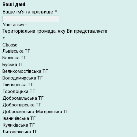
Ваші дані
Ваше ім'я та прізвище
*
Your answer
Територіальна громада, яку Ви представляєте
*
Choose
Львівська ТГ
Белзька ТГ
Буська ТГ
Великомостівська ТГ
Володимирська ТГ
Глинянська ТГ
Городоцька ТГ
Добромильська ТГ
Добротвірська ТГ
Добросинсько-Магерівська ТГ
Іваничівська ТГ
Куликівська ТГ
Литовежська ТГ