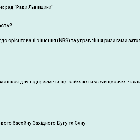
их рад "Ради Львівщини"
асть?
до орієнтовані рішення (NBS) та управління ризиками зато
управління для підприємств що займаються очищенням стокі
вого басейну Західного Бугу та Сяну