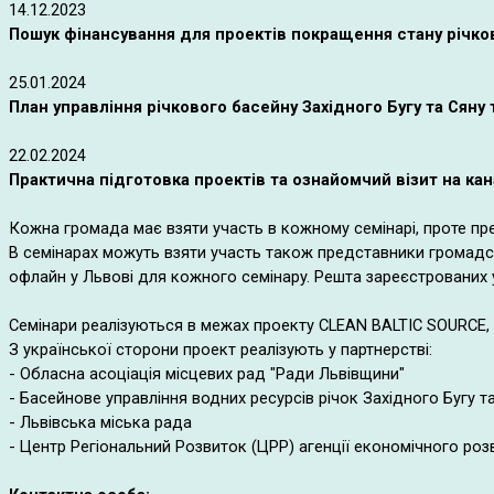
14.12.2023
Пошук фінансування для проектів покращення стану річков
25.01.2024
План управління річкового басейну Західного Бугу та Сяну
22.02.2024
Практична підготовка проектів та ознайомчий візит на ка
Кожна громада має взяти участь в кожному семінарі, проте пр
В семінарах можуть взяти участь також представники громадськ
офлайн у Львові для кожного семінару. Решта зареєстрованих у
Семінари реалізуються в межах проекту CLEAN BALTIC SOURCE
З української сторони проект реалізують у партнерстві:
- Обласна асоціація місцевих рад "Ради Львівщини"
-
Басейнове управління водних ресурсів річок Західного Бугу т
- Львівська міська рада
-
Центр Регіональний Розвиток (ЦРР) агенції економічного роз