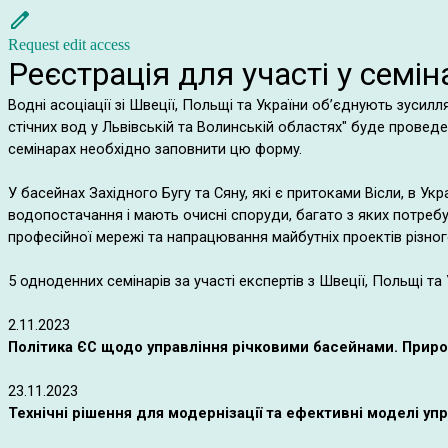
Request edit access
Реєстрація для участі у семін
Водні асоціації зі Швеції, Польщі та України об’єднують зуси
стічних вод у Львівській та Волинській областях" буде проведе
семінарах необхідно заповнити цю форму.
У басейнах Західного Бугу та Сяну, які є притоками Вісли, в У
водопостачання і мають очисні споруди, багато з яких потребу
професійної мережі та напрацювання майбутніх проектів різног
5 одноденних семінарів за участі експертів з Швеції, Польщі т
2.11.2023
Політика ЄС щодо управління річковими басейнами. Природ
23.11.2023
Технічні рішення для модернізації та ефективні моделі 