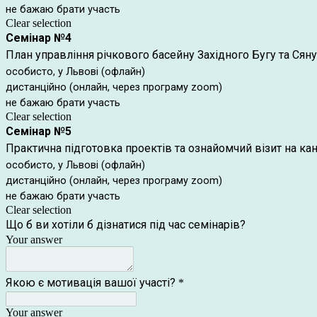
не бажаю брати участь
Clear selection
Семінар №4
План управління річкового басейну Західного Бугу та Сян
особисто, у Львові (офлайн)
дистанційно (онлайн, через програму zoom)
не бажаю брати участь
Clear selection
Семінар №5
Практична підготовка проектів та ознайомчий візит на ка
особисто, у Львові (офлайн)
дистанційно (онлайн, через програму zoom)
не бажаю брати участь
Clear selection
Що б ви хотіли б дізнатися під час семінарів?
Your answer
Якою є мотивація вашої участі?
*
Your answer