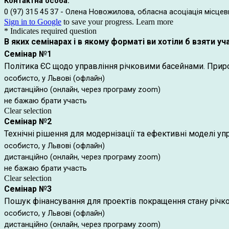
Контактна особа:
0 (97) 315 45 37 - Олена Новожилова, о
бласна асоціація місцев
Sign in to Google
to save your progress.
Learn more
* Indicates required question
В яких семінарах і в якому форматі ви хотіли б взяти уч
Семінар №1
Політика ЄС щодо управління річковими басейнами. Приро
особисто, у Львові (офлайн)
дистанційно (онлайн, через програму zoom)
не бажаю брати участь
Clear selection
Семінар №2
Технічні рішення для модернізації та ефективні моделі 
особисто, у Львові (офлайн)
дистанційно (онлайн, через програму zoom)
не бажаю брати участь
Clear selection
Семінар №3
Пошук фінансування для проектів покращення стану річко
особисто, у Львові (офлайн)
дистанційно (онлайн, через програму zoom)