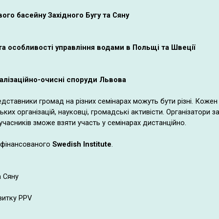
ого басейну Західного Бугу та Сяну
 та особливості управління водами в Польщі та Швеції
налізаційно-очисні споруди Львова
едставники громад на різних семінарах можуть бути різні. Коже
их організацій, науковці, громадські активісти. Організатори 
часників зможе взяти участь у семінарах дистанційно.
, фінансованого
Swedish Institute
.
а Сяну
витку PPV