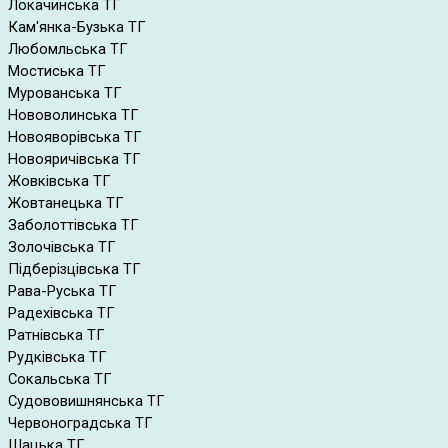
Локачинська ТГ
Кам'янка-Бузька ТГ
Любомльська ТГ
Мостиська ТГ
Мурованська ТГ
Нововолинська ТГ
Новояворівська ТГ
Новояричівська ТГ
Жовківська ТГ
Жовтанецька ТГ
Заболоттівська ТГ
Золочівська ТГ
Підберізцівська ТГ
Рава-Руська ТГ
Радехівська ТГ
Ратнівська ТГ
Рудківська ТГ
Сокальська ТГ
Судововишнянська ТГ
Червоноградська ТГ
Шацька ТГ