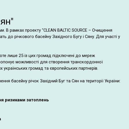
Сян"
ами. В рамках проекту
"
CLEAN BALTIC SOURCE
– Очищення
ь до річкового басейну Західного Бугу і Сяну. Для участі у
Проте лише 25 із цих громад підключені до мереж
пропонує можливості для створення транскордонної
них українських громад та європейських партнерів.
ння басейну річок Західний Буг та Сян на території України:
ння ризиками затоплень
в