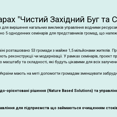
арах "Чистий Західний Буг та 
лля для вирішення нагальних викликів управління водними ресурс
но 5 одноденних семінарів для представників громад, що належат
країні розташовано 53 громади з майже 1,5 мільйонами жителів. 
ють реконструкції чи модернізації.
У рамках семінарів, проект 
о масштабу та складності, які будуть цікавими для всіх залуче
а України мають на меті допомогти громадам зменшувати забрудне
о-орієнтовані рішення (Nature Based Solutions) та управлі
управління для підприємств що займаються очищенням стокі