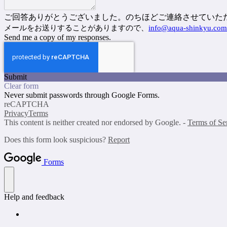
ご回答ありがとうございました。のちほどご連絡させていた
メールをお送りすることがありますので、
info@aqua-shinkyu.com
Send me a copy of my responses.
Submit
Clear form
Never submit passwords through Google Forms.
reCAPTCHA
Privacy
Terms
This content is neither created nor endorsed by Google. -
Terms of Se
Does this form look suspicious?
Report
Forms
Help and feedback