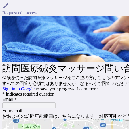
Request edit access
訪問医療鍼灸マッサージ問い
保険を使った訪問医療マッサージをご希望の方はこちらのアンケ
すべての回答が必須ではありませんが、なるべくご回答いただけ
Sign in to Google
to save your progress.
Learn more
* Indicates required question
Email
*
Your email
おおよその訪問可能範囲はこちらになります。対応可能かど