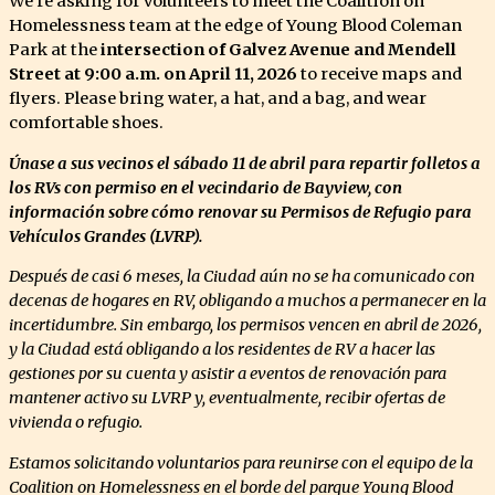
We're asking for volunteers to meet the Coalition on
Homelessness team at the edge of Young Blood Coleman
Park at the
intersection of Galvez Avenue and Mendell
Street at 9:00 a.m. on April 11, 2026
to
receive maps and
flyers. Please bring water, a hat, and a bag, and wear
comfortable shoes.
Únase a sus vecinos el sábado 11 de abril para repartir folletos a
los RVs con permiso en el vecindario de Bayview, con
información sobre cómo renovar su Permisos de Refugio para
Vehículos Grandes (LVRP).
Después de casi 6 meses, la Ciudad aún no se ha comunicado con
decenas de hogares en RV, obligando a muchos a permanecer en la
incertidumbre. Sin embargo, los permisos vencen en abril de 2026,
y la Ciudad está obligando a los residentes de RV a hacer las
gestiones por su cuenta y asistir a eventos de renovación para
mantener activo su LVRP y, eventualmente, recibir ofertas de
vivienda o refugio.
Estamos solicitando voluntarios para reunirse con el equipo de la
Coalition on Homelessness en el borde del parque Young Blood