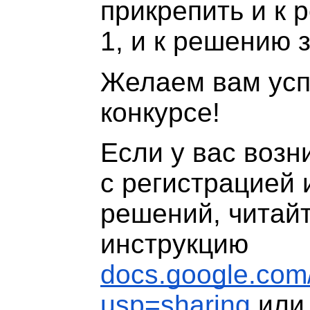
прикрепить и к
1, и к решению 
Желаем
вам усп
конкурсе!
Если у вас возн
с регистрацией 
решений, читай
инструкцию
docs.google.c
usp=sharing
или