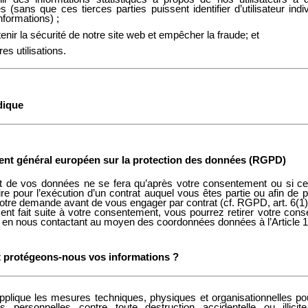
es (sans que ces tierces parties puissent identifier d’utilisateur ind
nformations) ;
enir la sécurité de notre site web et empêcher la fraude; et
res utilisations.
dique
ent général européen sur la protection des données (RGPD)
t de vos données ne se fera qu’après votre consentement ou si ce
re pour l’exécution d’un contrat auquel vous êtes partie ou afin de 
tre demande avant de vous engager par contrat (cf. RGPD, art. 6(1)(
ment fait suite à votre consentement, vous pourrez retirer votre con
en nous contactant au moyen des coordonnées données à l’Article 1
 protégeons-nous vos informations ?
plique les mesures techniques, physiques et organisationnelles po
 personnelles contre toute destruction accidentelle ou illicit