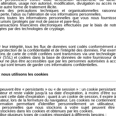
, altération, usage non autorisé, modification, divulgation ou accès n
te autre forme de traitement illicite.
ns des précautions techniques et organisationnelles raisonn
erte, l’abus ou l’altération de vos informations personnelles.
ns toutes les informations personnelles que vous nous fourniss
urisés (protégés par mot de passe et pare-feu).
ransactions financières électroniques effectuées par le biais de not
gées par des technologies de cryptage.
 leur intégrité, tous les flux de données sont codés conformément
protection de la confidentialité et de l’intégrité des données. Par exe
ions de carte de crédit confiées sont transmises via une technologi
 (SSL) et codées dans la base de données de notre fournisseur de
ur ne plus être accessibles que par les personnes autorisées à ac
qui sont tenues de garder ces informations confidentielles.
nous utilisons les cookies
peuvent être « persistants » ou « de session » : un cookie persistant
ateur et reste valide jusqu’à sa date d’expiration, à moins d’être s
 avant cette date d’expiration ; quant à un cookie de session, il expire à 
isateur, lors de la fermeture du navigateur. Les cookies ne contiennen
rmation permettant d’identifier personnellement un utilisateur
s personnelles que nous stockons à votre sujet peuvent être
 stockées dans les cookies et obtenues par les cookies.
ilise plusieurs types de cookies répondant à différents besoins :