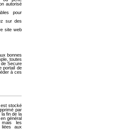
on autorisé
ables pour
ez sur des
re site web
 aux bonnes
mple, toutes
e de Secure
 portail de
céder à ces
 est stocké
upprimé par
la fin de la
t en général
, mais les
 liées aux