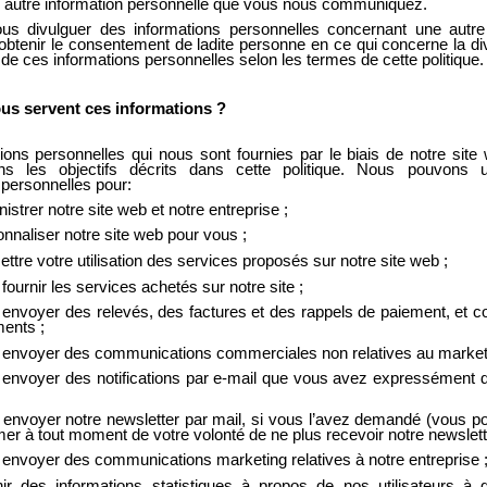
 autre information personnelle que vous nous communiquez.
us divulguer des informations personnelles concernant une autre
btenir le consentement de ladite personne en ce qui concerne la div
 de ces informations personnelles selon les termes de cette politique.
ous servent ces informations ?
ions personnelles qui nous sont fournies par le biais de notre site
ans les objectifs décrits dans cette politique. Nous pouvons ut
 personnelles pour:
istrer notre site web et notre entreprise ;
nnaliser notre site web pour vous ;
ttre votre utilisation des services proposés sur notre site web ;
fournir les services achetés sur notre site ;
envoyer des relevés, des factures et des rappels de paiement, et co
ents ;
envoyer des communications commerciales non relatives au marketi
 envoyer des notifications par e-mail que vous avez expressément
envoyer notre newsletter par mail, si vous l’avez demandé (vous 
mer à tout moment de votre volonté de ne plus recevoir notre newslett
envoyer des communications marketing relatives à notre entreprise 
ir des informations statistiques à propos de nos utilisateurs à 