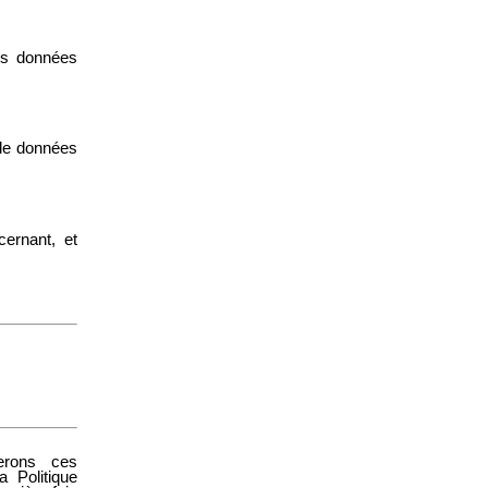
es données
 de données
ernant, et
ierons ces
 Politique