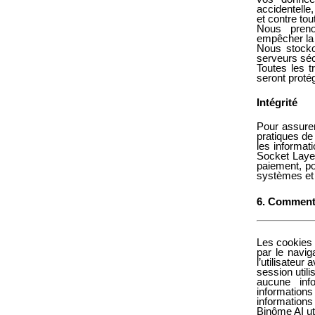
accidentelle
et contre tou
Nous preno
empêcher la p
Nous stocko
serveurs séc
Toutes les t
seront proté
Intégrité
Pour assurer
pratiques de 
les informat
Socket Layer
paiement, po
systèmes et 
6. Comment 
Les cookies 
par le navig
l’utilisateur
session util
aucune info
information
informations
Binôme AI
ut