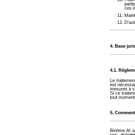
parti
ces i
Maint
D’aut
4. Base juri
4.1. Règlem
Le traitemen
est nécessai
mesures à vo
Si ce traite
tout moment 
5. Comment
Binôme AI
ap
vos données