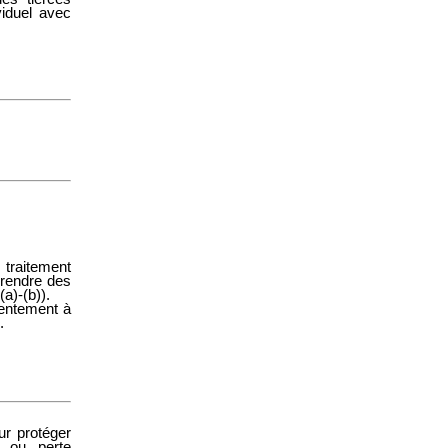
ividuel avec
 traitement
prendre des
a)-(b)).
sentement à
.
ur protéger
e ou perte