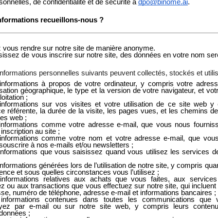
onnelles, de confidentialité et de sécurité à
dpo@binome.ai
.
informations recueillons-nous ?
vous rendre sur notre site de manière anonyme.
sissez de vous inscrire sur notre site, des données en votre nom sero
nformations personnelles suivants peuvent collectés, stockés et utilis
nformations à propos de votre ordinateur, y compris votre adress
isation géographique, le type et la version de votre navigateur, et vo
oitation ;
nformations sur vos visites et votre utilisation de ce site web y
e référente, la durée de la visite, les pages vues, et les chemins de
tes web ;
informations comme votre adresse e-mail, que vous nous fourniss
inscription au site ;
informations comme votre nom et votre adresse e-mail, que vous
souscrire à nos e-mails et/ou newsletters ;
nformations que vous saisissez quand vous utilisez les services de
nformations générées lors de l’utilisation de notre site, y compris qua
ence et sous quelles circonstances vous l’utilisez ;
informations relatives aux achats que vous faites, aux service
sez ou aux transactions que vous effectuez sur notre site, qui incluen
se, numéro de téléphone, adresse e-mail et informations bancaires ;
informations contenues dans toutes les communications que
yez par e-mail ou sur notre site web, y compris leurs contenu
données ;