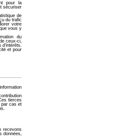
nt pour la
et sécuriser
tistique de
çu du trafic
liorer votre
r que vous y
rmation du
de ceux-ci,
 d’intérêts.
ité et pour
information
ontribution
Ces tierces
 par cas et
ns.
en recevons
es données,