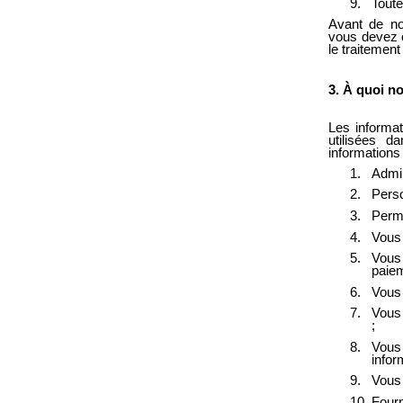
Toute
Avant de no
vous devez o
le traitement
3. À quoi n
Les informat
utilisées d
informations
Admin
Perso
Perme
Vous 
Vous 
paiem
Vous 
Vous
;
Vous 
infor
Vous 
Fourn