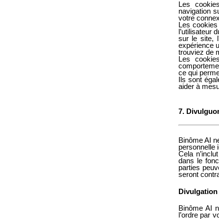
Les cookies
navigation su
votre connexi
Les cookies 
l’utilisateur
sur le site, 
expérience u
trouviez de 
Les cookies
comportement
ce qui permet
Ils sont éga
aider à mesu
7. Divulguo
Binôme AI
ne
personnelle i
Cela n’inclu
dans le fonc
parties peuv
seront contra
Divulgation
Binôme AI
n
l’ordre par 