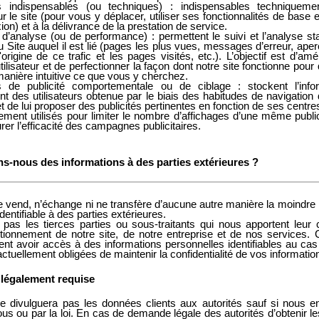
 indispensables (ou techniques) : indispensables techniqueme
r le site (pour vous y déplacer, utiliser ses fonctionnalités de base 
on) et à la délivrance de la prestation de service.
d’analyse (ou de performance) : permettent le suivi et l’analyse sta
 du Site auquel il est lié (pages les plus vues, messages d’erreur, aper
l'origine de ce trafic et les pages visités, etc.). L’objectif est d’amé
tilisateur et de perfectionner la façon dont notre site fonctionne pou
manière intuitive ce que vous y cherchez.
 de publicité comportementale ou de ciblage : stockent l’info
 des utilisateurs obtenue par le biais des habitudes de navigation 
 de lui proposer des publicités pertinentes en fonction de ses centres
lement utilisés pour limiter le nombre d’affichages d’une même public
rer l’efficacité des campagnes publicitaires.
ns-nous des informations à des parties extérieures ?
 vend, n’échange ni ne transfère d’aucune autre manière la moindre 
dentifiable à des parties extérieures.
t pas les tierces parties ou sous-traitants qui nous apportent leur c
tionnement de notre site, de notre entreprise et de nos services. 
ent avoir accès à des informations personnelles identifiables au cas
ctuellement obligées de maintenir la confidentialité de vos informatio
 légalement requise
e divulguera pas les données clients aux autorités sauf si nous 
vous ou par la loi. En cas de demande légale des autorités d’obtenir l