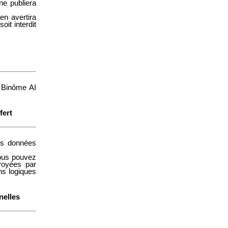
ne publiera
en avertira
oit interdit
 Binôme AI
fert
es données
ous pouvez
voyées par
ns logiques
nelles