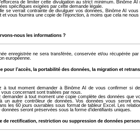
efforcera de limiter cette divulgation au strict minimum. Binôme AI 
ées spécifiques exigées par cette demande légale.
le se verrait contrainte de divulguer vos données, Binôme AI vous 
et vous fournira une copie de l’injonction, à moins que cela ne nous s
rvons-nous les informations ?
ée enregistrée ne sera transférée, conservée et/ou récupérée par
ion européenne.
e pour l’accès, la portabilité des données, la migration et retrans
z à tout moment demander à Binôme AI de vous confirmer si d
 vous concernant sont traitées par nous.
 demander à tout moment une copie complète des données que v
 à un autre contrôleur de données. Vos données vous seront en
ns les 60 jours ouvrables sous format de tableur Excel. Les relatio
e données seront préservées sous la forme d’identifiants uniques.
 de rectification, restriction ou suppression de données person