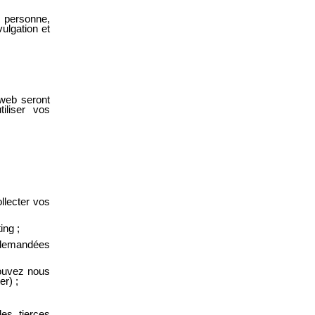
 personne,
ulgation et
 web seront
iliser vos
llecter vos
ng ;
 demandées
pouvez nous
er) ;
;
des tierces