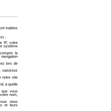
nt traitées
és :
e IP, votre
tre système
 compris la
 navigation
ez lors de
 saisissez
 notre site
nd, à quelle
s que vous
t votre nom,
 vous nous
s et leurs