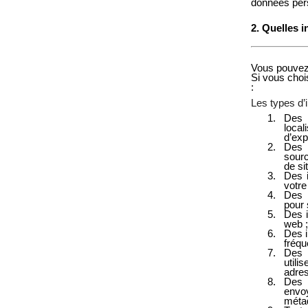
données pers
2. Quelles 
Vous pouvez 
Si vous choi
:
Les types d’i
Des i
local
d’expl
Des i
sourc
de si
Des 
votre 
Des 
pour 
Des i
web ;
Des i
fréqu
Des 
utili
adres
Des 
envo
méta