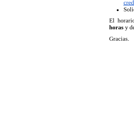
cre
Soli
El horari
horas
y de
Gracias.