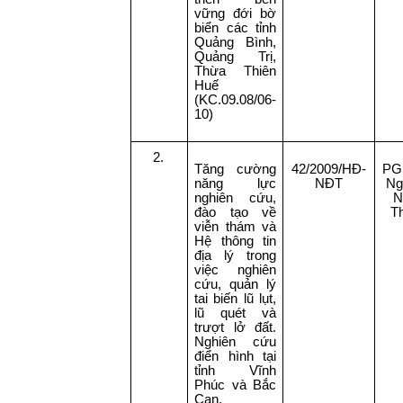
vững đới bờ
biển các tỉnh
Quảng Bình,
Quảng Trị,
Thừa Thiên
Huế
(KC.09.08/06-
10)
2.
Tăng cường
42/2009/HĐ-
PG
năng lực
NĐT
Ng
nghiên cứu,
N
đào tạo về
T
viễn thám và
Hệ thông tin
địa lý trong
việc nghiên
cứu, quản lý
tai biến lũ lụt,
lũ quét và
trượt lở đất.
Nghiên cứu
điển hình tại
tỉnh Vĩnh
Phúc và Bắc
Cạn.