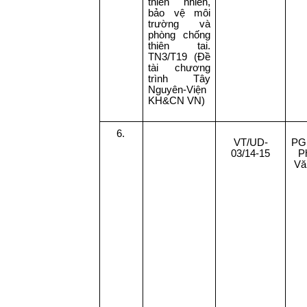
thiên nhiên,
bảo vệ môi
trường và
phòng chống
thiên tai.
TN3/T19 (Đề
tài chương
trình Tây
Nguyên-Viện
KH&CN VN)
6.
VT/UD-
PG
03/14-15
P
Vă