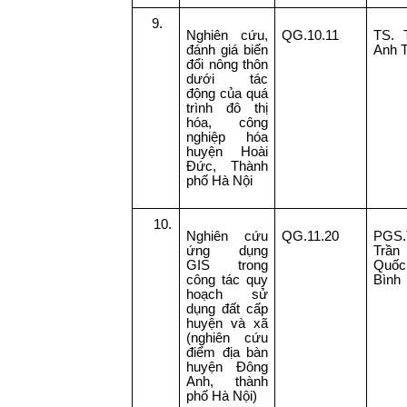
9.
Nghiên cứu,
QG.10.11
TS. 
đánh giá biến
Anh 
đổi nông thôn
dưới tác
động của quá
trình đô thị
hóa, công
nghiệp hóa
huyện Hoài
Đức, Thành
phố Hà Nội
10.
Nghiên cứu
QG.11.20
PGS.
ứng dụng
Trần
GIS trong
Quốc
công tác quy
Bình
hoạch sử
dụng đất cấp
huyện và xã
(nghiên cứu
điểm địa bàn
huyện Đông
Anh, thành
phố Hà Nội)