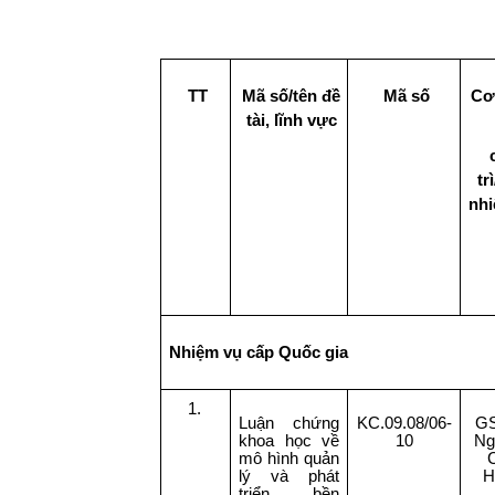
TT
Mã số/tên đề
Mã số
Cơ
tài, lĩnh vực
tr
nhi
Nhiệm vụ cấp Quốc gia
1.
Luận chứng
KC.09.08/06-
GS
khoa học về
10
Ng
mô hình quản
lý và phát
H
triển bền