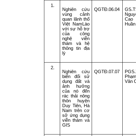
1.
Nghiên cứu
QGTĐ.06.04
GS.T
vùng cảnh
Nguy
quan lãnh thổ
Cao
Việt NamLào
Huần
với sự hỗ trợ
của công
nghệ viễn
thám và hệ
thông tin địa
lý
2.
Nghiên cứu
QGTĐ.07.07
PGS.
biến đổi sử
Phạ
dụng đất và
Văn 
ảnh hưởng
của nó đến
rác thải nông
thôn huyện
Duy Tiên, Hà
Nam trên cơ
sở ứng dụng
viễn thám và
GIS