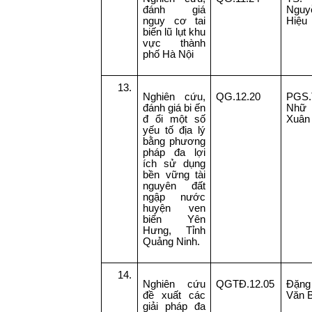
đánh giá
Nguy
nguy cơ tai
Hiệu
biến lũ lụt khu
vực thành
phố Hà Nội
13.
Nghiên cứu,
QG.12.20
PGS.
đánh giá bi ến
Nhữ 
đ ổi một số
Xuân
yếu tố địa lý
bằng phương
pháp đa lợi
ích sử dụng
bền vững tài
nguyên đất
ngập nước
huyện ven
biển Yên
Hưng, Tỉnh
Quảng Ninh.
14.
Nghiên cứu
QGTĐ.12.05
Đặng
đề xuất các
Văn 
giải pháp đa