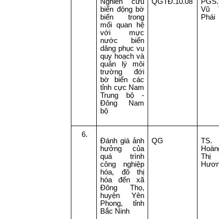
Nghiên cứu
QGTĐ.10.08
PGS.
biến động bờ
Vũ 
biển trong
Phái
mối quan hệ
với mực
nước biển
dâng phục vụ
quy hoạch và
quản lý môi
trường đới
bờ biển các
tỉnh cực Nam
Trung bộ -
Đông Nam
bộ
6.
Đánh giá ảnh
QG
TS.
hưởng của
Hoàn
quá trình
Thị 
công nghiệp
Hươ
hóa, đô thị
hóa đến xã
Đông Thọ,
huyện Yên
Phong, tỉnh
Bắc Ninh