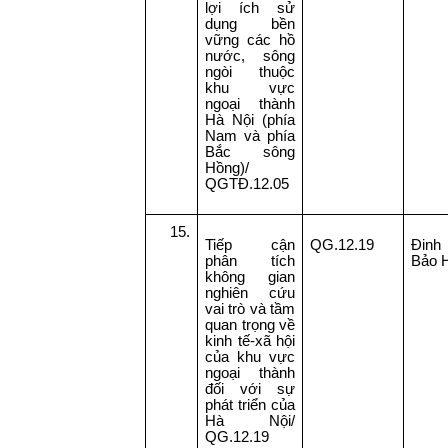
lợi ích sử
dụng bền
vững các hồ
nước, sông
ngòi thuộc
khu vực
ngoại thành
Hà Nội (phía
Nam và phía
Bắc sông
Hồng)/
QGTĐ.12.05
15.
Tiếp cận
QG.12.19
Đinh
phân tích
Bảo 
không gian
nghiên cứu
vai trò và tầm
quan trọng về
kinh tế-xã hội
của khu vực
ngoại thành
đối với sự
phát triển của
Hà Nội/
QG.12.19