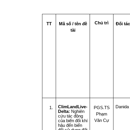
Chủ trì
TT
Mã số / tên đề
Đối tác
tài
ClimLandLive-
Danida
1.
PGS.TS
Delta:
Nghiên
Phạm
cứu tác động
Văn Cự
của biến đổi khí
hậu đến biến