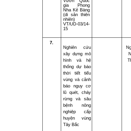
Vườn Quốc
gia Phong
Nha Kẻ Bàng
(di sản thiên
nhiên)
VT/UD-03/14-
15
7.
Nghiên cứu
Ng
xây dựng mô
N
hình và hệ
T
thống dự báo
thời tiết tiểu
vùng và cảnh
báo nguy cơ
lũ quét, cháy
rừng và sâu
bệnh nông
nghiệp cấp
huyện vùng
Tây Bắc