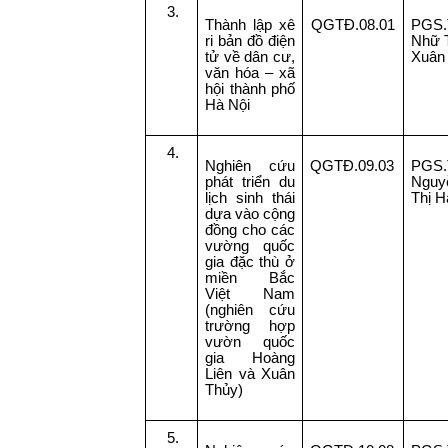
3.
Thành lập xê
QGTĐ.08.01
PGS.
ri bản đồ điện
Nhữ 
tử về dân cư,
Xuân
văn hóa – xã
hội thành phố
Hà Nội
4.
Nghiên cứu
QGTĐ.09.03
PGS.
phát triển du
Nguy
lịch sinh thái
Thị H
dựa vào cộng
đồng cho các
vường quốc
gia đặc thù ở
miền Bắc
Việt Nam
(nghiên cứu
trường hợp
vườn quốc
gia Hoàng
Liên và Xuân
Thủy)
5.