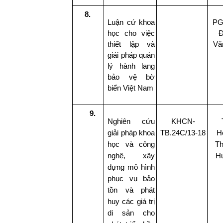
8.
Luận cứ khoa
PG
học cho việc
Đ
thiết lập và
Vă
giải pháp quản
lý hành lang
bảo vệ bờ
biển Việt Nam
9.
Nghiên cứu
KHCN-
giải pháp khoa
TB.24C/13-18
H
học và công
Th
nghệ, xây
H
dựng mô hình
phục vụ bảo
tồn và phát
huy các giá trị
di sản cho