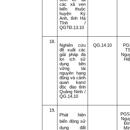
các xã ven
biển thuộc
huyện Kỳ
Anh, tỉnh Hà
Tĩnh /
QGTĐ.13.10
18.
Nghiên cứu
QG.14.10
PG
đề xuất các
TS
giải pháp đa
Ngu
lợi ích sử
Hi
dụng bền
vững tài
nguyên hang
động và cảnh
quan karst
độc đáo tỉnh
Quảng Ninh /
QG.14.10
19.
PGS
Phát hiện
Ngu
biến động sử
Đì
dụng đất
Mi