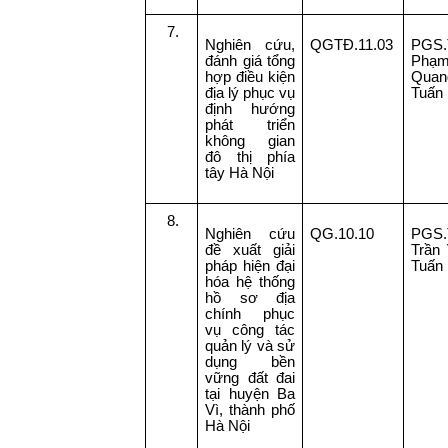
7.
Nghiên cứu,
QGTĐ.11.03
PGS.
đánh giá tổng
Phạ
hợp điều kiện
Quan
địa lý phục vụ
Tuấn
định hướng
phát triển
không gian
đô thị phía
tây Hà Nội
8.
Nghiên cứu
QG.10.10
PGS.
đề xuất giải
Trần
pháp hiện đại
Tuấn
hóa hệ thống
hồ sơ địa
chính phục
vụ công tác
quản lý và sử
dụng bền
vững đất đai
tại huyện Ba
Vì, thành phố
Hà Nội