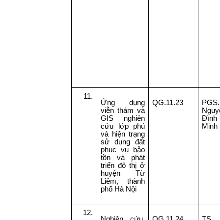
11.
Ứng dụng
QG.11.23
PGS.
viễn thám và
Nguy
GIS nghiên
Đình
cứu lớp phủ
Minh
và hiện trạng
sử dụng đất
phục vụ bảo
tồn và phát
triển đô thị ở
huyện Từ
Liêm, thành
phố Hà Nội
12.
Nghiên cứu,
QG.11.24
TS.