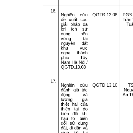
16.
Nghiên cứu
QGTĐ.13.08
PGS.
đề xuất các
Trần
giải pháp đa
Tu
lợi ích sử
dụng bền
vững tài
nguyên đất
khu vực
ngoại thành
phía Tây
Nam Hà Nội /
QGTĐ.13.08
17.
Nghiên cứu
QGTĐ.13.10
TS
đánh giá tác
Ngu
động và
An T
lượng giá
thiệt hại của
thiên tai do
biến đổi khí
hậu tới biến
đổi sử dụng
đất, di dân và
sinh kế tại