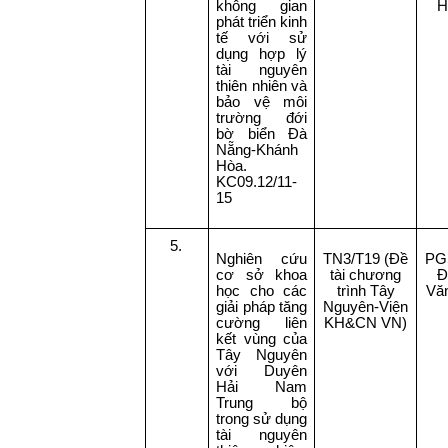
không gian
H
phát triển kinh
tế với sử
dụng hợp lý
tài nguyên
thiên nhiên và
bảo vệ môi
trường đới
bờ biển Đà
Nẵng-Khánh
Hòa.
KC09.12/11-
15
5.
Nghiên cứu
TN3/T19 (Đề
PG
cơ sở khoa
tài chương
Đ
học cho các
trình Tây
Vă
giải pháp tăng
Nguyên-Viện
cường liên
KH&CN VN)
kết vùng của
Tây Nguyên
với Duyên
Hải Nam
Trung bộ
trong sử dụng
tài nguyên