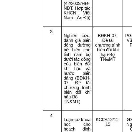
(42/2009/HĐ-
NĐT, Hợp tác
KHCN Việt
Nam - Ấn Độ)
3.
Nghiên cứu,
BĐKH-07,
PG
đánh giá biến
Đề tài
Vũ
động đường
chương trình
P
bờ biển các
biến đổi khí
tỉnh nam bộ
hậu-Bộ
dưới tác động
TN&MT
của biến đổi
khí hậu và
nước biển
dâng (BĐKH-
07, Đề tài
chương trình
biến đổi khí
hậu-Bộ
TN&MT)
4.
Luận cứ khoa
KC09.12/11-
GS
học cho
15
Ng
hoạch định