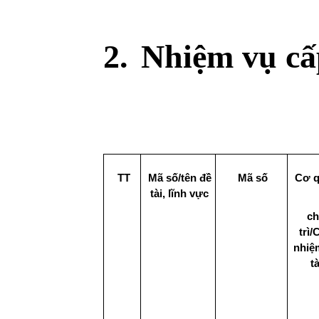
2.
Nhiệm vụ 
TT
Mã số/tên đề
Mã số
Cơ 
tài, lĩnh vực
c
trì/
nhiệ
tà