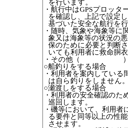
を行います。
・航行中はGPSプロッタ
を確認し、上記で設定し
基づいた安全な航行を
・随時、気象や海象等に
象又は海象等の状況の悪
保のために必要と判断
いても利用者に救命胴
・その他（ 
○船釣りをする場合
・利用者を案内している
は自ら釣りをしません
○瀬渡しをする場合
・利用者の安全確認のた
巡回します。
・磯等において、利用者
る要件と同等以上の性能
させます。