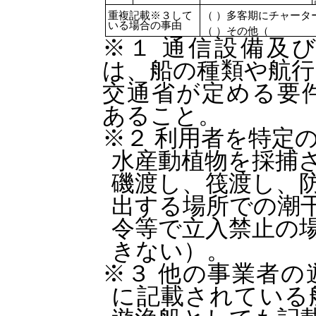
重複記載※３して
（ ）多客期にチャータ
いる場合の事由
（ ）その他（
※１ 通信設備及
は、船の種類や航行
交通省が定める要
あること。
※２ 利用者を特定
水産動植物を採捕
磯渡し、筏渡し、
出する場所での潮
令等で立入禁止の
きない）。
※３ 他の事業者の
に記載されている