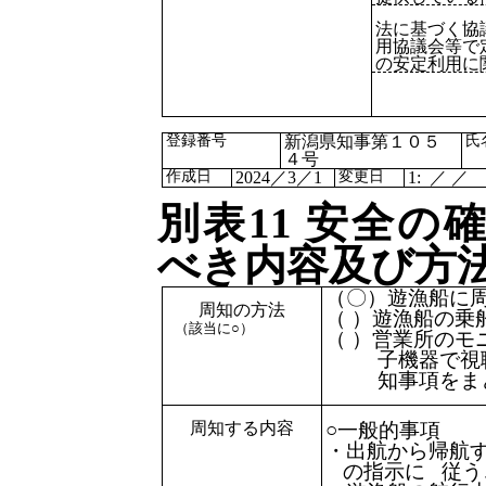
法に基づく協
用協議会等で
の安定利用に
登録番号
新潟県知事第１０５
氏
４号
作成日
2024／3／1
変更日
1: ／ ／
別表11
安全の
べき内容及び方
（〇）遊漁船に
周知の方法
（ ）遊漁船の乗
（該当に○）
（ ）営業所のモ
子機器で視
知事項をま
周知する内容
○一般的事項
・出航から帰航
の指示に 従う