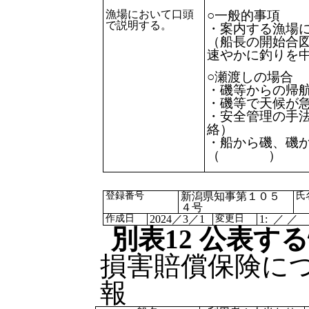
漁場において口頭
○一般的事項
で説明する。
・案内する漁場
（船長の開始合
速やかに釣りを
○瀬渡しの場合
・磯等からの帰
・磯等で天候が
・安全管理の手
絡）
・船から磯、磯
（ ）
登録番号
新潟県知事第１０５
氏
４号
作成日
2024／3／1
変更日
1: ／ ／
別表12 公表す
損害賠償保険に
報