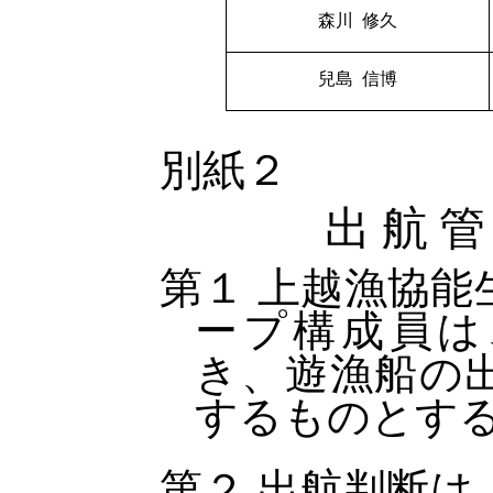
森川 修久
兒島 信博
別紙２
出 航 管
第１ 上越漁協能
ープ構成員は
き、遊漁船の
するものとす