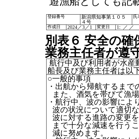
遊漁船としても記
登録番号
新潟県知事第１０５
氏
４号
作成日
2024
／
3
／
1
変更日
1: ／ ／
別表６ 安全の確
業務主任者が遵
航行中及び利用者が水産
船長及び業務主任者は以
○一般的事項
・出航から帰航するまで
また、酒気を帯びて漁
・航行中、波の影響によ
波の状況について適切
波に対する進路の変更
まで十分な減速を行う
減に努めます。