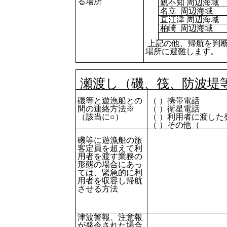
る場所
親不知 周辺海域
名立 周辺海域
直江津 周辺海域
柏崎 周辺海域
上記の他、帰航を判
場所に避難します。
瀬渡し（磯、筏、防波堤
磯等と遊漁船との
（ ）携帯電話
間の連絡方法※
（ ）衛星電話
（該当に○）
（ ）利用者に渡した
（ ）その他
磯等に遊漁船の旅
客定員を超えて利
用者を渡す業務の
形態の場合にあっ
ては、緊急的に利
用者を収容し帰航
させる方法
津波警報、注意報
が発令された場合