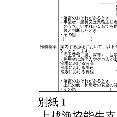
・落雷のおそれがあるとき
・事業者、船長又は業務主任
のうち、いずれか１名でも
険と判断したとき
・その他
（ ）
帰航基準
案内する漁場において、以下
ることとします。
・海上警報（風、霧等）、波
・利用者に急病人やケガ
漁場における波高
漁場における風速
漁場における視程
・落雷のおそれがあるとき
・上記の他、利用者の安全の
・その他（ ）
別紙 1