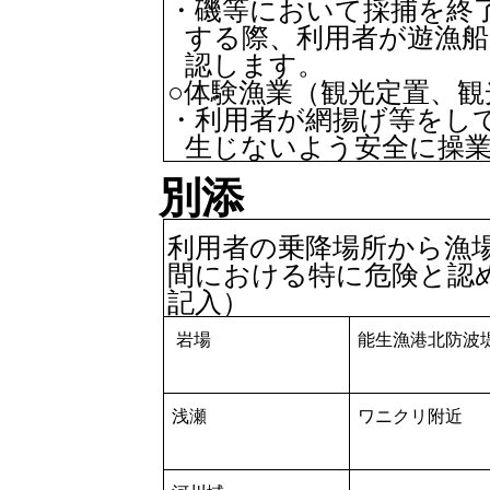
・磯等において採捕を終
する際、利用者が遊漁
認します。
○体験漁業（観光定置、
・利用者が網揚げ等をし
生じないよう安全に操
別添
利用者の乗降場所から漁
間における特に危険と認
記入）
岩場
能生漁港北防波
浅瀬
ワニクリ附近