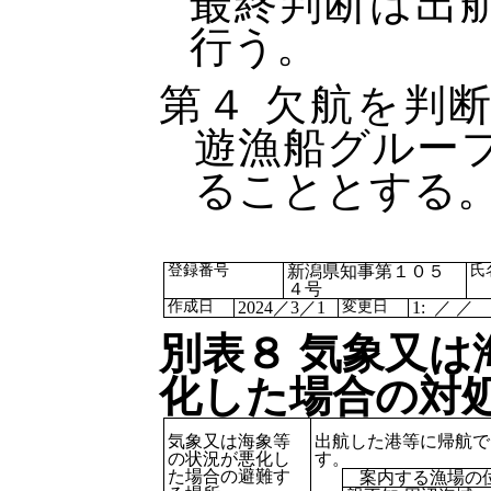
最終判断は出
行う。
第４ 欠航を判
遊漁船グルー
ることとする
登録番号
新潟県知事第１０５
氏
４号
作成日
2024／3／1
変更日
1: ／ ／
別表８ 気象又は
化した場合の対
気象又は海象等
出航した港等に帰航で
の状況が悪化し
す。
た場合の避難す
案内する漁場の