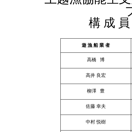
上越漁協能生支
構 成 員
遊 漁 船 業 者
高橋 博
高井 良宏
柳澤 豊
佐藤 幸夫
中村 悦樹