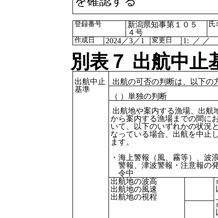
を確認する
登録番号
新潟県知事第１０５
氏
４号
作成日
2024
／
3
／
1
変更日
1: ／ ／
別表７ 出航中止
出航中止
出航の可否の判断は、以下の
基準
（ ）単独の判断
出航地や案内する漁場、出航
から案内する漁場までの間に
いて、以下のいずれかの状況
なっている場合、出航を中止
ます。
・海上警報（風、霧等）、波
警報、津波警報・注意報の
令中
出航地の波高
出航地の風速
出航地の視程