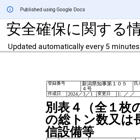
Published using Google Docs
安全確保に関する
Updated automatically every 5 minutes
登録番号
新潟県知事第１０５
氏
４号
作成日
2024
／
3
／
1
変更日
1: ／ ／
別表４（全
１
枚
の総トン数又は
信設備等