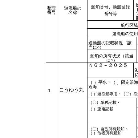
船舶番号、漁船登録
整理
遊漁船の
番号
名称
番号等
航行区域
遊漁船の使用
遊漁船の記載状況（該
当に○）
船舶の所有状況（該当
に○）
ＮＧ２－２０２５
9
ﾄ
（ ）平水・（ ）限定沿
近海
こうゆう丸
１
（ ）遊漁船専用・（
〇
）漁
（
〇
）単独記載・
（ ）重複記載
（
〇
）自己所有船舶・
（ ）他者所有船舶