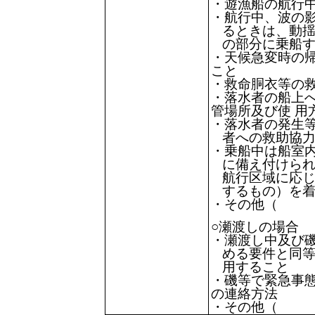
・遊漁船の航行
・航行中、波の
るときは、動
の部分に乗船
・天候急変時の
こと
・救命胴衣等の
・落水者の船上
管場所及び使 用
・落水者の発生
者への救助協
・乗船中は船室
に備え付けら
航行区域に応
するもの）を
・その他
○瀬渡しの場合
・瀬渡し中及び
める要件と同
用すること
・磯等で緊急事
の連絡方法
・その他