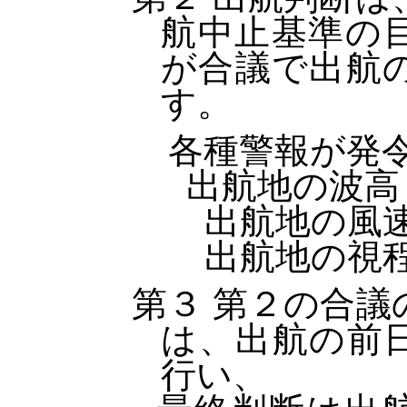
第２ 出航判断は
航中止基準の
が合議で出航
す。
各種警報が発令
出航地の波高
出航地の風速
出航地の視程
第３ 第２の合議
は、出航の前
行い、