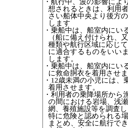
・航行中、波の影響によ
想されるときは、利用
さい船体中央より後方
します
・乗船中は、船室内にい
（船に備え付けられ、
種類や航行区域に応じて
に適合するものをいい
します。
・乗船中は、船室内にい
に救命胴衣を着用させ
・12歳未満の小児には、
着用させます。
・利用者の乗降場所から
の間における岩場、浅瀬
網、養殖施設等を調査し
特に危険と認められる
まとめ、安全に航行で