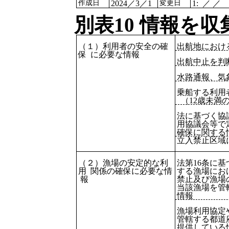
作成日
2024／3／1
変更日
1: ／ ／
別表10 情報を
（１）利用者の安全の確
出航地におけ
保 に必要な情報
出航中止を判
水路通報、気
乗船する利用
（
12
歳未満
法に基づく協
用協議会等で
確保に関する
立入禁止区域
（２）漁場の安定的な利
法第
16
条に基
用 関係の確保に必要な情
する漁場にお
報
禁止及び漁場
当該漁場を管
情報
漁場利用協定
管轄する都道
提供している