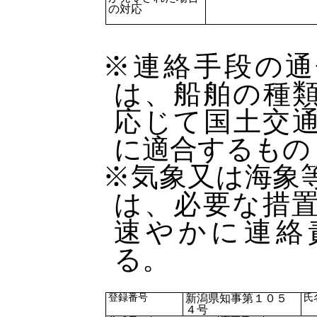
の対応
※連絡手段の通
は、船舶の種
応じて国土交
に適合するもの
※気象又は海象
は、必要な措
速やかに連絡
る。
登録番号
新潟県知事第１０５
氏
４号