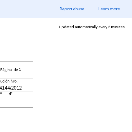
Report abuse
Learn more
Updated automatically every 5 minutes
1
Página
de
ución Nro.
41
44
/2012
o: º 4°