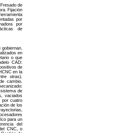
. Fresado de
ra. Fijación
 herramienta
entadas por
onadora por
ácticas de
e gobiernan.
alizados en
ario o que
odelo CAD:
positivos de
 MHCNC en la
re otras).
 de cambio.
mecanizado:
l sistema de
, vaciados
s por cuatro
ación de los
rayectorias,
rocesadores
ico para un
erencia del
del CNC, o