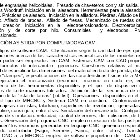
e engranajes helicoidales. Fresado de chaveteros con y sin salida
s Woodruff. Iniciación en la alesadora. Herramientas para la alesado
 Prácticas de alesado. Iniciación en la afiladora. Piedras. Afilado de
o. Afilado de brocas. Afilado de fresas. Mecanizado de ruedas d
y creación. Iniciación en la electroerosionadora. Electroerosi
ción y de corte por hilo. Consumibles y electrodos. Pr
osionado.
ACIÓN ASISTIDA POR COMPUTADORA CAM.
 tipos de software CAM. Clasificación según la cantidad de ejes qu
ciones acerca de las características específicas de los modelos re
 poder ser empleados en CAM. Sistemas CAM con CAD propiet
formatos de intercambio genéricos. Cuestiones relativas al m
 de especificar las dimensiones del material en bruto de partida, dis
o “clampeo”, especificaciones de las características físicas de la
jecutará el mecanizado (recorrido máximo en cada eje, ent
ento de las herramientas disponibles y el tipo de dispositivo
os de corte máximos tolerados. Definición de la secuencia de 
ón de la “lista de tareas” (job list). Operaciones disponibles en e
al tipo de MHCNC y Sistema CAM en cuestión: Contorneados
 cajeras con islas, taladrado, superficies de revolución, generada
pline, curva guía, entre otras. Simulación del mecanizado. Configur
s de simulación: velocidad, control de errores, de colisiones, de t
os. Generación del programa CNC: empleo o creación de los post-p
ucen” los recorridos generados en lenguaje CNC genérico o específ
ado controlador (Fagor, Siemens, Fanuc, entre otros). Transf
 CNC a la MHCNC: empleo de software propietario del CAM, 