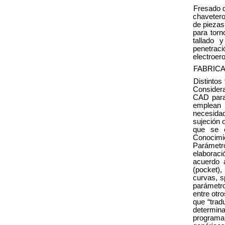
Fresado d
chavetero
de piezas.
para torn
tallado 
penetra
electroer
FABRIC
Distintos
Considera
CAD para
emplean 
necesidad
sujeción 
que se e
Conocimi
Parámetr
elaboraci
acuerdo 
(pocket),
curvas, s
parámetro
entre otr
que “trad
determin
programa