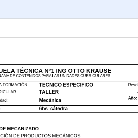
UELA
TÉCNICA
N°1 ING OTTO KRAUSE
AMA DE CONTENIDOS PARA LAS UNIDADES CURRICULARES
TECNICO ESPECIFICO
A FORMACIÓN
Resol
TALLER
RICULAR
Añ
Mecánica
idad:
6
hs.
cátedra
s:
 DE MECANIZADO
ACIÓN DE PRODUCTOS MECÁNICOS.