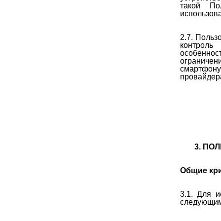
такой По
использов
2.7. Польз
контроль
особеннос
ограничен
смартфону
провайдер
3. ПО
Общие кри
3.1. Для 
следующим 