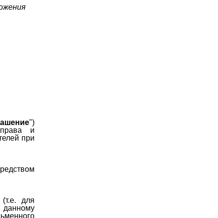
ложения
лашение
")
 права и
телей при
редством
(т.е. для
о данному
сьменного