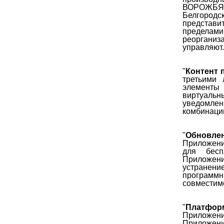
ВОРОЖБЯ
Белгородск
представи
пределам
реорганиз
управляют.
"
Контент 
третьими
элементы
виртуаль
уведомле
комбинаци
"
Обновле
Приложени
для бесп
Приложени
устранени
программ
совместим
"
Платфор
Приложени
Приложение