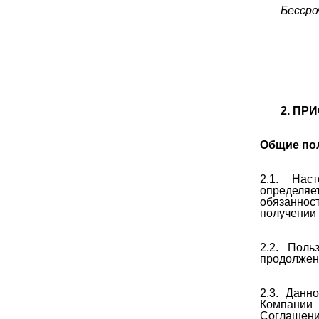
Бессро
2. ПР
Общие по
2.1. Нас
определя
обязанност
получении 
2.2. Поль
продолжен
2.3. Данн
Компании 
Соглашени