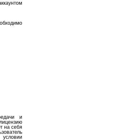
аккаунтом
еобходимо
редачи и
 лицензию
ет на себя
ьзователь
 условии