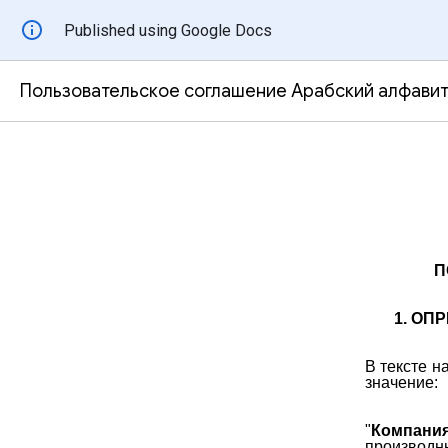
Published using Google Docs
Пользовательское соглашение Арабский алфави
П
1. ОП
В тексте 
значение:
"
Компани
производн