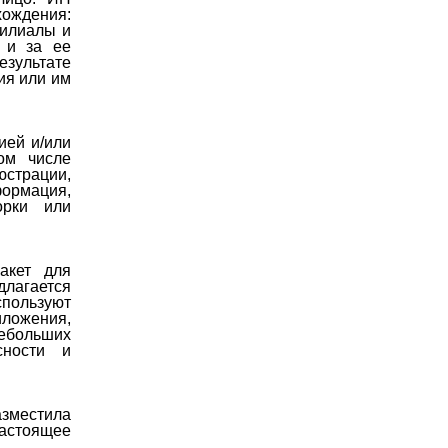
ждения:
филиалы и
к и за ее
зультате
ия или им
ией и/или
ом числе
страции,
ормация,
орки или
акет для
длагается
пользуют
ложения,
небольших
сности и
азместила
астоящее