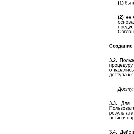
(1)
быть
(2)
не 
основа
предус
Соглаш
Создание 
3.2. Поль
процедуру 
отказались
доступа к 
Доступ
3.3. Для
Пользова
результат
логин и па
3.4. Дейс