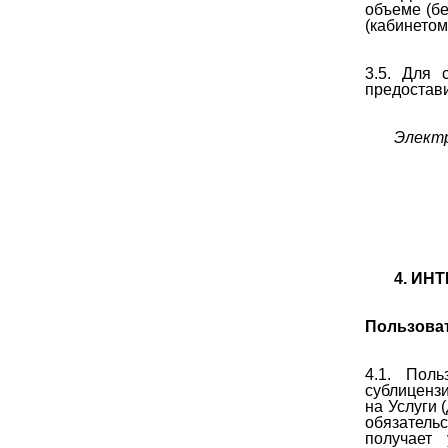
объеме (бе
(кабинетом)
3.5. Для 
предостав
Элект
4. ИН
Пользоват
4.1. Пол
сублиценз
на Услуги 
обязательс
получает