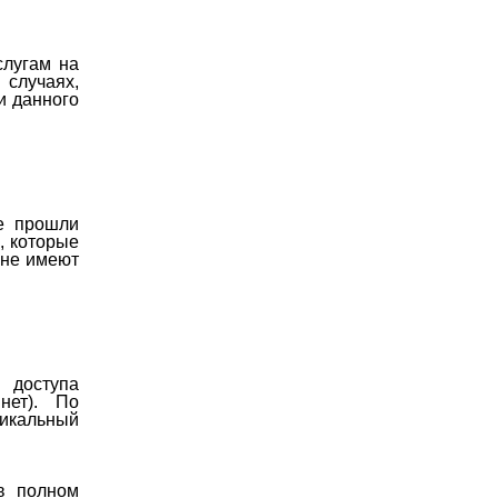
слугам на
 случаях,
и данного
ые прошли
, которые
 не имеют
 доступа
нет). По
икальный
в полном