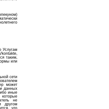
пекуном)
атически
олетнего
о Услугам
ontakte,
ся таким,
формы или
ьной сети
ователем
ер может
чи данных
либо иные
 которые
атель не
и другом
ется, что