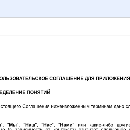
т
ОЛЬЗОВАТЕЛЬСКОЕ СОГЛАШЕНИЕ ДЛЯ ПРИЛОЖЕНИ
РЕДЕЛЕНИЕ ПОНЯТИЙ
настоящего Соглашения нижеизложенным терминам дано 
я
", "
Мы
", "
Наш
", "
Нас
", "
Нами
" или какие-либо други
ые (в зависимости от контекста) означает следующее 