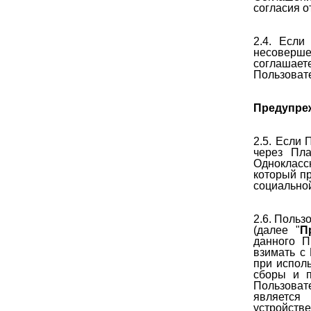
согласия о
2.4. Если
несоверш
соглашает
Пользоват
Предупре
2.5. Если 
через Пла
Одноклассн
который п
социальной
2.6. Польз
(далее "
П
данного П
взимать с
при испол
сборы и п
Пользоват
является
устройств