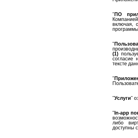
"
ПО прил
Компанией
включая, 
программы 
"
Пользов
производ
(1)
пользуе
согласие 
тексте дан
"
Приложе
Пользовате
"
Услуги
" 
"
In-app по
возможнос
либо вир
доступны 