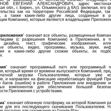
НОВ ЕВГЕНИЙ АЛЕКСАНДРОВИЧ, адрес местонахо
ая обл., г. Бирюч., ул. Ольминского д 6А/1 (включая, его 
тельства как на территории Российской Федерации, та
и, а также какие-либо другие лица, созданные в ре
ации Компании), которые являются владельцами Приложен
приложения
" означает все объекты, размещенные Компан
 лицами (с разрешения Компании) в Приложении, в т
 дизайна, текст, графические изображения, иллю
ные объекты, видео, программы, музыка, звуки, инф
ния и какие-либо другие схожие объекты, их подб
и.
ния
" означает программный патч или программный п
я, который время от времени выпускается Компанией, пре
латной загрузки Пользователями, которые уже ис
е, и направлен на фиксацию неработающих функций При
е багов (ошибок) в работе Приложения или внедрение 
ных компонентов для обеспечения большей безопа
ости Приложения с устройствами.
ма
" означает облачную платформу, на которой Компания р
е для его последующего скачивания Пользователем. Н
 доступно для скачивания из Google Play.