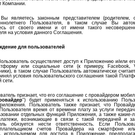
т Компании.
 Вы являетесь законным представителем (родителем, о
еннолетнего Пользователя, в таком случае Вы автом
есь от своего имени и от имени такого несовершенн
еля на условия данного Соглашения.
ждение для пользователей
Пользователь осуществляет доступ к Приложению и/или ег
тформу или социальные сети (к примеру, Facebook, Vk
ики), в таком случае Пользователь автоматически считает
ринял условия пользовательского соглашения такой Плат
 сети.
ователь признает, что его соглашение с провайдером мобил
ровайдер
") будет применяться к использованию Польз
риложения. Пользователь также признает, что Провайд
 Пользователя время от времени плату за услуги переда
ьзовании отдельных функций Приложения, а также какие-
латежи, возникающие в связи с такой передачей и за
ель обязуется нести ответственность. Если Пользов
 плательщиком счетов Провайдера на смартфоне ил
е, используемом для доступа в Приложение, предполага