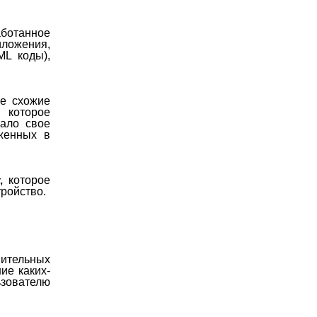
ботанное
иложения,
ML коды),
ие схожие
 которое
ало свое
женных в
которое
т
,
ройство.
нительных
ие каких-
зователю