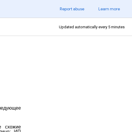
Report abuse
Learn more
Updated automatically every 5 minutes
Я
следующее
е схожие
лицо: ИП