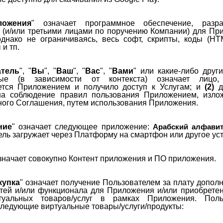
ожения
" означает программное обеспечение, разра
 (и/или третьими лицами по поручению Компании) для Пр
однако не ограничиваясь, весь софт, скрипты, коды (HT
и тп.
атель
", "
Вы
", "
Ваш
", "
Вас
", "
Вами
" или какие-либо друг
ные (в зависимости от контекста) означает лицо,
тся Приложением и получило доступ к Услугам; и
(2)
д
на соблюдение правил пользования Приложением, изло
ного Соглашения, путем использования Приложения.
ние
" означает следующее приложение:
Арабский алфави
ль загружает через Платформу на смартфон или другое уст
означает совокупно Контент приложения и ПО приложения.
купка
" означает получение Пользователем за плату допол
тей и/или функционала для Приложения и/или приобретен
туальных товаров/услуг в рамках Приложения. Поль
следующие виртуальные товары/услуги/продукты: