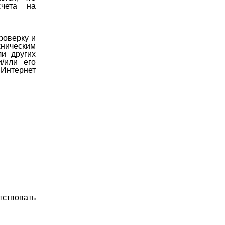
счета на
роверку и
ническим
ли других
/или его
Интернет
тствовать