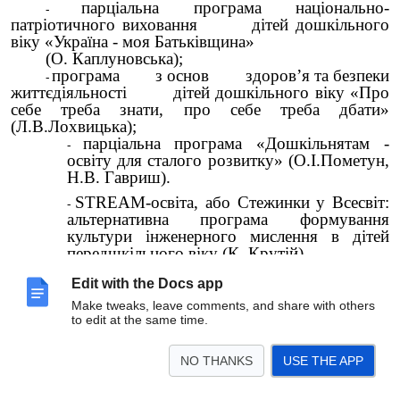
парціальна програма національно-
патріотичного виховання дітей дошкільного
віку «Україна - моя Батьківщина»
(О. Каплуновська);
програма з основ здоров’я та безпеки
життєдіяльності дітей дошкільного віку «Про
себе треба знати, про себе треба дбати»
(Л.В.Лохвицька);
парціальна програма «Дошкільнятам -
освіту для сталого розвитку» (О.І.Пометун,
Н.В. Гавриш).
STREAM-освіта, або Стежинки у Всесвіт:
альтернативна програма формування
культури інженерного мислення в дітей
передшкільного віку (К. Крутій)
Edit with the Docs app
Варіативна складова програми «Дитина»
Make tweaks, leave comments, and share with others
забезпечується через гурткову роботу:
to edit at the same time.
«Подорожуємо у світ англійської мови», «Шахи» і
«Хореографія»
NO THANKS
USE THE APP
Розділ ІV. Інструменти забезпечення якості