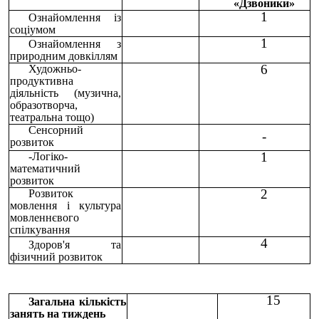
«Дзвоники»
1
Ознайомлення із
соціумом
1
Ознайомлення з
природним довкіллям
6
Художньо-
продуктивна
діяльність (музична,
образотворча,
театральна тощо)
Сенсорний
-
розвиток
1
-Логіко-
математичний
розвиток
2
Розвиток
мовлення і культура
мовленнєвого
спілкування
4
Здоров'я та
фізичний розвиток
15
Загальна кількість
занять на тиждень