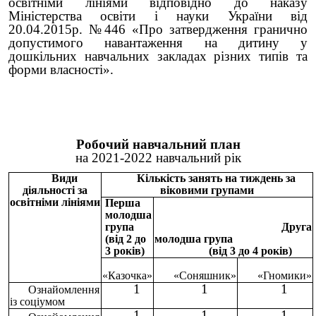
освітніми лініями відповідно до наказу
Міністерства освіти і науки України від
20.04.2015р. №446 «Про затвердження гранично
допустимого навантаження на дитину у
дошкільних навчальних закладах різних типів та
форми власності».
Робочий навчальний план
на 2021-2022 навчальний рік
Види
Кількість занять на тиждень за
діяльності за
віковими групами
освітніми лініями
Перша
молодша
група
Друга
(від 2 до
молодша група
3 років)
(від 3 до 4 років)
«Казочка»
«Соняшник»
«Гномики»
1
1
1
Ознайомлення
із соціумом
1
1
1