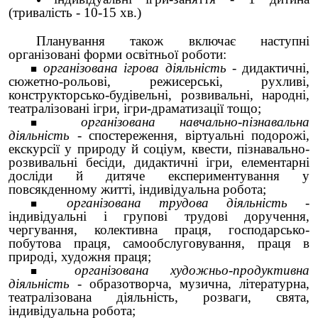
(тривалість - 10-15 хв.)
Планування також включає наступні
організовані форми освітньої роботи:
організована ігрова діяльність
- дидактичні,
сюжетно-рольові, режисерські, рухливі,
конструкторсько-будівельні, розвивальні, народні,
театралізовані ігри, ігри-драматизації тощо;
організована навчально-пізнавальна
діяльність
- спостереження, віртуальні подорожі,
екскурсії у природу й соціум, квести, пізнавально-
розвивальні бесіди, дидактичні ігри, елементарні
досліди й дитяче експериментування у
повсякденному житті, індивідуальна робота;
організована трудова діяльність
-
індивідуальні і групові трудові доручення,
чергування, колективна праця, господарсько-
побутова праця, самообслуговування, праця в
природі, художня праця;
організована художньо-продуктивна
діяльність
- образотворча, музична, літературна,
театралізована діяльність, розваги, свята,
індивідуальна робота;