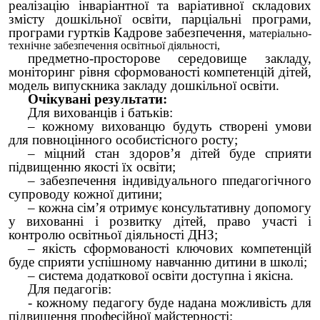
реалізацію інваріантної та варіативної складових
змісту дошкільної освіти, парціальні програми,
програми гуртків Кадрове забезпечення,
матеріально-
технічне забезпечення освітньої діяльності,
предметно-просторове середовище закладу,
моніторинг рівня сформованості компетенцій дітей,
модель випускника закладу дошкільної освіти.
Очікувані результати:
Для вихованців і батьків:
– кожному вихованцю будуть створені умови
для повноцінного особистісного росту;
– міцний стан здоров’я дітей буде сприяти
підвищенню якості їх освіти;
– забезпечення індивідуального ппедагогічного
супроводу кожної дитини;
– кожна сім’я отримує консультативну допомогу
у вихованні і розвитку дітей, право участі і
контролю освітньої діяльності ДНЗ;
– якість сформованості ключових компетенцій
буде сприяти успішному навчанню дитини в школі;
– система додаткової освіти доступна і якісна.
Для педагогів:
- кожному педагогу буде надана можливість для
підвищення професійної майстерності;