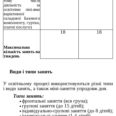
тому числі
діяльність за
освітніми ліні-ями
варіативної
складової Базового
компоненту, гуртки,
платні послуги)
18
18
Максимальна
кількість занять на
тиждень
Види і типи занять
У освітньому процесі використовуються різні типи
і види занять, а також міні-заняття упродовж дня.
Типи занять:
фронтальні заняття (вся група);
групові заняття (до 15 дітей);
індивідуально-групові заняття (до 8 дітей);
індивідуальні заняття (1-4 дітей).