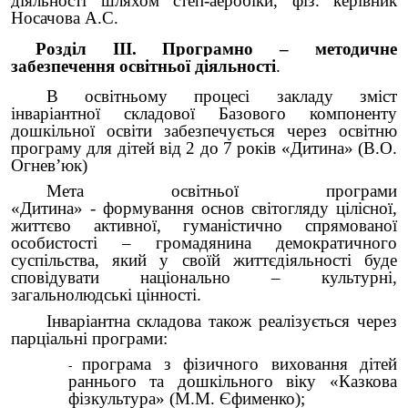
діяльності шляхом степ-аеробіки, фіз. керівник
Носачова А.С.
Розділ ІІІ. Програмно – методичне
забезпечення освітньої діяльності
.
В освітньому процесі закладу зміст
інваріантної складової Базового компоненту
дошкільної освіти забезпечується через освітню
програму для дітей від 2 до 7 років «Дитина» (В.О.
Огнев’юк)
Мета освітньої програми
«Дитина»
-
формування основ світогляду цілісної,
життєво активної, гуманістично спрямованої
особистості – громадянина демократичного
суспільства, який у своїй життєдіяльності буде
сповідувати національно – культурні,
загальнолюдські цінності.
Інваріантна складова також реалізується через
парціальні програми:
програма з фізичного виховання дітей
раннього та дошкільного віку «Казкова
фізкультура» (М.М. Єфименко);