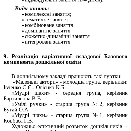
Види занять:
комплексні заняття;
тематичне заняття
комбіноване заняття
домінантне заняття
сюжетно-динамічні заняття
інтегровані заняття
9. Реалізація варіативної складової Базового
компонента дошкільної освіти
В дошкільному закладі працюють такі гуртки:
«Маленькі актори» - молодша група, керівники:
Івченко С.Є., Огієнко К.Б.
«Мудрі шахи» - середня група, керівник
Бартильова В.В.
«Умілі ручки» - старша група №2, керівник
Бугай О.А.
«Мудрі шахи» - старша група №1, керівник
Ковбаса Г.В.
Художньо-естетичний розвиток дошкільників –