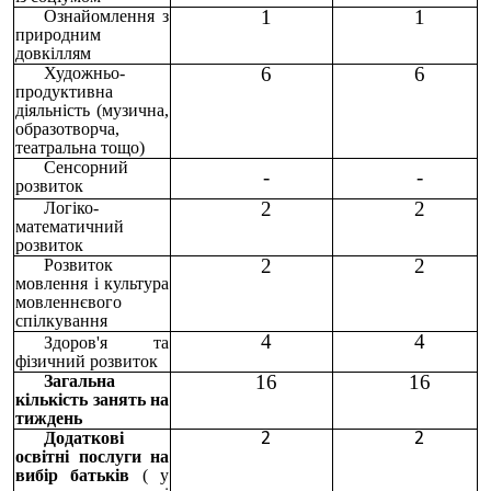
1
1
Ознайомлення з
природним
довкіллям
6
6
Художньо-
продуктивна
діяльність (музична,
образотворча,
театральна тощо)
Сенсорний
-
-
розвиток
2
2
Логіко-
математичний
розвиток
2
2
Розвиток
мовлення і культура
мовленнєвого
спілкування
4
4
Здоров'я та
фізичний розвиток
16
16
Загальна
кількість занять на
тиждень
Додаткові
2
2
освітні послуги на
вибір батьків
( у