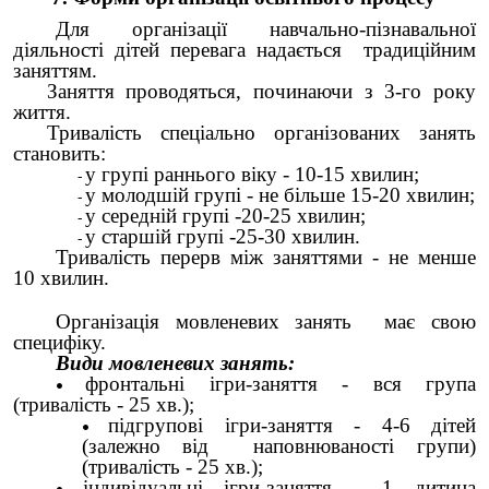
Для організації навчально-пізнавальної
діяльності дітей перевага надається традиційним
заняттям.
Заняття проводяться, починаючи з 3-го року
життя.
Тривалість спеціально організованих занять
становить:
у групі раннього віку - 10-15 хвилин;
у молодшій групі - не більше 15-20 хвилин;
у середній групі -20-25 хвилин;
у старшій групі -25-30 хвилин.
Тривалість перерв між заняттями - не менше
10 хвилин.
Організація мовленевих занять має свою
специфіку.
Види мовленевих занять:
фронтальні ігри-заняття - вся група
(тривалість - 25 хв.);
підгрупові ігри-заняття - 4-6 дітей
(залежно від наповнюваності групи)
(тривалість - 25 хв.);
індивідуальні ігри-заняття - 1 дитина