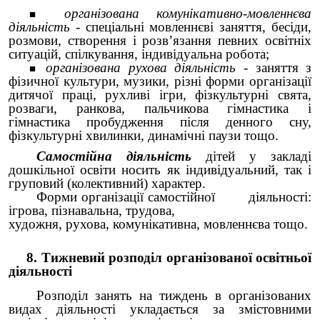
організована комунікативно-мовленнєва
діяльність -
спеціальні мовленнєві заняття, бесіди,
розмови, створення і розв’язання певних освітніх
ситуацій, спілкування, індивідуальна робота;
організована рухова діяльність
- заняття з
фізичної культури, музики, різні форми організації
дитячої праці, рухливі ігри, фізкультурні свята,
розваги, ранкова, пальчикова гімнастика і
гімнастика пробудження після денного сну,
фізкультурні хвилинки, динамічні паузи тощо.
Самостійна діяльність
дітей у закладі
дошкільної освіти носить як індивідуальний, так і
груповий (колективний) характер.
Форми організації самостійної діяльності:
ігрова, пізнавальна, трудова,
художня, рухова, комунікативна, мовленнєва тощо.
8. Тижневий розподіл організованої освітньої
діяльності
Розподіл занять на тиждень в організованих
видах діяльності укладається за змістовними