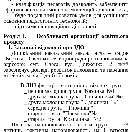
- кваліфікація педагогів дозволить забезпечити
сформованість ключових компетенцій дошкільника;
- буде подальший розвиток умов для успішного
освоєння педагогічних технологій;
- підтримка інноваційної діяльності.
Розділ І. Особливості організації освітнього
процесу
1. Загальні відомості про ЗДО
Дошкільний навчальний заклад ясла – садок
"Берізка" Свеської селищної ради розташований за
адресою: смт. Свеса, вул. Довженко, 2 який
забезпечує догляд, розвиток виховання та навчання
дітей віком від 2 до 6 (7) років
В ДНЗ функціонують шість вікових груп:
перша молодша група "Казочка"№1
друга молодша група "Соняшники"№2
друга молодша група " Дзвоники " «1
середня група " Гномики "
старша група "Посмішка"№1
старша група "Краплинка" №2
Планова наповнюваність на сім груп — 163
дитини, фактична наповнюваність на 1 вересня