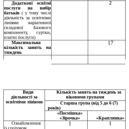
Додаткові освітні
2
послуги на вибір
батьків
( у тому числі
діяльність за освітніми
лініями варіативної
складової Базового
компоненту, гуртки,
платні послуги)
17
Максимальна
кількість занять на
тиждень
Види
Кількість занять на тиждень за
діяльності за
віковими групами
освітніми лініями
Старша група (від 5 до 6 (7)
років)
«Посмішка»
«Зірочка»
«Краплинка»
1
1
Ознайомлення
із соціумом