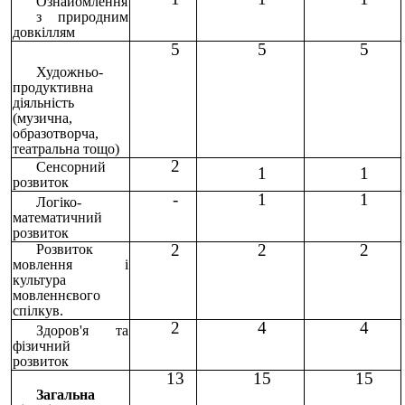
Ознайомлення
з природним
довкіллям
5
5
5
Художньо-
продуктивна
діяльність
(музична,
образотворча,
театральна тощо)
2
Сенсорний
1
1
розвиток
-
1
1
Логіко-
математичний
розвиток
2
2
2
Розвиток
мовлення і
культура
мовленнєвого
спілкув.
2
4
4
Здоров'я та
фізичний
розвиток
13
15
15
Загальна