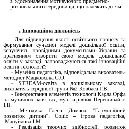
Удосконалення мотивуючого предметно-
розвивального середовища, що належить дітям
Інноваційна діяльність
Для підвищення якості освітнього процесу та
формування сучасної моделі дошкільної освіти,
керуючись провідними документами України та
прагненням створити свою модель дошкільної
освіти у закладі запроваджуються такі інноваційні
освітні технології:
- Музейна педагогіка, відповідальна вихователь-
методист Мацковська С.О.
- STREAM-освіта в дошкільному закладі,
вихователь середньої групи №2 Ковбаса Г.В.
- Використання елементів технології Карла Орфа
на музичних заняттях, муз. керівник Перешивайло
І.В.
- Методика Глена Домана "Гармонійний
розвиток дитини". Соціо – ігрова педагогіка,
Мануйлова І.М.
- Реалізація творчих здібностей, розвиток