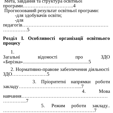
Мета, завдання та структура освітньої
програми…………………………..4
Прогнозований результат освітньої програми:
-для здобувачів освіти;
-для
педагогів………………………………………………
……………5
Розділ І. Особливості організації освітнього
процесу
1.
Загальні відомості про ЗДО
«Берізка».
...................................................5
2.
Нормативно-правове забезпечення діяльності
ЗДО……………….…5
3.
Пріоритетні напрямки роботи
закладу
………………………………....7
4. Мова
навчання………………………………………………
…………...7
5.
Режим роботи закладу..
…………………………………………………7