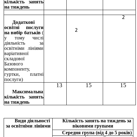
кількість занять
на тиждень
2
Додаткові
освітні послуги
2
на вибір батьків
(
у тому числі
діяльність за
освітніми лініями
варіативної
складової
Базового
компоненту,
гуртки, платні
послуги)
13
15
15
Максимальна
кількість занять
на тиждень
Види діяльності
Кількість занять на тиждень за
за освітніми лініями
віковими групами
Середня група (від 4 до 5 років)