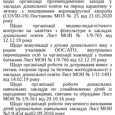
щодо організації протиепідемічних заходів у
закладах дошкільної освіти на період карантину у
зв'язку з поширенням коронавірусної хвороби
(СОVID-19) Постанова МОЗ № 25 від 21.05.2020
року
Щодо організації медико-педагогічного
контролю на заняттях з фізкультури в закладах
дошкільної освіти Лист МОН № 1/9-765 від
12.12.19 року
Щодо комунікації з дітьми дошкільного віку з
родин учасників ООС/АТО, внутрішньо
переміщених осіб та організації взаємодії з їхніми
батьками Лист МОН № 1/9-766 від 12.12.19 року
Щодо організації роботи та дотримання вимог з
питань охорони праці та безпеки життєдіяльності у
закладах дошкільної освіти Лист МОН № 1/11-1491
від 14.02.19 року
Щодо організації роботи дошкільних
навчальних закладів по ознайомленню дітей із
народними традиціями, святами та обрядами Лист
МОН № 1/9-561 від 20.10.16 року
Щодо організації роботи змузичного виховання
дітей удошкільних навчальних закладах Лист МОН
№1/9-454 від02.09.2016 року