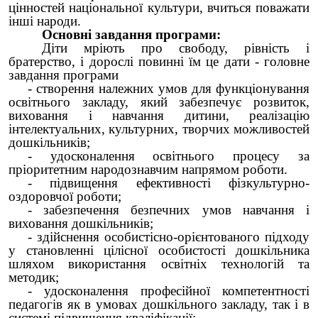
цінностей національної культури, вчиться поважати
інші народи.
Основні завдання програми:
Діти мріють про свободу, рівність і
братерство, і дорослі повинні їм це дати - головне
завдання програми
- створення належних умов для функціонування
освітнього закладу, який забезпечує розвиток,
виховання і навчання дитини, реалізацію
інтелектуальних, культурних, творчих можливостей
дошкільників;
- удосконалення освітнього процесу за
пріоритетним народознавчим напрямом роботи.
- підвищення ефективності фізкультурно-
оздоровчої роботи;
- забезпечення безпечних умов навчання і
виховання дошкільників;
- здійснення особистісно-орієнтованого підходу
у становленні цілісної особистості дошкільника
шляхом використання освітніх технологій та
методик;
- удосконалення професійної компетентності
педагогів як в умовах дошкільного закладу, так і в
системі підвищення кваліфікації;