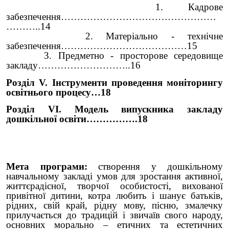
1. Кадрове
забезпечення…………………………………………
………..14
2. Матеріально - технічне
забезпечення…………………………………15
3. Предметно - просторове середовище
закладу………………………..16
Розділ V. Інструменти проведення моніторингу
освітнього процесу…18
Розділ VІ. Модель випускника закладу
дошкільної освіти…………….18
Мета програми:
створення у дошкільному
навчальному закладі умов для зростання активної,
життєрадісної, творчої особистості, вихованої
привітної дитини, котра любить і шанує батьків,
рідних, свій край, рідну мову, пісню, змалечку
прилучається до традицій і звичаїв свого народу,
основних морально – етичних та естетичних