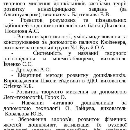
творчого мислення дошкільників засобами теорії
розвитку винахідницьких завдань (за
Альтшуллером), вихователь Бартильова В.В.
- Розвиток розумових та пізнавальних
здібностей за допомогою логічних блоків Дьєнеша,
Носачова А.С.
- Розвиток креативності, умінь моделювання та
конструювання за допомогою паличок Кюізенера,
вихователь середньої групи №1 Бугай О.А.
- Системність у навчанні творчого
розповідання за мнемотаблицями, вихователь
Івченко С.Є.
- Дроздова А.О.
- Ейдетичні методи розвитку дошкільників.
Впровадження Школи ейдетики в ЗДО, вихователь
Огієнко К.Б.
- Розвиток творчого мислення за допомогою
Лего-технологій, Горох О.
- Навчання читанню дошкільників за
допомогою технології О. Зайцева, вихователь
Ковальова Ю.В.
-
Збереження здоров'я, розвиток фізичних
якостей дошкільнят, активізація їх рухової