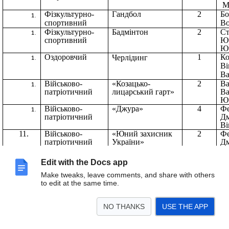
М
Фізкультурно-
Гандбол
2
Бо
спортивний
Во
Фізкультурно-
Бадмінтон
2
Ст
спортивний
Ю
Ю
Оздоровчий
1
К
Черлідинг
Ві
Ва
Військово-
«Козацько-
2
Ва
патріотичний
лицарський гарт»
Ва
Юр
Військово-
«Джура»
4
Ф
патріотичний
Д
Ві
11.
Військово-
«Юний захисник
2
Ф
патріотичний
України»
Д
Ві
12.
Військово-
«Школа безпеки»
1
Бо
Edit with the Docs app
патріотичний
Ва
Make tweaks, leave comments, and share with others
Пе
to edit at the same time.
NO THANKS
USE THE APP