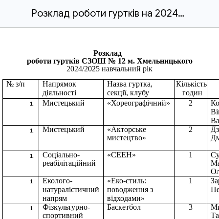
Розклад роботи гуртків на 2024-2025 н.р..docx
Розклад
роботи гуртків СЗОШ № 12 м. Хмельницького
202
4
/202
5
навчальний рік
№ з/п
Напрямок
Назва гуртка,
Кількість
діяльності
секції, клубу
годин
Мистецький
«Хореографічний»
2
К
Ві
Ва
Мистецький
«Акторське
2
Дз
мистецтво»
Дм
Соціально-
«СЕЕН»
1
Су
реабілітаційний
М
Ол
Еколого-
«Еко-стиль:
1
За
натуралістичний
поводження з
Пе
напрям
відходами»
Фізкультурно-
Баскетбол
3
Ми
спортивний
Та