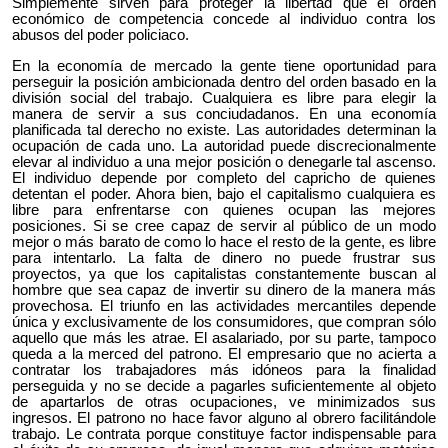
Simplemente sirven para proteger la libertad que el orden
económico de competencia concede al individuo contra los
abusos del poder policiaco.
En la economía de mercado la gente tiene oportunidad para
perseguir la posición ambicionada dentro del orden basado en la
división social del trabajo. Cualquiera es libre para elegir la
manera de servir a sus conciudadanos. En una economía
planificada tal derecho no existe. Las autoridades determinan la
ocupación de cada uno. La autoridad puede discrecionalmente
elevar al individuo a una mejor posición o denegarle tal ascenso.
El individuo depende por completo del capricho de quienes
detentan el poder. Ahora bien, bajo el capitalismo cualquiera es
libre para enfrentarse con quienes ocupan las mejores
posiciones. Si se cree capaz de servir al público de un modo
mejor o más barato de como lo hace el resto de la gente, es libre
para intentarlo. La falta de dinero no puede frustrar sus
proyectos, ya que los capitalistas constantemente buscan al
hombre que sea capaz de invertir su dinero de la manera más
provechosa. El triunfo en las actividades mercantiles depende
única y exclusivamente de los consumidores, que compran sólo
aquello que más les atrae. El asalariado, por su parte, tampoco
queda a la merced del patrono. El empresario que no acierta a
contratar los trabajadores más idóneos para la finalidad
perseguida y no se decide a pagarles suficientemente al objeto
de apartarlos de otras ocupaciones, ve minimizados sus
ingresos. El patrono no hace favor alguno al obrero facilitándole
trabajo. Le contrata porque constituye factor indispensable para