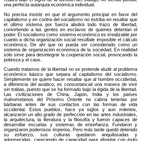
una perfecta autarquía económica individual.
No precisa insistir en que el argumento principal en favor del
capitalismo y en contra del socialismo no estriba en resaltar que
el último sistema por fuerza abolirá todo trazo de libertad,
convirtiendo a las gentes en esclavos de quienes detentan el
poder. El socialismo como sistema económico es irrealizable por
cuanto a dicha organización social resúltale imposible el cálculo
económico. De ahí que no pueda ser considerado como un
sistema de organización económica de la sociedad. En realidad
sólo sirve para desintegrar la cooperación social, provocando la
pobreza y el caos.
Cuando tratamos de la libertad no se pretende aludir al problema
económico básico que separa al capitalismo del socialismo.
Simplemente se quiere hacer resaltar que al hombre occidental,
a diferencia del asiático, es consustancial una manera de vivir
sin trabas, puesto que se ha formado bajo la égida de la libertad.
Las civilizaciones de China, Japón, India y los países
mahometanos del Próximo Oriente no cabría tenerlas por
bárbaras antes de sus contactos con las formas de vida
occidental. Estos pueblos, hace ya siglos y aun milenios,
alcanzaron un alto grado de perfección en las artes industriales,
la arquitectura, la literatura y la filosofía y fueron capaces de
desarrollar escuelas y sistemas de enseñanza. Fundaron y
organizaron poderosos imperios. Pero más tarde quedó detenido
su esfuerzo, sus culturas quedaron anquilosadas y
adormecidas, careciendo de capacidad para afrontar con éxito