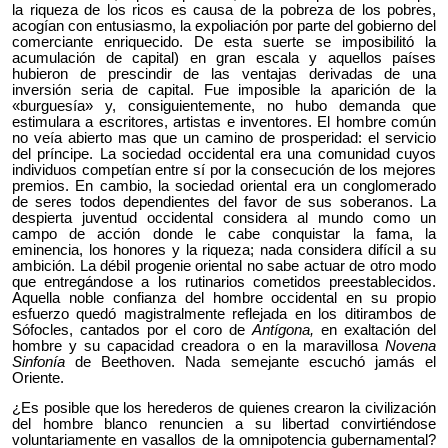
la riqueza de los ricos es causa de la pobreza de los pobres,
acogían con entusiasmo, la expoliación por parte del gobierno del
comerciante enriquecido. De esta suerte se imposibilitó la
acumulación de capital) en gran escala y aquellos países
hubieron de prescindir de las ventajas derivadas de una
inversión seria de capital. Fue imposible la aparición de la
«burguesía» y, consiguientemente, no hubo demanda que
estimulara a escritores, artistas e inventores. El hombre común
no veía abierto mas que un camino de prosperidad: el servicio
del príncipe. La sociedad occidental era una comunidad cuyos
individuos competían entre sí por la consecución de los mejores
premios. En cambio, la sociedad oriental era un conglomerado
de seres todos dependientes del favor de sus soberanos. La
despierta juventud occidental considera al mundo como un
campo de acción donde le cabe conquistar la fama, la
eminencia, los honores y la riqueza; nada considera difícil a su
ambición. La débil progenie oriental no sabe actuar de otro modo
que entregándose a los rutinarios cometidos preestablecidos.
Aquella noble confianza del hombre occidental en su propio
esfuerzo quedó magistralmente reflejada en los ditirambos de
Sófocles, cantados por el coro de
Antígona,
en exaltación del
hombre y su capacidad creadora o en la maravillosa
Novena
Sinfonía
de Beethoven. Nada semejante escuchó jamás el
Oriente.
¿Es posible que los herederos de quienes crearon la civilización
del hombre blanco renuncien a su libertad convirtiéndose
voluntariamente en vasallos de la omnipotencia gubernamental?