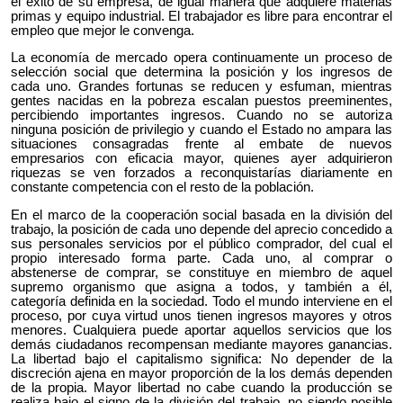
el éxito de su empresa, de igual manera que adquiere materias
primas y equipo industrial. El trabajador es libre para encontrar el
empleo que mejor le convenga.
La economía de mercado opera continuamente un proceso de
selección social que determina la posición y los ingresos de
cada uno. Grandes fortunas se reducen y esfuman, mientras
gentes nacidas en la pobreza escalan puestos preeminentes,
percibiendo importantes ingresos. Cuando no se autoriza
ninguna posición de privilegio y cuando el Estado no ampara las
situaciones consagradas frente al embate de nuevos
empresarios con eficacia mayor, quienes ayer adquirieron
riquezas se ven forzados a reconquistarías diariamente en
constante competencia con el resto de la población.
En el marco de la cooperación social basada en la división del
trabajo, la posición de cada uno depende del aprecio concedido a
sus personales servicios por el público comprador, del cual el
propio interesado forma parte. Cada uno, al comprar o
abstenerse de comprar, se constituye en miembro de aquel
supremo organismo que asigna a todos, y también a él,
categoría definida en la sociedad. Todo el mundo interviene en el
proceso, por cuya virtud unos tienen ingresos mayores y otros
menores. Cualquiera puede aportar aquellos servicios que los
demás ciudadanos recompensan mediante mayores ganancias.
La libertad bajo el capitalismo significa: No depender de la
discreción ajena en mayor proporción de la los demás dependen
de la propia. Mayor libertad no cabe cuando la producción se
realiza bajo el signo de la división del trabajo, no siendo posible