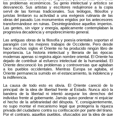
los problemas económicos. Su genio intelectual y artístico se
desvaneció. Sus artistas y escritores redujéronse a la copia
servil de las formas tradicionales. Sus teólogos, filósofos y
juristas limitaron su actividad a una exégesis rutinaria de las
obras del pasado. Los monumentos erigidos por los antecesores
transformándose en ruinas. Desintegrándose aquellos imperios.
Las gentes, sin vigor y energía, apáticamente contemplaban la
progresiva decadencia y empobrecimiento general.
Las antiguas obras de la filosofía y poesía orientales soportan el
parangón con los mejores trabajos de Occidente. Pero desde
hace muchos siglos el Oriente no ha producido ningún libro de
importancia. La historia intelectual y literaria de las épocas
modernas apenas si registra algún nombre oriental. El Oriente ha
dejado de contribuir al esfuerzo intelectual de la humanidad. El
Oriente desconoció los problemas y controversias que agitaban
a los pueblos occidentales. Mientras Europa se agitaba, el
Oriente permanecía sumido en el estancamiento, la indolencia y
la indiferencia.
La causa de todo esto es obvia. El Oriente careció de lo
principal: de la idea de libertad frente al Estado. Nunca alzó la
bandera de la libertad ni intentó asegurar los derechos del
individuo frente al gobernante. Jamás quiso ponderar ni enjuiciar
el hecho de la arbitrariedad del déspota. Y, consiguientemente,
no supo montar el mecanismo legal que protegería la riqueza
privada del ciudadano contra su confiscación por parte del tirano.
Por el contrario, aquellos pueblos, ofuscados por la idea de que