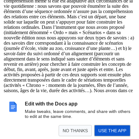
compréhension même si elle est adaptative aux circonstances de la
vie quotidienne : nous savons que pouvoir énumérer la suite des
éléments d’une séquence ordonnée n’assure pas la compréhension
des relations entre ces éléments. Mais c’est un départ, une base
solide sur laquelle on peut s’appuyer pour faire construire les
relations ordinales. Dans l’instrument que nous avons proposé
(initialement dénommé « Ordo » mais « Scénarios » dans sa
nouvelle édition nous nous appuyons sur deux types de savoirs : a)
des savoirs dire correspondant à la connaissance de scénarios
(journée d’école, visite au zoo, croissance d’une plante…) et b) le
savoir-faire du suivi ordonné d’un alignement (parcourir un
alignement dans le sens indiqué sans sauter d’éléments et sans
revenir en arrière) pour chercher à faire construire les concepts de
début, fin, avant, après, juste avant et juste après et entre. Les
activités proposées à partir de ces deux supports sont ensuite plus
directement transposées dans le cadre de sériations temporelles
(activités « Chrono » : moments de la journées, fêtes de l’année,
saisons, âges de la vie, durée des activités…). Nous avons dans ce
but choisi les scénarios représentant des activités de durée
différente et représentatives des quatre saisons et du calendrier
Edit with the Docs app
social de l’année.
Make tweaks, leave comments, and share with others
to edit at the same time.
Un dernier mot. Quand on fait travailler les enfants sur les relations
ordinales on sera attentif à ne pas utiliser le langage de l’espace
NO THANKS
USE THE APP
pour désigner les relations temporelle et vice-versa.