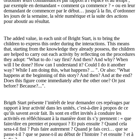
ordonner leurs connaissances par rapport à l’espace et au temps ;
par exemple en demandant « comment ça commence ? » ou en leur
demandant de commencer par le début… jusqu’à la fin, d’ordonner
les jours de la semaine, la série numérique et la suite des actions
pour aboutir au résultat.
The added value, in each unit of Bright Start, is to bring the
children to express this order during the interactions. This means
that, starting from the knowledge they already possess, the children
are helped to carry out each activity by reflecting on the procedures
they adopt: “What to do / say first? And then? And why? When
will I be done? How can I understand it? Could I do it another
way? While I am doing this, what happens? ... ". Or also: "What
happens at the beginning of this story? And then? And at the end?
Does this figure come immediately after the other one? Or just
before? Because?...".
Brigth Start présente l’intérêt de leur demander ces repérages par
rapport à leur activité dans les unités, c’est-à-dire à propos de ce
qu’ils savent avoir fait. Ils sont en effet invités à conduire les
activités en réfléchissant à la manière dont ils s’y prennent : « que
faire/dire en premier et pourquoi ? Et puis ensuite ? Quand cela
sera-t-il fini ? Puis faire autrement ? Quand je fais ceci… que se
passe-t-il ? que se passe-t-il au début de l’histoire ? et ensuite ? et à