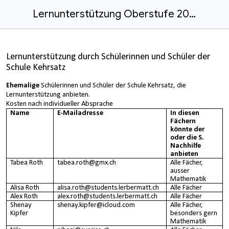
Lernunterstützung Oberstufe 2026_27
Lernunterstützung durch Schülerinnen und Schüler der
Schule Kehrsatz
Ehemalige
Schülerinnen und Schüler der Schule Kehrsatz, die
Lernunterstützung anbieten.
Kosten nach individueller Absprache
Name
E-Mailadresse
In diesen
Fächern
könnte der
oder die S.
Nachhilfe
anbieten
Tabea Roth
tabea.roth@gmx.ch
Alle Fächer,
ausser
Mathematik
Alisa Roth
alisa.roth@students.lerbermatt.ch
Alle Fächer
Alex Roth
alex.roth@students.lerbermatt.ch
Alle Fächer
Shenay
shenay.kipfer@icloud.com
Alle Fächer,
Kipfer
besonders gern
Mathematik