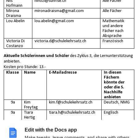
Nils
nihozi@sunrise.ch
Alle Fächer
Hofmann
Mirona
mironadraisma@gmail.com
Alle Fächer
Draisma
Lou Abelin
lou.abelin@gmail.com
Mathematik
und andere
Fächer nach
Absprache
Victoria Di
victoria.d@schulekehrsatz.ch
Französisch
Costanzo
Aktuelle Schülerinnen und Schüler
des Zyklus 3, die Lernunterstützung
anbieten.
Kosten pro Stunde: 13.-
Klasse
Name
E-Mailadresse
In diesen
Fächern
könnte der
oder die S.
Nachhilfe
anbieten
9a
Kim
kim.f@schulekehrsatz.ch
Deutsch, NMG
Freytag
9a
Tiara
tiara.h@schulekehrsatz.ch
Englisch
Hertig
Edit with the Docs app
Make tweaks, leave comments, and share with others