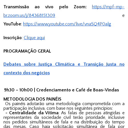
Transmissão ao vivo pelo Zoom:
https://mpf-mp-
br.zoom.us/j/84368151309
e
YouTube
:
https://www.youtube.com/live/vnaSQ4P0alg
Inscrição
:
Clique aqui
PROGRAMAÇÃO GERAL
Debates sobre Justiça Climática e Transição Justa no
contexto dos negócios
9h30 – 10h00 | Credenciamento e Café de Boas-Vindas
METODOLOGIA DOS PAINÉIS
Os painéis adotarão uma metodologia comprometida com a
participação inclusiva, com base nos seguintes princípios:
- Centralidade da Vítima
: As falas de pessoas atingidas e
representantes da sociedade civil terão prioridade, inclusive
nos pedidos simultâneos de fala e na distribuição do tempo
das mesas. Caso haja solicitação simultânea de fala por