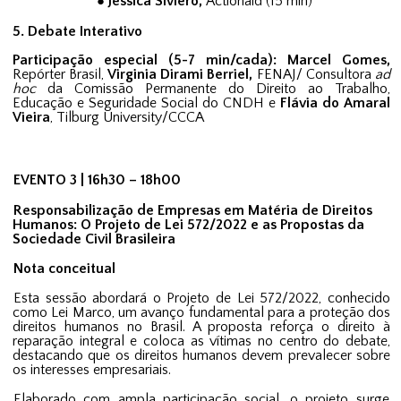
Jessica Siviero,
Actionaid (15 min)
5
. Debate Interativo
Participação especial (5-7 min/cada): Marcel Gomes,
Repórter Brasil,
Virginia Dirami Berriel,
FENAJ/ Consultora
ad
hoc
da Comissão Permanente do Direito ao Trabalho,
Educação e Seguridade Social do CNDH e
Flávia do Amaral
Vieira
, Tilburg University/CCCA
EVENTO 3 | 16h30 – 18h00
Responsabilização de Empresas em Matéria de Direitos
Humanos: O Projeto de Lei 572/2022 e as Propostas da
Sociedade Civil Brasileira
Nota conceitual
Esta sessão abordará o Projeto de Lei 572/2022, conhecido
como Lei Marco, um avanço fundamental para a proteção dos
direitos humanos no Brasil. A proposta reforça o direito à
reparação integral e coloca as vítimas no centro do debate,
destacando que os direitos humanos devem prevalecer sobre
os interesses empresariais.
Elaborado com ampla participação social, o projeto surge