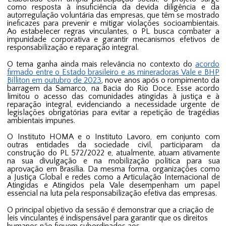
como resposta à insuficiência da devida diligência e da
autorregulação voluntária das empresas, que têm se mostrado
ineficazes para prevenir e mitigar violações socioambientais.
Ao estabelecer regras vinculantes, o PL busca combater a
impunidade corporativa e garantir mecanismos efetivos de
responsabilização e reparação integral.
O tema ganha ainda mais relevância no contexto do
acordo
firmado entre o Estado brasileiro e as mineradoras Vale e BHP
Billiton em outubro de 2023
, nove anos após o rompimento da
barragem da Samarco, na Bacia do Rio Doce. Esse acordo
limitou o acesso das comunidades atingidas à justiça e à
reparação integral, evidenciando a necessidade urgente de
legislações obrigatórias para evitar a repetição de tragédias
ambientais impunes.
O Instituto HOMA e o Instituto Lavoro, em conjunto com
outras entidades da sociedade civil, participaram da
construção do PL 572/2022 e, atualmente, atuam ativamente
na sua divulgação e na mobilização política para sua
aprovação em Brasília. Da mesma forma, organizações como
a Justiça Global e redes como a Articulação Internacional de
Atingidas e Atingidos pela Vale desempenham um papel
essencial na luta pela responsabilização efetiva das empresas.
O principal objetivo da sessão é demonstrar que a criação de
leis vinculantes é indispensável para garantir que os direitos