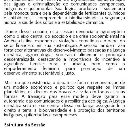
das águas e criminalização de comunidades camponesas,
indígenas e quilombolas. Sua lógica produtiva – sustentada
pela monocultura e pela dependência de fertilizantes químicos
e antibióticos – compromete a biodiversidade, a segurança
hídrica, a saúde dos solos e a estabilidade climática.
Diante desse cenário, esta sessão denuncia o agronegócio
como o eixo central do ecocídio e da crise socioambiental na
América Latina, expondo as violações cometidas e o papel do
setor financeiro em sua sustentação. A sessão também visa
fortalecer alternativas de desenvolvimento baseadas na justiça
climática, agroecologia, soberania alimentar e produção
descentralizada, destacando a importância do incentivo à
agricultura familiar rural e urbana, bem como o
empoderamento feminino, para promoção de um
desenvolvimento sustentável e justo.
Mais do que resistência, o debate se foca na reconstrução de
um modelo econômico e político que respeite os limites
planetários, os direitos dos povos e a vida em todas as suas
formas. A transição para esse modelo deve garantir a
autonomia das comunidades e a resiliência ecológica. A justiça
climática será o eixo central dessa mudança, assegurando o
direito à terra, à biodiversidade e à proteção dos territórios
indígenas, quilombolas e camponeses.
Estrutura da Sessão