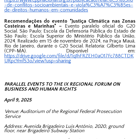
https://www.cppnacional.org.br/publicacao/relat%C3%B3rio
-de-conflitos-socioambientais-e-viola%C3%A7%C3%B5es-
de-direitos-humanos-em-comunidades
Recomendações do evento “Justiça Climática nas Zonas
Costeiras e Marinhas” –
Evento paralelo oficial do G20
Social.
São Paulo: Escola da Defensoria Pública do Estado de
São Paulo; Escola Superior do Ministério Público da União,
2024. Realizado em 15 de novembro de 2024, na Praça Mauá,
Rio de Janeiro, durante o G20 Social. Relatoria: Gilberto Lima
(CPP-MA). Disponível em:
https://drive.google.com/file/d/1q1hFRZEH0aO17Fc788CTDK
URpcYmfS3o/view?usp=sharing
PARALLEL EVENTS TO THE IX REGIONAL FORUM ON
BUSINESS AND HUMAN RIGHTS
April 9, 2025
Venue: Auditorium of the Regional Federal Prosecution
Service
Address: Avenida Brigadeiro Luís Antônio, 2020, ground
floor, near Brigadeiro Subway Station