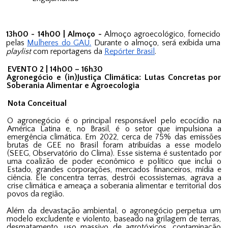
13h00 - 14h00 | Almoço
-
Almoço agroecológico, fornecido
pelas
Mulheres do GAU.
Durante o almoço, será exibida uma
playlist
com
reportagens
da
Repórter Brasil
.
EVENTO 2 | 14h00 – 16h30
Agronegócio e (in)Justiça Climática: Lutas Concretas por
Soberania Alimentar e Agroecologia
Nota Conceitual
O agronegócio é o principal responsável pelo ecocídio na
América Latina e, no Brasil, é o setor que impulsiona a
emergência climática. Em 2022, cerca de 75% das emissões
brutas de GEE no Brasil foram atribuídas a esse modelo
(SEEG, Observatório do Clima). Esse sistema é sustentado por
uma coalizão de poder econômico e político que inclui o
Estado, grandes corporações, mercados financeiros, mídia e
ciência. Ele concentra terras, destrói ecossistemas, agrava a
crise climática e ameaça a soberania alimentar e territorial dos
povos da região.
Além da devastação ambiental, o agronegócio perpetua um
modelo excludente e violento, baseado na grilagem de terras,
desmatamento, uso massivo de agrotóxicos, contaminação