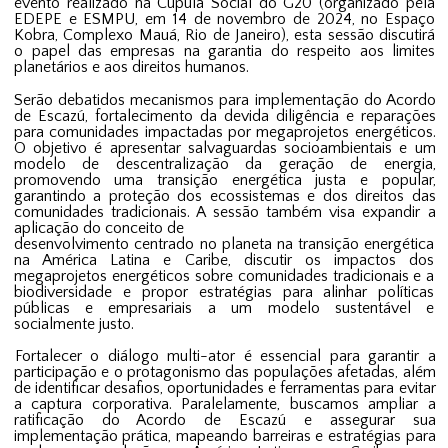
evento realizado na Cúpula Social do G20 (organizado pela
EDEPE e ESMPU, em 14 de novembro de 2024, no Espaço
Kobra, Complexo Mauá, Rio de Janeiro), esta sessão discutirá
o papel das empresas na garantia do respeito aos limites
planetários e aos direitos humanos.
Serão debatidos mecanismos para implementação do Acordo
de Escazú, fortalecimento da devida diligência e reparações
para comunidades impactadas por megaprojetos energéticos.
O objetivo é apresentar salvaguardas socioambientais e um
modelo de descentralização da geração de energia,
promovendo uma transição energética justa e popular,
garantindo a proteção dos ecossistemas e dos direitos das
comunidades tradicionais. A sessão também visa expandir a
aplicação do conceito de
desenvolvimento centrado no planeta na transição energética
na América Latina e Caribe, discutir os impactos dos
megaprojetos energéticos sobre comunidades tradicionais e a
biodiversidade e propor estratégias para alinhar políticas
públicas e empresariais a um modelo sustentável e
socialmente justo.
Fortalecer o diálogo multi-ator é essencial para garantir a
participação e o protagonismo das populações afetadas, além
de identificar desafios, oportunidades e ferramentas para evitar
a captura corporativa. Paralelamente, buscamos ampliar a
ratificação do Acordo de Escazú e assegurar sua
implementação prática, mapeando barreiras e estratégias para