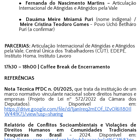
Fernanda do Nascimento Martins –
Articulação
Internacional de Atingidas e Atingidos pela Vale
Dauáma Meire Mniamá Puri
(nome indígena) /
Meire Cristina Teodoro Gomes
- Povo Uchô Betlháro
Purí (a confirmar)
PARCERIAS:
Articulação Internacional de Atingidas e Atingidos
pela Vale, Central Única dos Trabalhadores (CUT), EDEPE,
Instituto Homa, Instituto Lavoro
17h30 – 18h00 | Coffee Break de Encerramento
REFERÊNCIAS
Nota Técnica PFDC n. 01/2025,
que trata da instituição de um
marco normativo vinculante nacional sobre direitos humanos e
empresas (Projeto de Lei nº 572/2022 da Câmara dos
Deputados). Disponível em:
https://drive.google.com/file/d/1janIreq2mEOf_lZvOl6I180Il
W44fK7J/view?usp=sharing
Relatório de Conflitos Socioambientais e Violações de
Direitos Humanos em Comunidades Tradicionais
Pesqueiras no Brasil
- 2024. Disponível em: