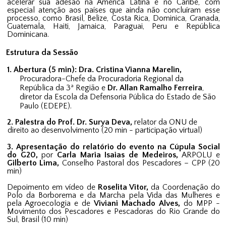
acelerar sua adesão na América Latina e no Caribe, com
especial atenção aos países que ainda não concluíram esse
processo, como Brasil, Belize, Costa Rica, Dominica, Granada,
Guatemala, Haiti, Jamaica, Paraguai, Peru e República
Dominicana.
Estrutura da Sessão
1. Abertura (5 min):
Dra. Cristina Vianna Marelin,
Procuradora-Chefe da Procuradoria Regional da
República da 3ª Região e
Dr. Allan Ramalho Ferreira
,
diretor da Escola da Defensoria Pública do Estado de São
Paulo (EDEPE).
2. Palestra do Prof. Dr. Surya Deva,
relator da ONU de
direito ao desenvolvimento (
2
0 min - participação virtual)
3.
Apresentação do relatório do evento na Cúpula Social
do G20,
por
Carla Maria Isaias de Medeiros,
ARPOLU e
Gilberto Lima,
Conselho Pastoral dos Pescadores – CPP (20
min)
Depoimento em vídeo de
Roselita Vitor,
da Coordenação do
Polo da Borborema e da Marcha pela Vida das Mulheres e
pela Agroecologia e de
Viviani Machado Alves,
do MPP -
Movimento dos Pescadores e Pescadoras do Rio Grande do
Sul, Brasil (10 min)