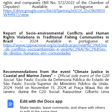
rights and companies (Bill No. 572/2022 of the Chamber of
Deputies). Available in portuguese at:
https://drive.google.com/file/d/1janIreq2mEOf_lZvOl6I180Il
W44fK7J/view
Report of Socio-environmental Conflicts and Human
Rights Violations in Traditional Fishing Communities in
Brazil
- 2024. Available in portuguese at:
https://www.cppnacional.org.br/publicacao/relat%C3%B3rio
-de-conflitos-socioambientais-e-viola%C3%A7%C3%B5es-
de-direitos-humanos-em-comunidades
Recommendations from the event “Climate Justice in
Coastal and Marine Zones” –
Official side event of the G20
Social.
São Paulo: Escola da Defensoria Pública do Estado de
São Paulo; Escola Superior do Ministério Público da União,
2024. Held on November 15, 2024, at Praça Mauá, Rio de
Janeiro, during the G20 Social. Rapporteur: Gilberto Lima
(Pastoral Land Commission – Maranhão). Available in
portuguese at:
Edit with the Docs app
https://drive.google.com/file/d/1q1hFRZEH0aO17Fc788CTDK
Make tweaks, leave comments, and share with others
URpcYmfS3o/view?usp=sharing
to edit at the same time.