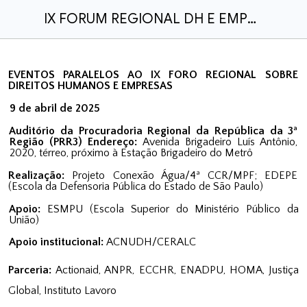
IX FORUM REGIONAL DH E EMPRESAS CONCEPT NOTE PT-EN
EVENTOS PARALELOS AO IX FORO REGIONAL SOBRE
DIREITOS HUMANOS E EMPRESAS
9 de abril de 2025
Auditório da Procuradoria Regional da República da 3ª
Região (PRR3) Endereço:
Avenida Brigadeiro Luís Antônio,
2020, térreo, próximo à Estação Brigadeiro do Metrô
Realização:
Projeto Conexão Água/4ª CCR/MPF; EDEPE
(Escola da Defensoria Pública do Estado de São Paulo)
Apoio:
ESMPU (Escola Superior do Ministério Público da
União)
Apoio institucional:
ACNUDH/CERALC
Parceria:
Actionaid, ANPR, ECCHR, ENADPU, HOMA,
Justiça
Global, Instituto Lavoro