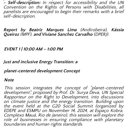
- Self-description:
In respect for accessibility and the UN
Convention on the Rights of Persons with Disabilities, all
panelists are encouraged to begin their remarks with a brief
self-description.
Report by Beatriz Marques Lima
(Andirobeira),
Kássia
Queiroz
(MPF),
and Viviane Sanchez Carvalho
(DPERJ).
EVENT 1 | 10:00 AM – 1:00 PM
Just and inclusive Energy Transition: a
planet-centered development Concept
Note
This session integrates the concept of "planet-centered
development", proposed by Prof. Dr. Surya Deva, UN Special
Rapporteur on the Right to Development, into discussions
on climate justice and the energy transition. Building upon
the event held at the G20 Social Summit (organized by
EDEPE and ESMPU on November 14, 2024, at Espaço Kobra,
Complexo Mauá, Rio de Janeiro), this session will explore the
role of businesses in ensuring compliance with planetary
boundaries and human rights standards.