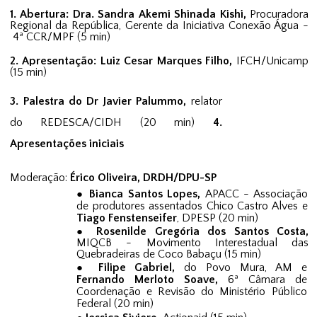
1. Abertura: Dra. Sandra Akemi Shi
nada Kishi,
Procuradora
Regional da República, Gerente da Iniciativa Conexão Água -
4ª CCR/MPF (5 min)
2. Apresentação:
Luiz Cesar Marques Filho
,
IFCH/Unicamp
(15 min)
3
. Palestra do Dr Javier Palummo,
relator
do REDESCA/CIDH (
2
0 min)
4
.
Apresentações iniciais
Moderação:
Érico Oliveira, DRDH/DPU-SP
Bianca Santos Lopes,
APACC - Associação
de produtores assentados Chico Castro Alves e
Tiago Fenstenseifer
, DPESP (
20
min)
Rosenilde Gregória dos Santos Costa,
MIQCB - Movimento Interestadual das
Quebradeiras de Coco Babaçu (15 min)
Filipe Gabriel,
do Povo Mura, AM e
Fernando Merloto Soave,
6ª Câmara de
Coordenação e Revisão do Ministério
Público
Federal (
20
min)