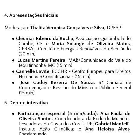
4.
Apresentações Iniciais
Moderação:
Thalita Veronica Gonçalves e Silva,
DPESP
●
Cleomar Ribeiro da Rocha,
Associação Quilombola do
Cumbe, CE e
Maria Solange de Oliveira Matos,
CERSA - Comitê de Energias Renováveis do Semiárido
(
20
min)
●
Lucas Martins Pereira,
MAB/C
omunidade do Vale do
Jequitinhonha, MG (15 min)
●
Cannelle Lavite,
ECCHR - Centro Europeu para Direitos
Humanos e Constitucionais (15 min)
●
J
osé Godoy Bezerra De Souza,
6ª Câmara de
Coordenação e Revisão do
Ministério Público Federal
(15 min)
5
.
Debate interativo
●
Participação especial (5
min/cada)
: Ana Paula de
Oliveira Santos,
Coordenadora da Rede de Mulheres
Pescadoras da Costa dos Corais, PE;
Gabriel Mantelli
,
Instituto Ação Climática
; e
Ana Heloísa Alves
,
Engajamundo