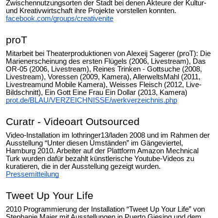
Zwischennutzungsorten der Stadt bei denen Akteure der Kultur-
und Kreativwirtschaft ihre Projekte vorstellen konnten.
facebook.com/groups/creativenite
proT
Mitarbeit bei Theaterproduktionen von Alexeij Sagerer (proT): Die
Marienerscheinung des ersten Flügels (2006, Livestream), Das
OR-05 (2006, Livestream), Reines Trinken - Gottsuche (2008,
Livestream), Voressen (2009, Kamera), AllerweltsMahl (2011,
Livestreamund Mobile Kamera), Weisses Fleisch (2012, Live-
Bildschnitt), Ein Gott Eine Frau Ein Dollar (2013, Kamera)
prot.de/BLAU/VERZEICHNISSE/werkverzeichnis.php
Curatr - Videoart Outsourced
Video-Installation im lothringer13/laden 2008 und im Rahmen der
Ausstellung “Unter diesen Umständen” im Gängeviertel,
Hamburg 2010. Arbeiter auf der Plattform Amazon Mechnical
Turk wurden dafür bezahlt künstlerische Youtube-Videos zu
kuratieren, die in der Ausstellung gezeigt wurden.
Pressemitteilung
Tweet Up Your Life
2010 Programmierung der Installation “Tweet Up Your Life” von
Stephanie Maier mit Ausstellungen in Puerto Giesing und dem