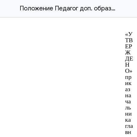
Положение Педагог доп. образования 2026.docx
«У
ТВ
ЕР
Ж
ДЕ
Н
О»
пр
ик
аз
на
ча
ль
ни
ка
гла
вн