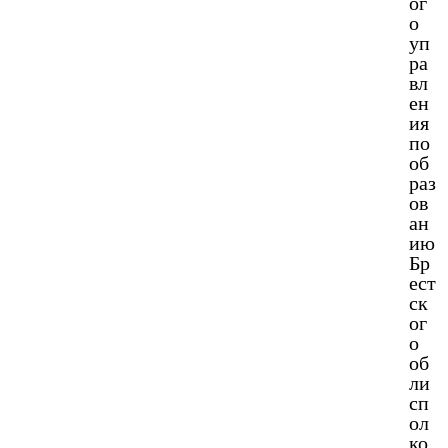
ог
о
уп
ра
вл
ен
ия
по
об
раз
ов
ан
ию
Бр
ест
ск
ог
о
об
ли
сп
ол
ко