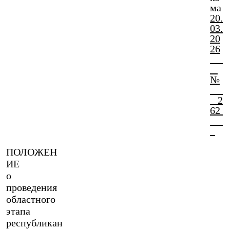
ма
20.
03.
20
26
№
2
62
ПОЛОЖЕН
ИЕ
о
проведения
областного
этапа
республикан