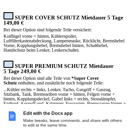
SUPER COVER SCHUTZ Mietdauer
5
Tage
149,00 €
Bei dieser Option sind folgende Teile versichert:
Kotflügel vorne + hinten, Kühlerspoiler,
Luftfilterkastenabdeckung, Lampenmaske, Rücklicht, Bremshebel
Vorne, Kupplungshebel, Bremshebel hinten, Schalthebel,
Handschutz beim Lenker, Lenkerschalter.
SUPER PREMIUM SCHUTZ Mietdauer
5
Tage
249,00 €
Bei dieser Option
sind alle Teile von
*Super Cover
Schutz
enthalten, und zusätzliche noch folgende Teile:
...
Kühler rechts + links, Lenker, Tacho, Gasgriff + Gaszug,
Sitzbank, Tank, Bremsseiben vorne + hinten, Felgen vorne +
hinten, Kupplungsdeckel, Gabel links + rechts, Stossdämpfer,
Endtopf, Aus
puff und
Krümmer, Fussrasten, Bremszange hinten +
vorne, Bremsleitung hinten + vorne, Schwinge, Kickstarter.
Edit with the Docs app
Make tweaks, leave comments, and share with others
to edit at the same time.
Vermieter Unterschrift:_______________________________