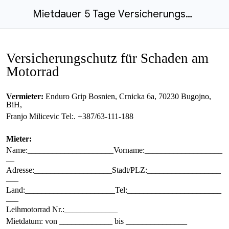
Mietdauer 5 Tage Versicherungschutz für Schaden am Motorrad
Versicherungschutz für Schaden am
Motorrad
Vermieter:
Enduro Grip Bosnien, Crnicka 6a, 70230 Bugojno,
BiH,
Franjo Milicevic Tel:. +387/63-111-188
Mieter:
Name:_____________________Vorname:___________________
__
Adresse:___________________Stadt/PLZ:__________________
___
Land:______________________Tel:_______________________
___
Leihmotorrad
N
r.:_____________
Mietdatum: von _____________ bis _______________