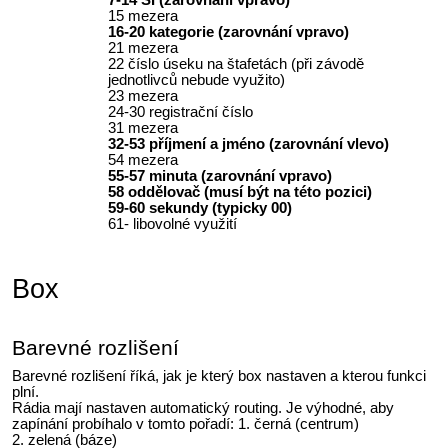
7-14 SI (zarovnání vpravo)
15 mezera
16-20 kategorie (zarovnání vpravo)
21 mezera
22 číslo úseku na štafetách (při závodě
jednotlivců nebude využito)
23 mezera
24-30 registrační číslo
31 mezera
32-53 příjmení a jméno (zarovnání vlevo)
54 mezera
55-57 minuta (zarovnání vpravo)
58 oddělovač (musí být na této pozici)
59-60 sekundy (typicky 00)
61- libovolné využití
Box
Barevné rozlišení
Barevné rozlišení říká, jak je který box nastaven a kterou funkci
plní.
Rádia mají nastaven automatický routing. Je výhodné, aby
zapínání probíhalo v tomto pořadí: 1. černá (centrum)
2. zelená (báze)