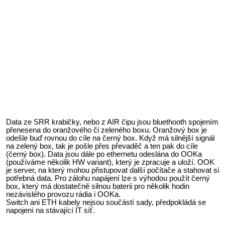
Data ze SRR krabičky, nebo z AIR čipu jsou bluethooth spojením
přenesena do oranžového či zeleného boxu. Oranžový box je
odešle buď rovnou do cíle na černý box. Když má silnější signál
na zelený box, tak je pošle přes převaděč a ten pak do cíle
(černý box). Data jsou dále po ethernetu odeslána do OOKa
(používáme několik HW variant), který je zpracuje a uloží. OOK
je server, na který mohou přistupovat další počítače a stahovat si
potřebná data. Pro zálohu napájení lze s výhodou použít černý
box, který má dostatečně silnou baterii pro několik hodin
nezávislého provozu rádia i OOKa.
Switch ani ETH kabely nejsou součástí sady, předpokládá se
napojení na stávající IT síť.