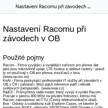
Nastavení Racomu při závodech v OB
Nastavení Racomu při
závodech v OB
Použité pojmy
Racom - Firma vyvíjející a vyrábějící zařízení pro přenos dat
jako jsou mikrovlnné spoje, LTE routery a rádiové routery - právě
ty se používají v OB pro přenos mezičasů z lesa.
(www.racom.eu)
KeAr - Firma poskytující profesionální IT služby při závodech v
OB v ČR i zahraničí. Mezi jejich reference patří i několik
světových šampionátů. (www.kear.cz)
RipEX - Průmyslový radio-router, který vyvýjí a vyrábí Racom.
Pracuje v pásmu 400 MHz na privátní frekvenci, kterou má
Racom zakoupenou od ČTU (Český telekomunikační úřad).
Box - Odolný a vodotěsný kufr Explorer Cases, ve kterém je
instalovaný RipEX, přijímače SPORTident SRR-Dongle a Li-On