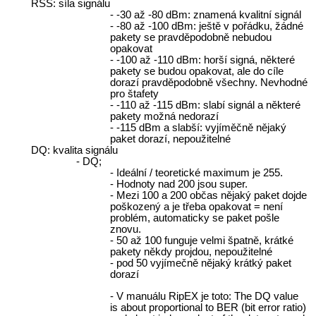
RSS: síla signálu
-30 až -80 dBm: znamená kvalitní signál
-80 až -100 dBm: ještě v pořádku, žádné
pakety se pravděpodobně nebudou
opakovat
-100 až -110 dBm: horší signá, některé
pakety se budou opakovat, ale do cíle
dorazí pravděpodobně všechny. Nevhodné
pro štafety
-110 až -115 dBm: slabí signál a některé
pakety možná nedorazí
-115 dBm a slabší: vyjíměčně nějaký
paket dorazí, nepoužitelné
DQ: kvalita signálu
DQ;
Ideální / teoretické maximum je 255.
Hodnoty nad 200 jsou super.
Mezi 100 a 200 občas nějaký paket dojde
poškozený a je třeba opakovat = není
problém, automaticky se paket pošle
znovu.
50 až 100 funguje velmi špatně, krátké
pakety někdy projdou, nepoužitelné
pod 50 vyjímečně nějaký krátký paket
dorazí
V manuálu RipEX je toto: The DQ value
is about proportional to BER (bit error ratio)