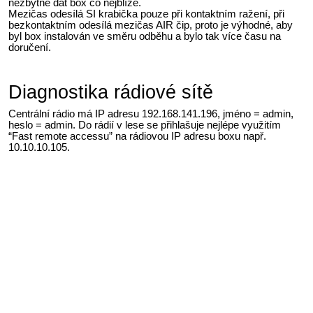
nezbytné dát box co nejblíže.
Mezičas odesílá SI krabička pouze při kontaktním ražení, při
bezkontaktním odesílá mezičas AIR čip, proto je výhodné, aby
byl box instalován ve směru odběhu a bylo tak více času na
doručení.
Diagnostika rádiové sítě
Centrální rádio má IP adresu 192.168.141.196, jméno = admin,
heslo = admin. Do rádií v lese se přihlašuje nejlépe využitím
“Fast remote accessu” na rádiovou IP adresu boxu např.
10.10.10.105.