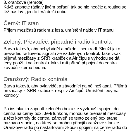
3. oranžová (remote)
Když zapnete rádia v jiném pořadí, tak se nic neděje a routing se
též nastaví, jen to trvá delší dobu.
Černý: IT stan
Příjem mezičasů rádiem z lesa, umístění najde v IT stanu
Zelený: Převaděč, případně i radio kontrola
Barva taková, aby nebyl vidět a někdo ji neukradl. Slouží jako
převaděč radiového signálu ze vzdálených kontrol. Také však
přijímá mezičasy z SRR krabiček a Air čipů s výhodou se dá
tedy použít i na kontrolu. Musí mít přímé připojení do centra
závodů - černá bedna.
Oranžový: Radio kontrola
Barva taková, aby byla vidět a závodníci na něj nešlapali. Přijímá
mezičasy z SRR krabiček resp. z Air čipů. Umístění tedy na
kontroly.
Po instalaci a zapnutí zeleného boxu se vyzkouší spojení do
centra na černý box. Je-li funkční, mohou se přenášet mezičasy
z této kontroly do centra, zároveň se tento zelený box stane
bázovou stanicí, na který se mohou připojit oranžové stanice.
Oranžové rádio po nastartování zkouší spojení na černé rádio do