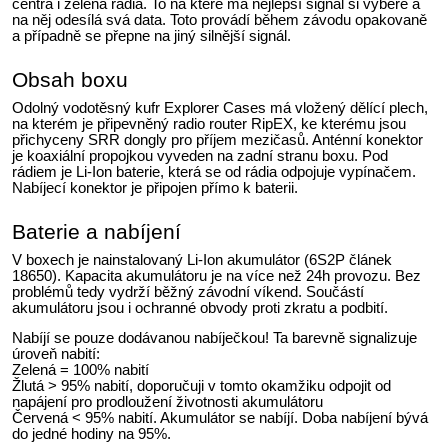
centra i zelená rádia. To na které má nejlepší signál si vybere a
na něj odesílá svá data. Toto provádí během závodu opakovaně
a případně se přepne na jiný silnější signál.
Obsah boxu
Odolný vodotěsný kufr Explorer Cases má vložený dělící plech,
na kterém je připevněný radio router RipEX, ke kterému jsou
přichyceny SRR dongly pro příjem mezičasů. Anténní konektor
je koaxiální propojkou vyveden na zadní stranu boxu. Pod
rádiem je Li-Ion baterie, která se od rádia odpojuje vypínačem.
Nabíjecí konektor je připojen přímo k baterii.
Baterie a nabíjení
V boxech je nainstalovaný Li-Ion akumulátor (6S2P článek
18650). Kapacita akumulátoru je na více než 24h provozu. Bez
problémů tedy vydrží běžný závodní víkend. Součástí
akumulátoru jsou i ochranné obvody proti zkratu a podbití.
Nabíjí se pouze dodávanou nabíječkou! Ta barevně signalizuje
úroveň nabití:
Zelená = 100% nabití
Žlutá > 95% nabití, doporučuji v tomto okamžiku odpojit od
napájení pro prodloužení životnosti akumulátoru
Červená < 95% nabití. Akumulátor se nabíjí. Doba nabíjení bývá
do jedné hodiny na 95%.