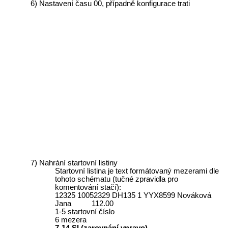
Nastavení času 00, případně konfigurace trati
Nahrání startovní listiny
Startovní listina je text formátovaný mezerami dle
tohoto schématu (tučné zpravidla pro
komentování stačí):
12325 10052329 DH135 1 YYX8599 Nováková
Jana 112.00
1-5 startovní číslo
6 mezera