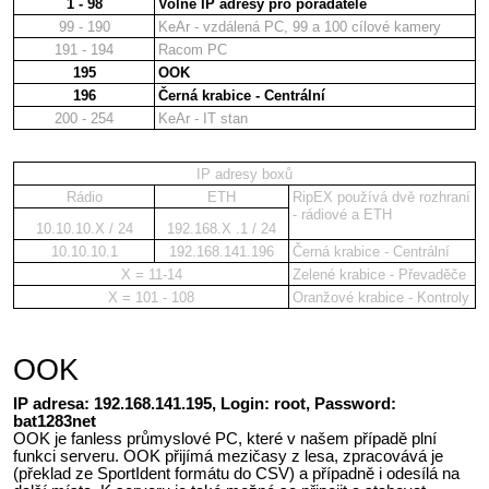
1 - 98
Volné IP adresy pro pořadatele
99 - 190
KeAr - vzdálená PC, 99 a 100 cílové kamery
191 - 194
Racom PC
195
OOK
196
Černá krabice - Centrální
200 - 254
KeAr - IT stan
IP adresy boxů
Rádio
ETH
RipEX používá dvě rozhraní
- rádiové a ETH
10.10.10.X / 24
192.168.X .1 / 24
10.10.10.1
192.168.141.196
Černá krabice - Centrální
X = 11-14
Zelené krabice - Převaděče
X = 101 - 108
Oranžové krabice - Kontroly
OOK
IP adresa: 192.168.141.195, Login: root, Password:
bat1283net
OOK je fanless průmyslové PC, které v našem případě plní
funkci serveru. OOK přijímá mezičasy z lesa, zpracovává je
(překlad ze SportIdent formátu do CSV) a případně i odesílá na