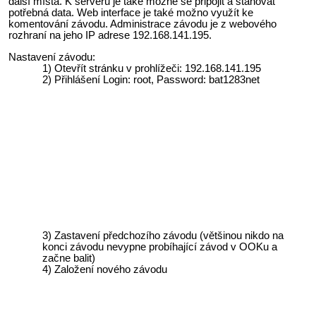
další místa. K serveru je také možné se připojit a stahovat
potřebná data. Web interface je také možno využít ke
komentování závodu. Administrace závodu je z webového
rozhraní na jeho IP adrese 192.168.141.195.
Nastavení závodu:
Otevřít stránku v prohlížeči: 192.168.141.195
Přihlášení
Login: root, Password: bat1283net
Zastavení předchozího závodu (většinou nikdo na
konci závodu nevypne probíhající závod v OOKu a
začne balit)
Založení nového závodu