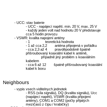
UCC: stav baterie
UCC - napájecí napětí. min. 20 V, max. 25 V
každý jeden volt nad hodnotu 20 V představuje
cca 5 hodin provozu
VSWR: kvalita napojení antény
1 teoretická hodnota
1 až cca 2,2 anténa připojená v pořádku
cca 2,3 až 4 pravděpodobně špatně
přišroubovaný koaxiální kabel k anténě,
případně jiný problém s koaxiálním
kabelem
cca 6 až 12 špatně přišroubovaný koaxiální
kabel k boxu
Neighbours
vypis vsech viditelnych jednotek
RSS (síla signálu), DQ (kvalita signálu), Ucc
(napájecí napětí), VSWR (kvalita připojení
antény), COM1 a COM2 (počty přijatých
mezičasů z čipu / krabičky)