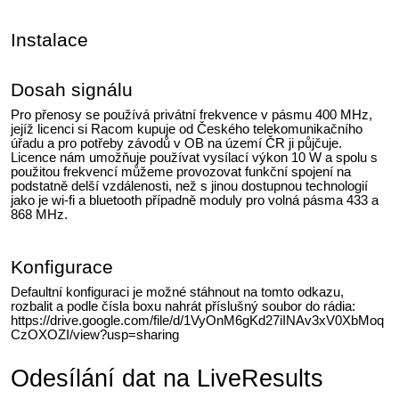
Instalace
Dosah signálu
Pro přenosy se používá privátní frekvence v pásmu 400 MHz,
jejíž licenci si Racom kupuje od Českého telekomunikačního
úřadu a pro potřeby závodů v OB na území ČR ji půjčuje.
Licence nám umožňuje používat vysílací výkon 10 W a spolu s
použitou frekvencí můžeme provozovat funkční spojení na
podstatně delší vzdálenosti, než s jinou dostupnou technologií
jako je wi-fi a bluetooth případně moduly pro volná pásma 433 a
868 MHz.
Konfigurace
Defaultní konfiguraci je možné stáhnout na tomto odkazu,
rozbalit a podle čísla boxu nahrát příslušný soubor do rádia:
https://drive.google.com/file/d/1VyOnM6gKd27iINAv3xV0XbMoq
CzOXOZI/view?usp=sharing
Odesílání dat na LiveResults