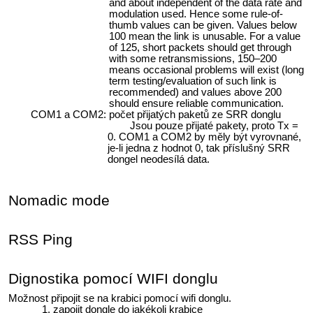
and about independent of the data rate and
modulation used. Hence some rule-of-
thumb values can be given. Values below
100 mean the link is unusable. For a value
of 125, short packets should get through
with some retransmissions, 150–200
means occasional problems will exist (long
term testing/evaluation of such link is
recommended) and values above 200
should ensure reliable communication.
COM1 a COM2: počet přijatých paketů ze SRR donglu
Jsou pouze přijaté pakety, proto Tx =
0. COM1 a COM2 by měly být vyrovnané,
je-li jedna z hodnot 0, tak příslušný SRR
dongel neodesílá data.
Nomadic mode
RSS Ping
Dignostika pomocí WIFI donglu
Možnost připojit se na krabici pomocí wifi donglu.
zapojit dongle do jakékoli krabice