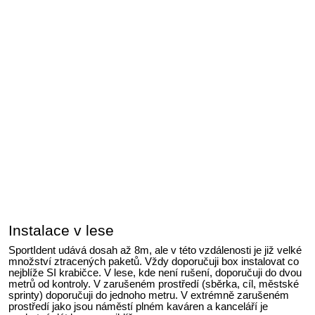
Instalace v lese
SportIdent udává dosah až 8m, ale v této vzdálenosti je již velké
množství ztracených paketů. Vždy doporučuji box instalovat co
nejblíže SI krabičce. V lese, kde není rušení, doporučuji do dvou
metrů od kontroly. V zarušeném prostředí (sběrka, cíl, městské
sprinty) doporučuji do jednoho metru. V extrémně zarušeném
prostředí jako jsou náměstí plném kaváren a kanceláří je