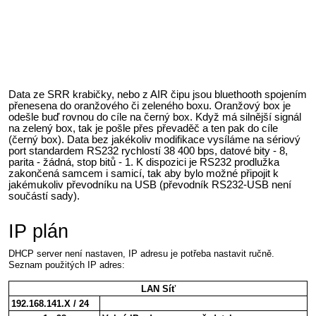
Data ze SRR krabičky, nebo z AIR čipu jsou bluethooth spojením
přenesena do oranžového či zeleného boxu. Oranžový box je
odešle buď rovnou do cíle na černý box. Když má silnější signál
na zelený box, tak je pošle přes převaděč a ten pak do cíle
(černý box). Data bez jakékoliv modifikace vysíláme na sériový
port standardem RS232 rychlostí 38 400 bps, datové bity - 8,
parita - žádná, stop bitů - 1. K dispozici je RS232 prodlužka
zakončená samcem i samicí, tak aby bylo možné připojit k
jakémukoliv převodníku na USB (převodník RS232-USB není
součástí sady).
IP plán
DHCP server není nastaven, IP adresu je potřeba nastavit ručně.
Seznam použitých IP adres:
LAN Síť
192.168.141.X / 24