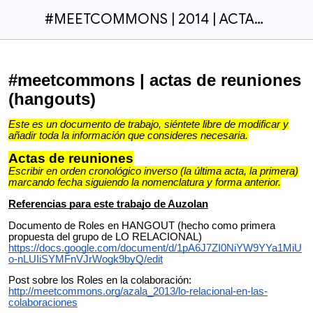
#MEETCOMMONS | 2014 | ACTAS de reuniones HANGOUTS (ACTIVO)
#meetcommons | actas de reuniones
(hangouts)
Este es un documento de trabajo, siéntete libre de modificar y
añadir toda la información que consideres necesaria.
Actas de reuniones
Escribir en orden cronológico inverso (la última acta, la primera)
marcando fecha siguiendo la nomenclatura y forma anterior.
Referencias para este trabajo de Auzolan
Documento de Roles en HANGOUT (hecho como primera
propuesta del grupo de LO RELACIONAL)
https://docs.google.com/document/d/1pA6J7ZI0NiYW9YYa1MiU
o-nLUIiSYMFnVJrWogk9byQ/edit
Post sobre los Roles en la colaboración:
http://meetcommons.org/azala_2013/lo-relacional-en-las-
colaboraciones