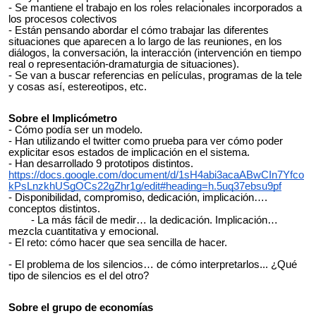
- Se mantiene el trabajo en los roles relacionales incorporados a
los procesos colectivos
- Están pensando abordar el cómo trabajar las diferentes
situaciones que aparecen a lo largo de las reuniones, en los
diálogos, la conversación, la interacción (intervención en tiempo
real o representación-dramaturgia de situaciones).
- Se van a buscar referencias en películas, programas de la tele
y cosas así, estereotipos, etc.
Sobre el Implicómetro
- Cómo podía ser un modelo.
- Han utilizando el twitter como prueba para ver cómo poder
explicitar esos estados de implicación en el sistema.
- Han desarrollado 9 prototipos distintos.
https://docs.google.com/document/d/1sH4abi3acaABwCIn7Yfco
kPsLnzkhUSgOCs22gZhr1g/edit#heading=h.5uq37ebsu9pf
- Disponibilidad, compromiso, dedicación, implicación….
conceptos distintos.
- La más fácil de medir… la dedicación. Implicación…
mezcla cuantitativa y emocional.
- El reto: cómo hacer que sea sencilla de hacer.
- El problema de los silencios… de cómo interpretarlos... ¿Qué
tipo de silencios es el del otro?
Sobre el grupo de economías