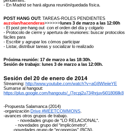
pendientes.
- En Madrid se hará alguna reunión/quedada física.
POST HANG OUT:
TAREAS-ROLES PENDIENTES
auzolan/hacenderas
>>>>>>
lunes 3 de marzo a las 12:00h
- El post pre-hang out con el orden del día y colgarlo
- Protocolo de cierre y apertura de reuniones: buscar protocolos
fáciles para
- Escribir y agrupar los cómos participar
- Listar, distribuir tareas y socializar lo realizado
Próxima reunión: 17 de marzo a las 18:30h.
Sesión de trabajo: lunes 3 de marzo a las 12:00h.
Sesión del 20 de enero de 2014
Streaming:
http://www.youtube.com/watch?v=aG8WIeiieYE
Sumarse al hangout:
https://plus.google.com/hangouts/_/7ecpj2u734hrjuv6i01806llk8
-Propuesta Salamanca (2014)
-organización
Drive #MEETCOMMONS
.
-avances otros grupos de trabajo.
- novedades grupo de “LO RELACIONAL“.
- novedades grupo del “implicómetro“.
-novedades grupo de “economías” (BCN).