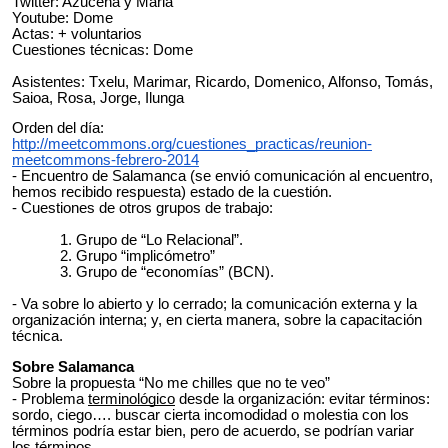
Twitter: Azucena y Maria
Youtube: Dome
Actas: + voluntarios
Cuestiones técnicas: Dome
Asistentes: Txelu, Marimar, Ricardo, Domenico, Alfonso, Tomás,
Saioa, Rosa, Jorge, Ilunga
Orden del día:
http://meetcommons.org/cuestiones_practicas/reunion-
meetcommons-febrero-2014
- Encuentro de Salamanca (se envió comunicación al encuentro,
hemos recibido respuesta) estado de la cuestión.
- Cuestiones de otros grupos de trabajo:
1. Grupo de “Lo Relacional”.
2. Grupo “implicómetro”
3. Grupo de “economías” (BCN).
- Va sobre lo abierto y lo cerrado; la comunicación externa y la
organización interna; y, en cierta manera, sobre la capacitación
técnica.
Sobre Salamanca
Sobre la propuesta “No me chilles que no te veo”
- Problema
terminológico
desde la organización: evitar términos:
sordo, ciego…. buscar cierta incomodidad o molestia con los
términos podría estar bien, pero de acuerdo, se podrían variar
los términos.