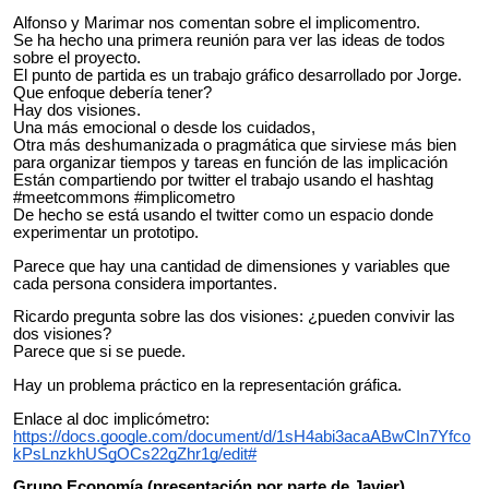
Alfonso y Marimar nos comentan sobre el implicomentro.
Se ha hecho una primera reunión para ver las ideas de todos
sobre el proyecto.
El punto de partida es un trabajo gráfico desarrollado por Jorge.
Que enfoque debería tener?
Hay dos visiones.
Una más emocional o desde los cuidados,
Otra más deshumanizada o pragmática que sirviese más bien
para organizar tiempos y tareas en función de las implicación
Están compartiendo por twitter el trabajo usando el hashtag
#meetcommons #implicometro
De hecho se está usando el twitter como un espacio donde
experimentar un prototipo.
Parece que hay una cantidad de dimensiones y variables que
cada persona considera importantes.
Ricardo pregunta sobre las dos visiones: ¿pueden convivir las
dos visiones?
Parece que si se puede.
Hay un problema práctico en la representación gráfica.
Enlace al doc implicómetro:
https://docs.google.com/document/d/1sH4abi3acaABwCIn7Yfco
kPsLnzkhUSgOCs22gZhr1g/edit#
Grupo Economía (presentación por parte de Javier)