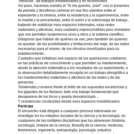
“heroicas”, de trabajos invisibilizados y no reconocidos.
Así pues, hacemos nuestro el “Si me queréis, ¡irse!”, nos lo ponemos
de peineta y decidimos caminar en ese fino alambre entre el
esperpento y la miseria, entre la resistencia y la supervivencia, entre
la maleta y la precariedad, entre el avión y la sobrecarga de trabajo,
tratando de visibilizar esos espacios informales, esas redes
materiales y afectivas, esos cuidados imprescindibles pero olvidados
que nos permiten sostenernos unos a otros y al sistema científico.
Diásporas
que hablan de quiénes se van, pero también de quienes
se quedan, de las posibilidades y limitaciones del viaje, de las redes
necesarias para el mismo, de los vínculos movilizados para su
establecimiento…
Cuidados
que enfatizan ese espacio de los quehaceres cotidianos
en las prácticas de conocimiento y que permiten su mantenimiento,
desde la atención sistemática a los resultados de un experimento, o
la observación detalladamente recogida en un trabajo etnográfico a
los mantenimientos materiales y afectivos de las redes y de las
personas…
Trastiendas y enanos
frente al brillo de las supuestas excelencias y
los gigantes de los titulares, todo ese trabajo fundamental que
desaparece de los focos y queda desvalorizado…
Y
resistencias
construidas desde esos espacios invisibilizados.
Participa
El encuentro está dirigido a cualquier persona interesada en
investigar en los estudios sociales de la ciencia y la tecnología, en
cualquiera de las múltiples disciplinas que los atraviesan (historia,
sociología, historia de la ciencia, filosofía de la ciencia, medicina,
feminismos, ingeniería, antropología, psicología, estudios