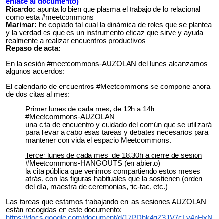
enlace al documento)
Ricardo:
apunta lo bien que plasma el trabajo de lo relacional
como esta #meetcommons
Marimar:
he copiado tal cual la dinámica de roles que se plantea
y la verdad es que es un instrumento eficaz que sirve y ayuda
realmente a realizar encuentros productivos
Repaso de acta:
En la sesión #meetcommons-AUZOLAN del lunes alcanzamos
algunos acuerdos:
El calendario de encuentros #Meetcommons se compone ahora
de dos citas al mes:
Primer lunes de cada mes, de 12h a 14h
#Meetcommons-AUZOLAN
una cita de encuentro y cuidado del común que se utilizará
para llevar a cabo esas tareas y debates necesarios para
mantener con vida el espacio Meetcommons.
Tercer lunes de cada mes, de 18.30h a cierre de sesión
#Meetcommons-HANGOUTS (en abierto)
la cita pública que venimos compartiendo estos meses
atrás, con las figuras habituales que la sostienen (orden
del día, maestra de ceremonias, tic-tac, etc.)
Las tareas que estamos trabajando en las sesiones AUZOLAN
están recogidas en este documento:
https://docs.google.com/document/d/17PDhk4qZ3JV7cLv4nHxN