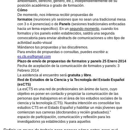
ambientales, derecho, género, etc.), independientemente de su
posición académica o grado de formación.
Cómo
De momento, nos interesa recibir propuestas de
formatos
(reuniones y/o sesiones que no sean una tradicional mesa
con 3 o 4 ponencias) o de
Panels
(sesiones tradicionales enfocadas
hacia un tema especifico). En un
segundo momento
, cuando los
formatos y los panels estén establecidos, saldrá una segunda
convocatoria para enviar abstracts de comunicaciones u otro tipo de
actividad audio-visual
Mándanos tus propuestas y las discutiremos.
Para envíos de propuestas o consultas, puedes escribir a:
es.cts.es@gmail.com
Plazo de envío de propuestas de formatos y panels 25 Enero 2014
Fecha de aceptación de la comunicación de formatos y panels: 3
Febrero 2014
La asistencia al encuentro será
gratuita
y
libre
.
Red de Estudios de la Ciencia y la Tecnología del Estado Español
(esCTS)
La esCTS es una red de profesionales sin ánimo de lucro, cuyo
objetivo es poner en contacto y propiciar la comunicación de las
personas que trabajamos en el área de los estudios sociales de la
ciencia y la tecnología (CTS). Nuestra intención es consolidar los
estudios CTS en el Estado Español y habilitar un más jóvenes que
comienzan sus carreras (doctorandxs y recién graduadxs).”
espacio de participación, comunicación y reflexión para lxs
investigadorxs ya establecidxs y para aquellxs