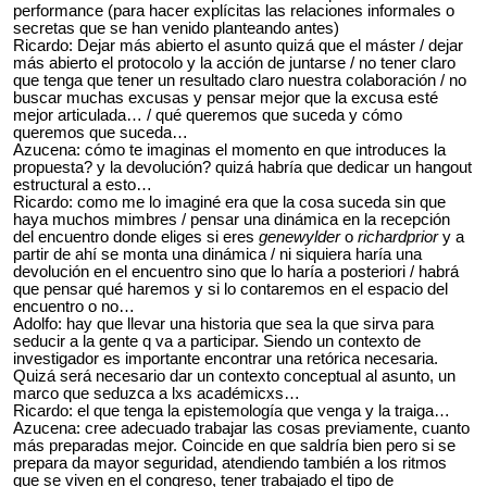
performance (para hacer explícitas las relaciones informales o
secretas que se han venido planteando antes)
Ricardo: Dejar más abierto el asunto quizá que el máster / dejar
más abierto el protocolo y la acción de juntarse / no tener claro
que tenga que tener un resultado claro nuestra colaboración / no
buscar muchas excusas y pensar mejor que la excusa esté
mejor articulada… / qué queremos que suceda y cómo
queremos que suceda…
Azucena: cómo te imaginas el momento en que introduces la
propuesta? y la devolución? quizá habría que dedicar un hangout
estructural a esto…
Ricardo: como me lo imaginé era que la cosa suceda sin que
haya muchos mimbres / pensar una dinámica en la recepción
del encuentro donde eliges si eres
genewylder
o
richardprior
y a
partir de ahí se monta una dinámica / ni siquiera haría una
devolución en el encuentro sino que lo haría a posteriori / habrá
que pensar qué haremos y si lo contaremos en el espacio del
encuentro o no…
Adolfo: hay que llevar una historia que sea la que sirva para
seducir a la gente q va a participar. Siendo un contexto de
investigador es importante encontrar una retórica necesaria.
Quizá será necesario dar un contexto conceptual al asunto, un
marco que seduzca a lxs académicxs…
Ricardo: el que tenga la epistemología que venga y la traiga…
Azucena: cree adecuado trabajar las cosas previamente, cuanto
más preparadas mejor. Coincide en que saldría bien pero si se
prepara da mayor seguridad, atendiendo también a los ritmos
que se viven en el congreso, tener trabajado el tipo de