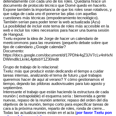
detenidamente con cada uno de los roles. Quedaría hrace un
documento de protocolo técnico que Domé quedo en hacerlo.
Expone también la importancia de que los roles sean rotativos, y
que salga de cada uno él ponerse las pilas con aquellas
cuestiones más técnicas (empoderamiento tecnológico).
También serían para poder tener la web actualizada (Azu)
La posibilidad de incluir este tema de roles más accesible en la
web e incluir los roles necesarios para hacer una buena sesión
de Hangout.
Txelu expone la idea de Jorge de hacer un calendario de
meetcommons para las reuniones (pequeño debate sobre que
tipo de calendario ¿Google calendar?
Documento:
https://docs.google.com/document/d/17PDhk4qZ3JV7cLv4nHxN
DWimd8cLknkL4pttsbY1Z30/edit
Grupo de trabajo de lo relacional:
Txelu: más que producir están dedicando el tiempo a cuidar
tareas internas, analizando el tema de futuro ¿qué trabajos
queremos hacer de aquí al verano? Y cómo gestionamos el
tiempo, dejando las píldoras audiovisuales para luio agosto y
septiembre.
Interesante el trabajo que están haciendo la estructura de cada
reunión ( extrapolable) el esquema sería : bienvenida a gente
nuevas, repaso de la reunión anterior, repaso del orden del día
objetivos de la reunión, tiempo corto para especificar tareas de
cara a la próxima reunión, reparto de roles, ronda de cierre...
Todas las actualizaciones están en el acta (
por favor Txelu pon