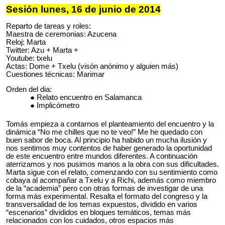
Sesión lunes, 16 de junio de 2014
Reparto de tareas y roles:
Maestra de ceremonias: Azucena
Reloj: Marta
Twitter: Azu + Marta +
Youtube: txelu
Actas: Dome + Txelu (visón anónimo y alguien más)
Cuestiones técnicas: Marimar
Orden del dia:
Relato encuentro en Salamanca
Implicómetro
Tomás empieza a contarnos el planteamiento del encuentro y la
dinámica “No me chilles que no te veo!” Me he quedado con
buen sabor de boca. Al principio ha habido un mucha ilusión y
nos sentimos muy contentos de haber generado la oportunidad
de este encuentro entre mundos diferentes. A continuación
aterrizamos y nos pusimos manos a la obra con sus dificultades.
Marta sigue con el relato, comenzando con su sentimiento como
cobaya al acompañar a Txelu y a Richi, además como miembro
de la “academia” pero con otras formas de investigar de una
forma más experimental. Resalta el formato del congreso y la
transversalidad de los temas expuestos, dividido en varios
“escenarios” divididos en bloques temáticos, temas más
relacionados con los cuidados, otros espacios más