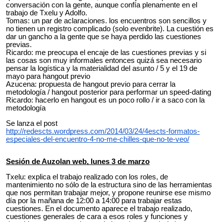
conversación con la gente, aunque confía plenamente en el
trabajo de Txelu y Adolfo.
Tomas: un par de aclaraciones. los encuentros son sencillos y
no tienen un registro complicado (solo evenbrite). La cuestión es
dar un gancho a la gente que se haya perdido las cuestiones
previas.
Ricardo: me preocupa el encaje de las cuestiones previas y si
las cosas son muy informales entonces quizá sea necesario
pensar la logística y la materialidad del asunto / 5 y el 19 de
mayo para hangout previo
Azucena: propuesta de hangout previo para cerrar la
metodología / hangout posterior para performar un speed-dating
Ricardo: hacerlo en hangout es un poco rollo / ir a saco con la
metodología
Se lanza el post
http://redescts.wordpress.com/2014/03/24/4escts-formatos-
especiales-del-encuentro-4-no-me-chilles-que-no-te-veo/
Sesión de Auzolan web, lunes 3 de marzo
Txelu: explica el trabajo realizado con los roles, de
mantenimiento no sólo de la estructura sino de las herramientas
que nos permitan trabajar mejor, y propone reunirse ese mismo
día por la mañana de 12:00 a 14:00 para trabajar estas
cuestiones. En el documento aparece el trabajo realizado,
cuestiones generales de cara a esos roles y funciones y