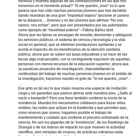
moviliza y muestra algunas de las contradicciones en las que nos
movemos en el momento actual? “Si me queréis, ¡irse!” es lo que
parece que han oído muchas personas jóvenes que han decidido
dando muestras de una gran “inquietud viajera” lanzarse al camino
de la diáspora… Jóvenes y no tan jóvenes que afirman “No nos
vamos: nos echan”, pero que son presentados por las autoridades
como ejemplo de “movilidad exterior” –Fátima Báñez dixit.
Ahora que las tijeras se encargan de recortar, desmontar y adelgazar
los servicios públicos, el sistema de ciencia y tecnología y la vida
social en general; que se eliminan prestaciones sanitarias y se
acorta el espectro de los beneficiarios de la atención sanitaria
pública, ahora que se suben las tasas educativas y se hace de las
becas algo inalcanzable, con la consiguiente expulsión de aquellas
personas con menos recursos de la educación superior; ahora que
se paralizan proyectos de investigación, imposibilitando la
continuidad del trabajo de muchas personas jóvenes en el ámbito de
la investigación, hacemos nuestro el grito de “Si me queréis, ¡irse!”. -
…
Ese grito es tal vez lo que mejor resuma esa especie de invitación
ciega y sin garantías que parece abrirse ante nuestros pies. ¿Salto al
vacío o trampolín? Pero esa frase también contiene la ironía de la
resistencia. Muestra los mecanismos cotidianos para trazar vidas
vivibles, las redes que actúan en la trastienda y que permiten que,
como enanos que somos, hagamos posible el trabajo de
mantenimiento y cuidado que sostiene el precario entramado de la
ciencia. No son los gigantes de la “excelencia”, de los Rankings de
Shangái o de los índices de impacto los que mueven la actividad
científica, sino miríadas de enanos, de prácticas rutinarias nada