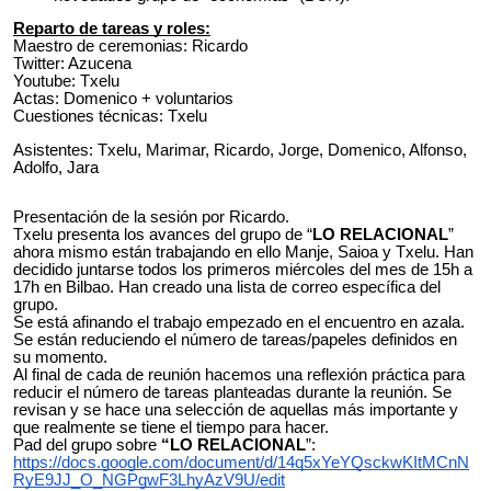
Reparto de tareas y roles:
Maestro de ceremonias: Ricardo
Twitter: Azucena
Youtube: Txelu
Actas: Domenico + voluntarios
Cuestiones técnicas: Txelu
Asistentes: Txelu, Marimar, Ricardo, Jorge, Domenico, Alfonso,
Adolfo, Jara
Presentación de la sesión por Ricardo.
Txelu presenta los avances del grupo de “
LO RELACIONAL
”
ahora mismo están trabajando en ello Manje, Saioa y Txelu. Han
decidido juntarse todos los primeros miércoles del mes de 15h a
17h en Bilbao. Han creado una lista de correo específica del
grupo.
Se está afinando el trabajo empezado en el encuentro en azala.
Se están reduciendo el número de tareas/papeles definidos en
su momento.
Al final de cada de reunión hacemos una reflexión práctica para
reducir el número de tareas planteadas durante la reunión. Se
revisan y se hace una selección de aquellas más importante y
que realmente se tiene el tiempo para hacer.
Pad del grupo sobre
“LO RELACIONAL
”:
https://docs.google.com/document/d/14q5xYeYQsckwKItMCnN
RyE9JJ_O_NGPgwF3LhyAzV9U/edit