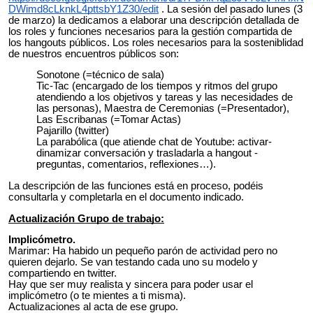
DWimd8cLknkL4pttsbY1Z30/edit
. La sesión del pasado lunes (3
de marzo) la dedicamos a elaborar una descripción detallada de
los roles y funciones necesarios para la gestión compartida de
los hangouts públicos. Los roles necesarios para la sosteniblidad
de nuestros encuentros públicos son:
Sonotone (=técnico de sala)
Tic-Tac (encargado de los tiempos y ritmos del grupo
atendiendo a los objetivos y tareas y las necesidades de
las personas), Maestra de Ceremonias (=Presentador),
Las Escribanas (=Tomar Actas)
Pajarillo (twitter)
La parabólica (que atiende chat de Youtube: activar-
dinamizar conversación y trasladarla a hangout -
preguntas, comentarios, reflexiones…).
La descripción de las funciones está en proceso, podéis
consultarla y completarla en el documento indicado.
Actualización Grupo de trabajo:
Implicómetro.
Marimar: Ha habido un pequeño parón de actividad pero no
quieren dejarlo. Se van testando cada uno su modelo y
compartiendo en twitter.
Hay que ser muy realista y sincera para poder usar el
implicómetro (o te mientes a ti misma).
Actualizaciones al acta de ese grupo.