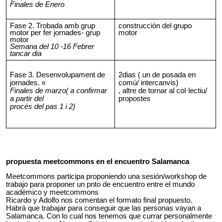
Finales de Enero
Fase 2. Trobada amb grup
construcción del grupo
motor per fer jornades- grup
motor
motor
Semana del 10 -16 Febrer
tancar dia
Fase 3. Desenvolupament de
2dias ( un de posada en
jornades. «
comú/ intercanvis)
Finales de marzo( a confirmar
, altre de tornar al col·lectiu/
a partir del
propostes
procés del pas 1 i 2)
propuesta meetcommons en el encuentro Salamanca
Meetcommons participa proponiendo una sesión/workshop de
trabajo para proponer un pnto de encuentro entre el mundo
académico y meetcommons
Ricardo y Adolfo nos comentan el formato final propuesto.
Habrá que trabajar para conseguir que las personas vayan a
Salamanca. Con lo cual nos tenemos que currar personalmente