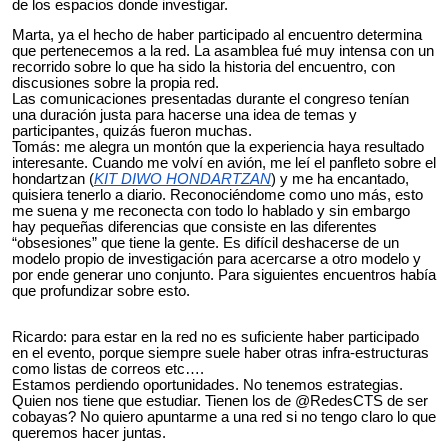
de los espacios donde investigar.
Marta, ya el hecho de haber participado al encuentro determina
que pertenecemos a la red. La asamblea fué muy intensa con un
recorrido sobre lo que ha sido la historia del encuentro, con
discusiones sobre la propia red.
Las comunicaciones presentadas durante el congreso tenían
una duración justa para hacerse una idea de temas y
participantes, quizás fueron muchas.
Tomás: me alegra un montón que la experiencia haya resultado
interesante. Cuando me volví en avión, me leí el panfleto sobre el
hondartzan (
KIT DIWO HONDARTZAN
) y me ha encantado,
quisiera tenerlo a diario. Reconociéndome como uno más, esto
me suena y me reconecta con todo lo hablado y sin embargo
hay pequeñas diferencias que consiste en las diferentes
“obsesiones” que tiene la gente. Es difícil deshacerse de un
modelo propio de investigación para acercarse a otro modelo y
por ende generar uno conjunto. Para siguientes encuentros había
que profundizar sobre esto.
Ricardo: para estar en la red no es suficiente haber participado
en el evento, porque siempre suele haber otras infra-estructuras
como listas de correos etc….
Estamos perdiendo oportunidades. No tenemos estrategias.
Quien nos tiene que estudiar. Tienen los de @RedesCTS de ser
cobayas? No quiero apuntarme a una red si no tengo claro lo que
queremos hacer juntas.