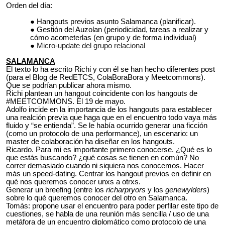
Orden del día:
Hangouts previos asunto Salamanca (planificar).
Gestión del Auzolan (periodicidad, tareas a realizar y
cómo acometerlas (en grupo y de forma individual)
Micro-update del grupo relacional
SALAMANCA
El texto lo ha escrito Richi y con él se han hecho diferentes post
(para el Blog de RedETCS, ColaBoraBora y Meetcommons).
Que se podrían publicar ahora mismo.
Richi plantean un hangout coincidente con los hangouts de
#MEETCOMMONS. El 19 de mayo.
Adolfo incide en la importancia de los hangouts para establecer
una realción previa que haga que en el encuentro todo vaya más
fluido y “se entienda”. Se le había ocurrido generar una ficción
(como un protocolo de una performance), un escenario: un
master de colaboración ha diseñar en los hangouts.
Ricardo. Para mi es importante primero conocerse. ¿Qué es lo
que estás buscando? ¿qué cosas se tienen en común? No
correr demasiado cuando ni siquiera nos conocemos. Hacer
más un speed-dating. Centrar los hangout previos en definir en
qué nos queremos conocer unxs a otrxs.
Generar un breefing (entre los
richarpryors
y los
genewylders
)
sobre lo qué queremos conocer del otro en Salamanca.
Tomás: propone usar el encuentro para poder perfilar este tipo de
cuestiones, se habla de una reunión más sencilla / uso de una
metáfora de un encuentro diplomático como protocolo de una