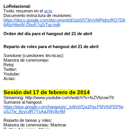
LoRelacional:
Txelu: resumen en el
acta
Documento estructura de reuniones:
https://docs.google.com/document/d/1iotS573mVAlPIdncfKD7Db
6AfyHttwW-DbsK7q2rTqc/edit
Orden del día para el hangout del 21 de abril
Reparto de roles para el hangout del 21 de abril
Sonotone (cuestiones técnicas):
Maestra de ceremonias:
Reloj:
Twitter:
Youtube:
Actas:
Sesión del 17 de febrero de 2014
Streaming: http://www.youtube.com/watch?v=fxZVbzowTtI
Sumarse al hangout:
https://plus.google.com/hangouts/_/ytl/vjVQa1PpcFMVKtPDPfw
uSJ7w_8yycdR7YsAaJWs8y4M
Reparto de tareas y roles:
Maestra de ceremonias: Marimar