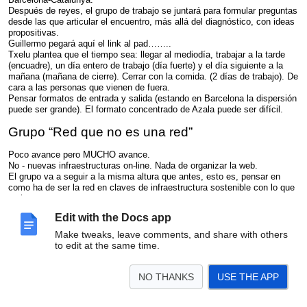
Después de reyes, el grupo de trabajo se juntará para formular preguntas
desde las que articular el encuentro, más allá del diagnóstico, con ideas
propositivas.
Guillermo pegará aquí el link al pad……..
Txelu plantea que el tiempo sea: llegar al mediodía, trabajar a la tarde
(encuadre), un día entero de trabajo (día fuerte) y el día siguiente a la
mañana (mañana de cierre). Cerrar con la comida. (2 días de trabajo). De
cara a las personas que vienen de fuera.
Pensar formatos de entrada y salida (estando en Barcelona la dispersión
puede ser grande). El formato concentrado de Azala puede ser difícil.
Grupo “Red que no es una red”
Poco avance pero MUCHO avance.
No - nuevas infraestructuras on-line. Nada de organizar la web.
El grupo va a seguir a la misma altura que antes, esto es, pensar en
como ha de ser la red en claves de infraestructura sostenible con lo que
ya hay.
La preguntas ¿Cómo nos relacionamos en general proyectos
Edit with the Docs app
colaborativos y agentes pensando en mecanismos y no como
infraestructuras?
Make tweaks, leave comments, and share with others
Plantean que no hay demasiada capacidad y si hay que buscar
to edit at the same time.
oportunidades (recursos, gente, etc). Y la idea es buscar gente para
hacer un análisis de los avances individuales y cómo podrían sumarse a
un común. Hacer ese encuentro de gente pensando desarrollando
NO THANKS
USE THE APP
herramientas. Un listado de qué tenemos y que existen. Financiado con
una subvención (existen programas Europeos en los que podŕia