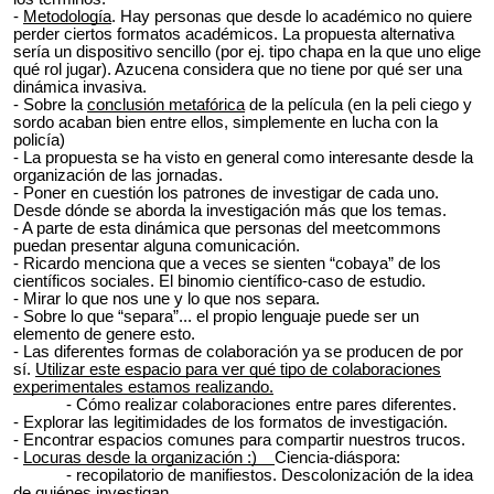
-
Metodología
. Hay personas que desde lo académico no quiere
perder ciertos formatos académicos. La propuesta alternativa
sería un dispositivo sencillo (por ej. tipo chapa en la que uno elige
qué rol jugar). Azucena considera que no tiene por qué ser una
dinámica invasiva.
- Sobre la
conclusión metafórica
de la película (en la peli ciego y
sordo acaban bien entre ellos, simplemente en lucha con la
policía)
- La propuesta se ha visto en general como interesante desde la
organización de las jornadas.
- Poner en cuestión los patrones de investigar de cada uno.
Desde dónde se aborda la investigación más que los temas.
- A parte de esta dinámica que personas del meetcommons
puedan presentar alguna comunicación.
- Ricardo menciona que a veces se sienten “cobaya” de los
científicos sociales. El binomio científico-caso de estudio.
- Mirar lo que nos une y lo que nos separa.
- Sobre lo que “separa”... el propio lenguaje puede ser un
elemento de genere esto.
- Las diferentes formas de colaboración ya se producen de por
sí.
Utilizar este espacio para ver qué tipo de colaboraciones
experimentales estamos realizando.
- Cómo realizar colaboraciones entre pares diferentes.
- Explorar las legitimidades de los formatos de investigación.
- Encontrar espacios comunes para compartir nuestros trucos.
-
Locuras desde la organización :)
Ciencia-diáspora:
- recopilatorio de manifiestos. Descolonización de la idea
de quiénes investigan.