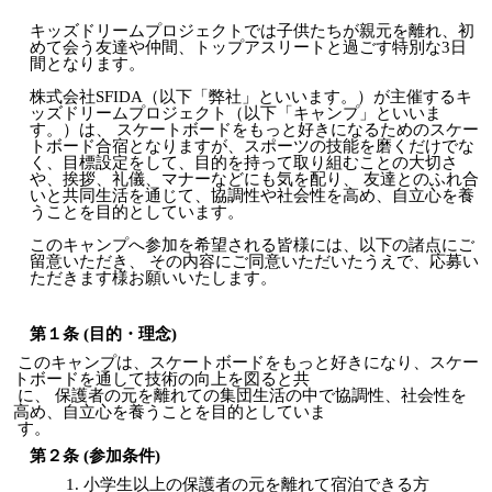
キッズドリームプロジェクトでは子供たちが親元を離れ、初
めて会う友達や仲間、トップアスリートと過ごす特別な3日
間となります。
株式会社SFIDA（以下「弊社」といいます。）が主催するキ
ッズドリームプロジェクト（以下「キャンプ」といいま
す。）は、 スケートボードをもっと好きになるためのスケー
トボード合宿となりますが、スポーツの技能を磨くだけでな
く、目標設定をして、目的を持って取り組むことの大切さ
や、挨拶、礼儀、マナーなどにも気を配り、 友達とのふれ合
いと共同生活を通じて、協調性や社会性を高め、自立心を養
うことを目的としています。
このキャンプへ参加を希望される皆様には、以下の諸点にご
留意いただき、 その内容にご同意いただいたうえで、応募い
ただきます様お願いいたします。
第１条 (目的・理念)
このキャンプは、スケートボードをもっと好きになり、スケー
トボードを通して技術の向上を図ると共
に、 保護者の元を離れての集団生活の中で協調性、社会性を
高め、自立心を養うことを目的としていま
す。
第２条 (参加条件)
小学生以上の保護者の元を離れて宿泊できる方