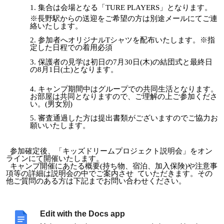
集合は会場となる「TURE PLAYERS」となります。
※長野駅からの送迎をご希望の方は別途メールにてご連
絡いたします。
参加者へオリジナルTシャツを配布いたします。※指
定した日程での着用必須
保護者の見学は初日の7月30日(木)の結団式と最終日
の8月1日(土)となります。
キャンプ期間中はグループでの共同生活となります。
お部屋は共同となりますので、ご理解の上ご参加くださ
い。(男女別)
審査通過した方は提出書類がございますのでご協力お
願いいたします。
参加確定後、「キッズドリームプロジェクト説明会」をオン
ラインにて開催いたします。
キャンプ開催にあたる概要(持ち物、宿泊、加入保険)や注意事
項等の詳細は説明会の中でご案内させ ていただきます。その
他ご質問のある方は下記までお問い合わせください。
【お問い合わせ先】
Edit with the Docs app
株式会社SFIDA