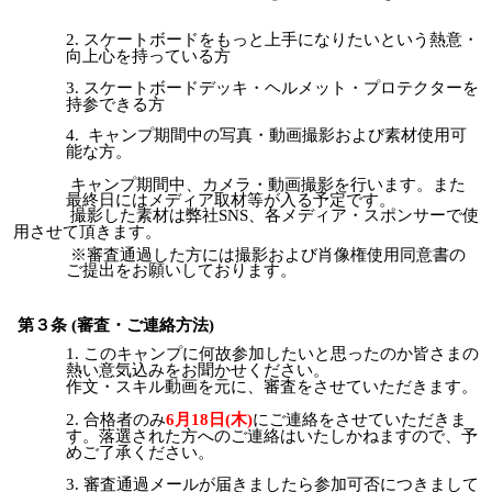
スケートボードをもっと上手になりたいという熱意・
向上心を持っている方
スケートボードデッキ・ヘルメット・プロテクターを
持参できる方
キャンプ期間中の写真・動画撮影および素材使用可
能な方。
キャンプ期間中、カメラ・動画撮影を行います。また
最終日にはメディア取材等が入る予定です。
撮影した素材は弊社SNS、各メディア・スポンサーで使
用させて頂きます。
※審査通過した方には撮影および肖像権使用同意書の
ご提出をお願いしております。
第３条 (審査・ご連絡方法)
このキャンプに
何故参加したいと思ったのか皆さまの
熱い意気込みを
お聞かせ
ください。
作文・スキル動画を元に、審査をさせていただきます。
合格者
のみ
6
月
18
日
(木)
にご連絡をさせていただきま
す。落選された方へ
の
ご連絡
はいたしかねますの
で
、
予
めご了承ください。
審査通過メールが届きましたら参加可否
につきまして