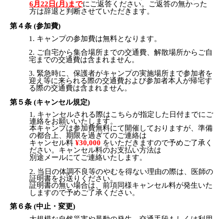
6月22日(月)まで
に
ご返答ください
。ご返答の無かった
方は辞退と判断させていただきます。
第４条 (参加費)
キャンプの参加費は無料となります。
ご自宅から集合場所までの交通費、解散場所からご自
宅までの交通費は含まれません。
緊急時に、保護者がキャンプの実施場所まで参加者を
迎え等に来られる際の交通費および参加者本人が帰宅す
る際の交通費は含まれません。
第５条 (キャンセル規定)
キャンセルされる際はこちらが指定した
日付
までにご
連絡をお願いいたします。
本キャンプは参加費無料にて開催しておりますが、準備
の都合上、期限を過ぎてのご連絡は
キャンセル料
¥30,000
をいただきますので予めご了承く
ださい。キャンセル料のお支払い方法は
別途メールにてご連絡いたします。
当日の体調不良等のやむを得ない理由の際は、医師の
証明書をお送りください。
証明書の無い場合は、前項同様キャンセル料が発生いた
しますので予めご了承ください。
第６条 (中止・変更)
大規模な自然災害や暴動の発生、交通手段もしくは利用