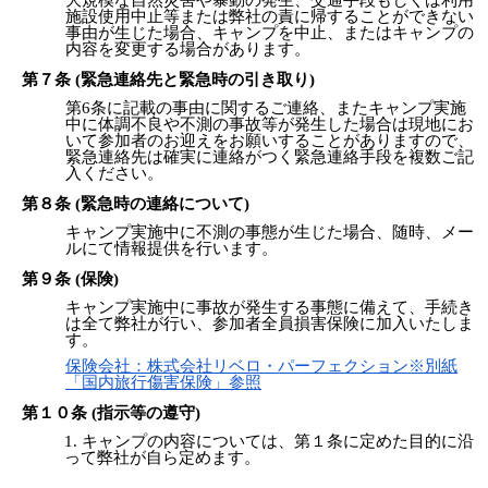
施設使用中止等または弊社の責に帰することができない
事由が生じた場合、キャンプを中止、またはキャンプの
内容を変更する場合があります。
第７条 (緊急連絡先と緊急時の引き取り)
第6条に記載の事由に関するご連絡、またキャンプ実施
中に体調不良や不測の事故等が発生した場合は現地にお
いて参加者のお迎えをお願いすることがありますので、
緊急連絡先は確実に連絡がつく緊急連絡手段を複数ご記
入ください。
第８条 (緊急時の連絡について)
キャンプ実施中に不測の事態が生じた場合、随時、メー
ルにて情報提供を行います。
第９条 (保険)
キャンプ実施中に事故が発生する事態に備えて、手続き
は全て弊社が行い、参加者全員損害保険に加入いたしま
す。
保険会社：株式会社リベロ・パーフェクション※別紙
「国内旅行傷害保険」参照
第１０条 (指示等の遵守)
キャンプの内容については、第１条に定めた目的に沿
って弊社が自ら定めます。