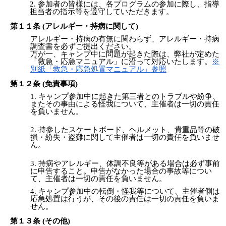
参加者の皆様には、各プログラムの参加に際し、指導
担当者の指示等を遵守していただきます。
第１１条 (アレルギー・持病に関して)
アレルギー・持病の有無に関わらず、アレルギー・持病
調査書を必ずご提出ください。
万が一、キャンプ中に問題が起きた際は、弊社が定めた
「救急・応急マニュアル」に沿って対応いたします。
※
別紙「救急・応急処置マニュアル」参照
第１２条 (免責事項)
キャンプ参加中に起きた第三者とのトラブルや紛争、
またその事由による怪我について、主催者は一切の責任
を負いません。
持参したスケートボード、ヘルメット、貴重品等の破
損・紛失・盗難に関して主催者は一切の責任を負いませ
ん。
持病やアレルギー、体調不良等がある場合は必ず事前
に申告すること。申告がなかった場合の事故等につい
て、主催者は一切の責任を負いません。
キャンプ参加中の転倒・怪我等について、主催者側は
応急処置は行うが、その後の責任は一切の責任を負いま
せん。
第１３条 (その他)